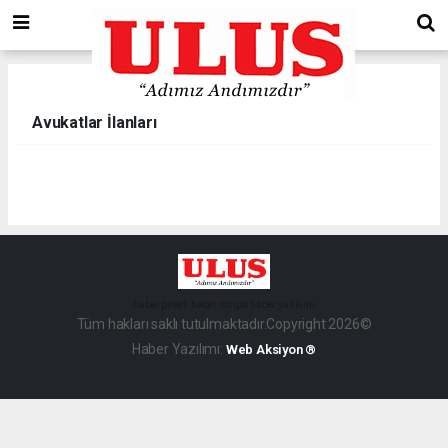
Avukatlar İlanları
haber paketi
haber scripti
haber yazılımı
Tüm hakları saklı tutulmaktadır.Copyright 2026©
Haber Yazılımı:
Web Aksiyon ®