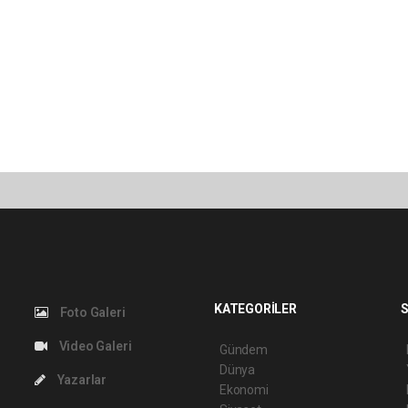
KATEGORİLER
S
Foto Galeri
Video Galeri
Gündem
Dünya
Yazarlar
Ekonomi