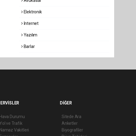
Avukatlar
Elektronik
İnternet
Yazılım
Barlar
ERVİSLER
DİĞER
Hava Durumu
Sitede Ara
Yol ve Trafik
Anketler
Namaz Vakitleri
Biyografiler