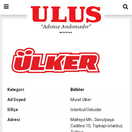
Ülker
Kategori
Büfeler
Ad Soyad
Murat Ülker
İl/İlçe
İstanbul/Üsküdar
Adresi
Maltepe Mh., Davutpaşa
Caddesi 10, Topkapı İstanbul,
Türkiye