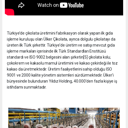
Türkiye’de çikolata üretimini fabrikasyon olarak yapan ilk gıda
işleme kuruluşu olan Ülker Çikolata, ayrıca dolgulu çikolatayı da
üreten ilk Türk şirkettir. Türkiye'de üretim ve satışı mevcut gıda
işleme markaları içerisinde ilk Türk Standardları Enstitüsü
standardı ve ISO 9002 belgesini alan şirketin[5] çikolata kolu;
çokokrem ve kakaolu mamul üretimini ve kakao çekirdeği ile toz
kakao da üretmektedir. Üretim faaliyetlerini sahip olduğu ISO
9001 ve 2000 kalite yönetim sistemleri sürdürmektedir. Ülker'i
bünyesinde bulunduran Yıldız Holding, 40.000'den fazla kişiye iş
istihdamı sunmaktadır.