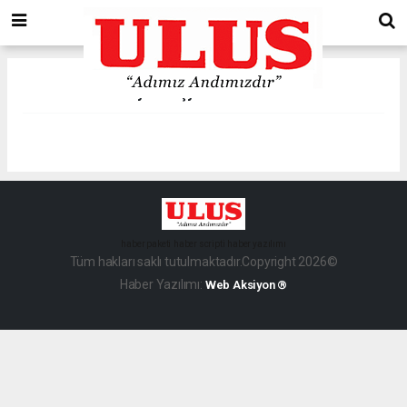
Hediyelik Eşya Firma Rehberi
haber paketi
haber scripti
haber yazılımı
Tüm hakları saklı tutulmaktadır.Copyright 2026©
Haber Yazılımı:
Web Aksiyon ®