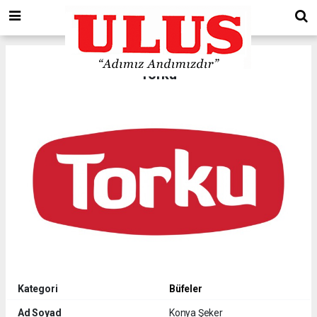
Torku
Kategori
Büfeler
Ad Soyad
Konya Şeker