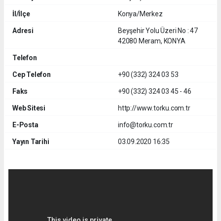
İl/İlçe
Konya/Merkez
Adresi
Beyşehir Yolu Üzeri No : 47
42080 Meram, KONYA
Telefon
Cep Telefon
+90 (332) 324 03 53
Faks
+90 (332) 324 03 45 - 46
Web Sitesi
http://www.torku.com.tr
E-Posta
info@torku.com.tr
Yayın Tarihi
03.09.2020 16:35