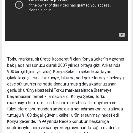
Torku markası, bir üretici kooperatifi olan Konya Şeker’in vizyoner
bakış açısının sonucu olarak 2007 yılında ortaya çıktı. Arkasında
900 bin çiftçinin yer aldığı Konya Şeker’in şekerle başlayan
çikolata çeşitlerine, bisküviye, lokuma, sert şekerlemeye, helvaya,
et ve süt ürünlerine hatta dondurulmuş gıdaya kadar uzanan
geniş bir ürün yelpazesini Torku markası altında üretmeye
başlamasının temel iki amacı vardı. Konya Şeker, Torku
markasıyla hem üretici ortaklarının refahını artırmayı hem de
tüketicilere tohumundan ambalajına her adımını kontrolü altında
tuttuğu %100 doğal, güvenli, kaliteli ürünler sunmayı hedefledi.
Konya Şeker’de, 1999 yılında Recep Konuk’un başkanlığa
seçilmesiyle tarım ve sanayi entegrasyonunda sağlam adımlar