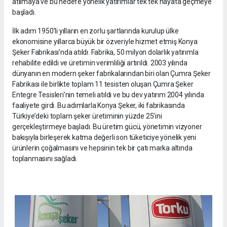
atılmaya ve bu hedefe yönelik yatırımlar tek tek hayata geçmeye
başladı.
İlk adım 1950’li yılların en zorlu şartlarında kurulup ülke
ekonomisine yıllarca büyük bir özveriyle hizmet etmiş Konya
Şeker Fabrikası’nda atıldı. Fabrika, 50 milyon dolarlık yatırımla
rehabilite edildi ve üretimin verimliliği artırıldı. 2003 yılında
dünyanın en modern şeker fabrikalarından biri olan Çumra Şeker
Fabrikası ile birlikte toplam 11 tesisten oluşan Çumra Şeker
Entegre Tesisleri’nin temeli atıldı ve bu dev yatırım 2004 yılında
faaliyete girdi. Bu adımlarla Konya Şeker, iki fabrikasında
Türkiye’deki toplam şeker üretiminin yüzde 25’ini
gerçekleştirmeye başladı. Bu üretim gücü, yönetimin vizyoner
bakışıyla birleşerek katma değerli son tüketiciye yönelik yeni
ürünlerin çoğalmasını ve hepsinin tek bir çatı marka altında
toplanmasını sağladı.