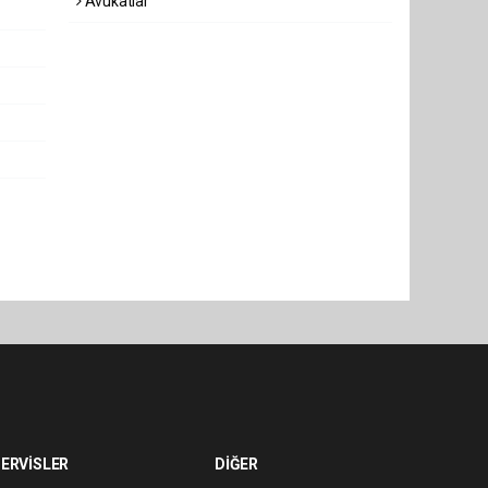
Avukatlar
ERVİSLER
DİĞER