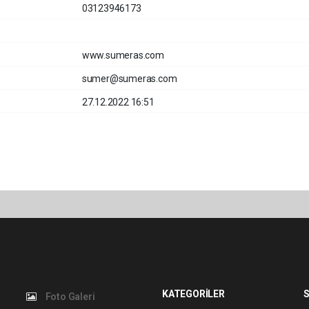
03123946173
www.sumeras.com
sumer@sumeras.com
27.12.2022 16:51
KATEGORİLER
S
Foto Galeri