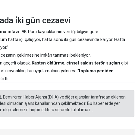
ada i̇ki gün cezaevi
onu infazı
. AK Parti kaynaklarının verdiği bilgiye göre:
 hafta içi çalışıyor, hafta sonu iki gün cezaevinde kalıyor. Hafta
yor.”
cezanın çekilmesine imkân tanıması bekleniyor.
in geçerli olacak.
Kasten öldürme
,
cinsel saldırı
,
terör suçları
gibi
arti kaynakları, bu uygulamaların yalnızca “
topluma yeniden
irtti.
), Demirören Haber Ajansı (DHA) ve diğer ajanslar tarafından eklenen
lesi olmadan ajans kanallarından çekilmektedir. Bu haberlerde yer
 olup sitemizin hiç bir editörü sorumlu tutulamaz...