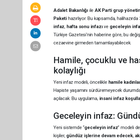
Adalet Bakanlığı
ile
AK Parti grup yöneti
Paketi
hazırlıyor. Bu kapsamda, halihazırda 
infaz
,
hafta sonu infazı
ve
geceleyin inf
Türkiye Gazetesi'nin haberine göre, bu değişikl
cezaevine girmeden tamamlayabilecek.
Hamile, çocuklu ve ha
kolaylığı
Yeni infaz modeli, öncelikle
hamile kadınla
Hapiste yaşamını sürdüremeyecek durumda o
açılacak. Bu uygulama,
insani infaz koşulla
Geceleyin infaz: Gündü
Yeni sistemde “
geceleyin infaz
” modeli de
kişiler,
gündüz işlerine devam edecek
,
ak