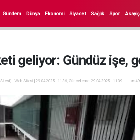
Gündem
Dünya
Ekonomi
Siyaset
Sağlık
Spor
Asayiş
keti geliyor: Gündüz işe, 
itesi) - Web Sitesi | 29.04.2025 - 11:36, Güncelleme: 29.04.2025 - 11:39
49