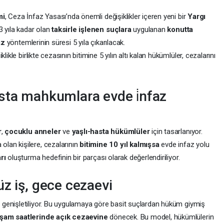
mi
, Ceza İnfaz Yasası’nda önemli değişiklikler içeren yeni bir
Yargı
3 yıla kadar olan
taksirle işlenen suçlara
uygulanan
konutta
az
yöntemlerinin süresi 5 yıla çıkarılacak.
ikle birlikte cezasının bitimine 5 yılın altı kalan hükümlüler, cezalarını
sta mahkumlara evde i̇nfaz
r
,
çocuklu anneler
ve
yaşlı-hasta hükümlüler
için tasarlanıyor.
lan kişilere, cezalarının
bitimine 10 yıl kalmışsa
evde infaz yolu
rı
oluşturma hedefinin bir parçası olarak değerlendiriliyor.
z iş, gece cezaevi
 genişletiliyor. Bu uygulamaya göre basit suçlardan hüküm giymiş
şam saatlerinde açık cezaevine
dönecek. Bu model, hükümlülerin