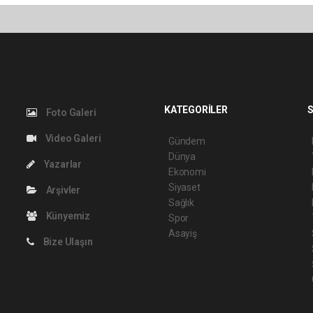
KATEGORİLER
S
Foto Galeri
Video Galeri
Gündem
Dünya
Yazarlar
Ekonomi
Siyaset
Arşivler
Sağlık
Künyemiz
Spor
Asayiş
Bize Ulaşın