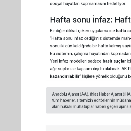
sosyal hayattan kopmamasını hedefliyor.
Hafta sonu i̇nfaz: Haft
Bir diğer dikkat çeken uygulama ise
hafta s
“Hafta sonu infaz dediğimiz sistemde mahkûm
sonu iki gün kaldığında bir hafta kalmış sayılı
Bu sistemin, çalışma hayatından kopmadan 
Yeni infaz modelleri sadece
basit suçlar
iç
ağır suçlar ise kapsam dışı bırakılacak. AK P
kazandırılabilir
” kişilere yönelik olduğunu bel
Anadolu Ajansı (AA), İhlas Haber Ajansı (İHA
tüm haberler, sitemizin editörlerinin müdaha
alan hukuki muhataplar haberi geçen ajanslar