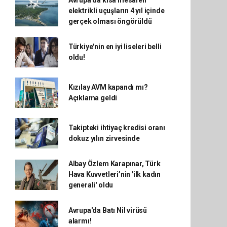
Avrupa'da kısa mesafeli
elektrikli uçuşların 4 yıl içinde
gerçek olması öngörüldü
Türkiye'nin en iyi liseleri belli
oldu!
Kızılay AVM kapandı mı?
Açıklama geldi
Takipteki ihtiyaç kredisi oranı
dokuz yılın zirvesinde
Albay Özlem Karapınar, Türk
Hava Kuvvetleri’nin 'ilk kadın
generali' oldu
Avrupa'da Batı Nil virüsü
alarmı!