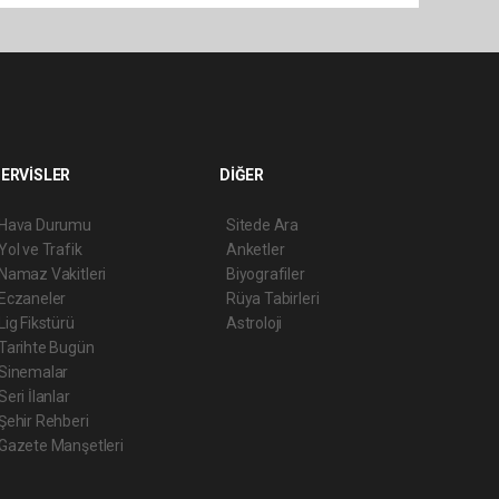
ERVİSLER
DİĞER
Hava Durumu
Sitede Ara
Yol ve Trafik
Anketler
Namaz Vakitleri
Biyografiler
Eczaneler
Rüya Tabirleri
Lig Fikstürü
Astroloji
Tarihte Bugün
Sinemalar
Seri İlanlar
Şehir Rehberi
Gazete Manşetleri