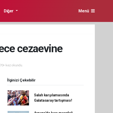
Diğer
Menü
gece cezaevine
70+ kez okundu.
İlginizi Çekebilir
Salah karşılamasında
Galatasaray tartışması!