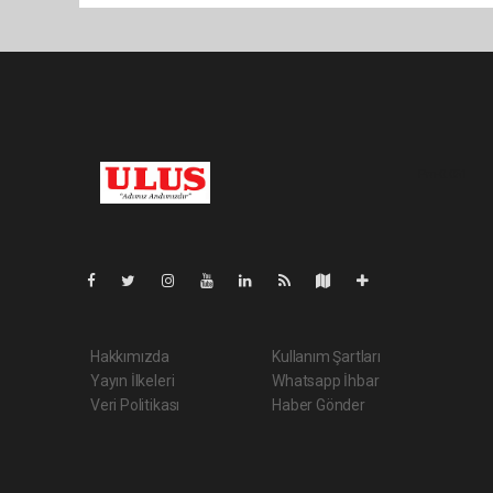
Pro-0.051
Hakkımızda
Kullanım Şartları
Yayın İlkeleri
Whatsapp İhbar
Veri Politikası
Haber Gönder