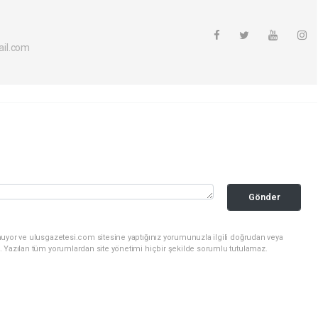
il.com
Gönder
nuyor ve ulusgazetesi.com sitesine yaptığınız yorumunuzla ilgili doğrudan veya
. Yazılan tüm yorumlardan site yönetimi hiçbir şekilde sorumlu tutulamaz.