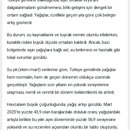
Türkiye geneline bakıldığında, aşırı sıcaklık veya ani
dalgalanmaların görülmemesi, bitki gelişimi için dengeli bir
ortam sağladı. Yağışlar, özellikle geçen yıla göre çok belirgin
artış gösterdi.
Bu durum, su kaynaklarını ve toprak nemini olumlu etkilerken,
kuraklık riskini büyük ölçüde ortadan kaldırdı. Ancak, bazı
bölgelerde aşırı yağışlara bağlı sel, su birikmesi ve hastalık gibi
lokal sorunlar görüldü.
Su yılı (ekim-mart) verilerine göre, Türkiye genelinde yağışlar
hem normalin, hem de geçen dönemin oldukça üzerinde
gerçekleşti. Yağışların son yılların en yüksek seviyelerine
ulaşması, nemli ve verimli bir dönem beklentilerini de artırdı.
Havzaların büyük çoğunluğunda, yağış artışı görüldü. Mart
2025'te yüzde 43,9 olan barajlardaki doluluk oranı, yağışlardaki
artışla birlikte bu yılın aynı döneminde yüzde 56,9 seviyesine
yükseldi ve su rezervleri açısından olumlu bir tablo oluşturdu.