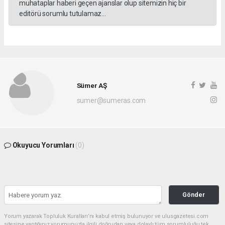
muhataplar haberi geçen ajanslar olup sitemizin hiç bir
editörü sorumlu tutulamaz...
Sümer AŞ
sumer@sumeras.com
Okuyucu Yorumları
(0)
Gönder
Yorum yazarak Topluluk Kuralları’nı kabul etmiş bulunuyor ve ulusgazetesi.com
sitesine yaptığınız yorumunuzla ilgili doğrudan veya dolaylı tüm sorumluluğu tek