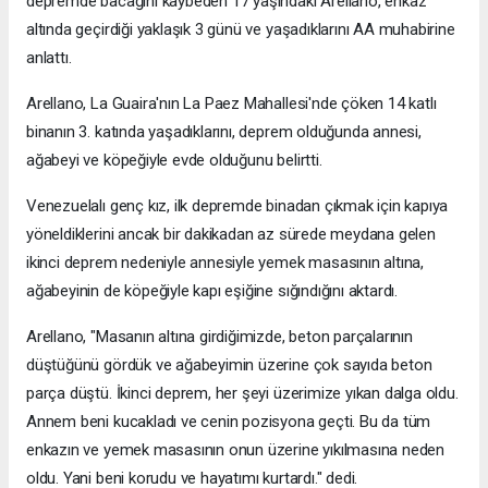
depremde bacağını kaybeden 17 yaşındaki Arellano, enkaz
altında geçirdiği yaklaşık 3 günü ve yaşadıklarını AA muhabirine
anlattı.
Arellano, La Guaira'nın La Paez Mahallesi'nde çöken 14 katlı
binanın 3. katında yaşadıklarını, deprem olduğunda annesi,
ağabeyi ve köpeğiyle evde olduğunu belirtti.
Venezuelalı genç kız, ilk depremde binadan çıkmak için kapıya
yöneldiklerini ancak bir dakikadan az sürede meydana gelen
ikinci deprem nedeniyle annesiyle yemek masasının altına,
ağabeyinin de köpeğiyle kapı eşiğine sığındığını aktardı.
Arellano, "Masanın altına girdiğimizde, beton parçalarının
düştüğünü gördük ve ağabeyimin üzerine çok sayıda beton
parça düştü. İkinci deprem, her şeyi üzerimize yıkan dalga oldu.
Annem beni kucakladı ve cenin pozisyona geçti. Bu da tüm
enkazın ve yemek masasının onun üzerine yıkılmasına neden
oldu. Yani beni korudu ve hayatımı kurtardı." dedi.