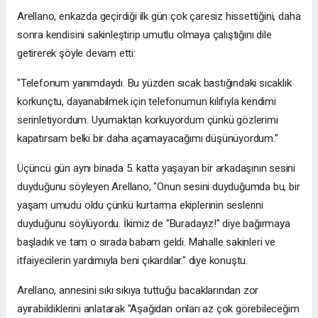
Arellano, enkazda geçirdiği ilk gün çok çaresiz hissettiğini, daha
sonra kendisini sakinleştirip umutlu olmaya çalıştığını dile
getirerek şöyle devam etti:
"Telefonum yanımdaydı. Bu yüzden sıcak bastığındaki sıcaklık
korkunçtu, dayanabilmek için telefonumun kılıfıyla kendimi
serinletiyordum. Uyumaktan korkuyordum çünkü gözlerimi
kapatırsam belki bir daha açamayacağımı düşünüyordum."
Üçüncü gün aynı binada 5. katta yaşayan bir arkadaşının sesini
duyduğunu söyleyen Arellano, "Onun sesini duyduğumda bu, bir
yaşam umudu oldu çünkü kurtarma ekiplerinin seslerini
duyduğunu söylüyordu. İkimiz de "Buradayız!" diye bağırmaya
başladık ve tam o sırada babam geldi. Mahalle sakinleri ve
itfaiyecilerin yardımıyla beni çıkardılar." diye konuştu.
Arellano, annesini sıkı sıkıya tuttuğu bacaklarından zor
ayırabildiklerini anlatarak "Aşağıdan onları az çok görebileceğim