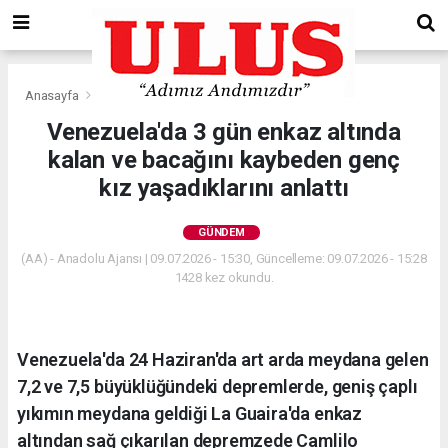
Anasayfa
Gündem
Venezuela'da 3 gün enkaz altında
kalan ve bacağını kaybeden genç
kız yaşadıklarını anlattı
GÜNDEM
(AA) - Anadolu Ajansı | 09.07.2026 - 15:30, Güncelleme: 09.07.2026 - 15:28
1428 kez okundu.
Venezuela'da 24 Haziran'da art arda meydana gelen
7,2 ve 7,5 büyüklüğündeki depremlerde, geniş çaplı
yıkımın meydana geldiği La Guaira'da enkaz
altından sağ çıkarılan depremzede Camlilo