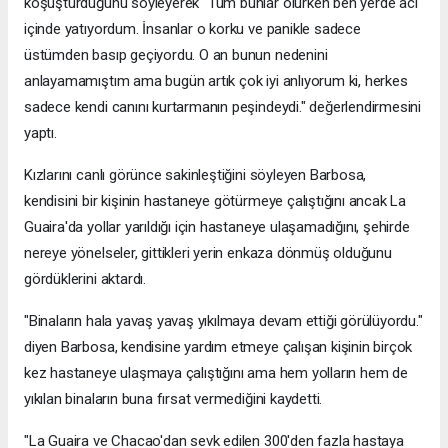
koşuşturduğunu söyleyerek "Tüm bunlar olurken ben yerde acı
içinde yatıyordum. İnsanlar o korku ve panikle sadece
üstümden basıp geçiyordu. O an bunun nedenini
anlayamamıştım ama bugün artık çok iyi anlıyorum ki, herkes
sadece kendi canını kurtarmanın peşindeydi." değerlendirmesini
yaptı.
Kızlarını canlı görünce sakinleştiğini söyleyen Barbosa,
kendisini bir kişinin hastaneye götürmeye çalıştığını ancak La
Guaira'da yollar yarıldığı için hastaneye ulaşamadığını, şehirde
nereye yönelseler, gittikleri yerin enkaza dönmüş olduğunu
gördüklerini aktardı.
"Binaların hala yavaş yavaş yıkılmaya devam ettiği görülüyordu."
diyen Barbosa, kendisine yardım etmeye çalışan kişinin birçok
kez hastaneye ulaşmaya çalıştığını ama hem yolların hem de
yıkılan binaların buna fırsat vermediğini kaydetti.
"La Guaira ve Chacao'dan sevk edilen 300'den fazla hastaya