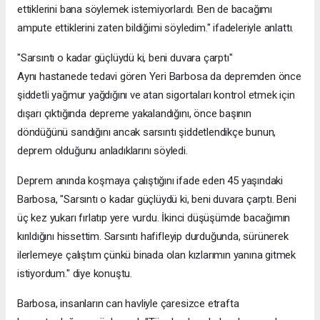
ettiklerini bana söylemek istemiyorlardı. Ben de bacağımı
ampute ettiklerini zaten bildiğimi söyledim." ifadeleriyle anlattı.
"Sarsıntı o kadar güçlüydü ki, beni duvara çarptı"
Aynı hastanede tedavi gören Yeri Barbosa da depremden önce
şiddetli yağmur yağdığını ve atan sigortaları kontrol etmek için
dışarı çıktığında depreme yakalandığını, önce başının
döndüğünü sandığını ancak sarsıntı şiddetlendikçe bunun,
deprem olduğunu anladıklarını söyledi.
Deprem anında koşmaya çalıştığını ifade eden 45 yaşındaki
Barbosa, "Sarsıntı o kadar güçlüydü ki, beni duvara çarptı. Beni
üç kez yukarı fırlatıp yere vurdu. İkinci düşüşümde bacağımın
kırıldığını hissettim. Sarsıntı hafifleyip durduğunda, sürünerek
ilerlemeye çalıştım çünkü binada olan kızlarımın yanına gitmek
istiyordum." diye konuştu.
Barbosa, insanların can havliyle çaresizce etrafta