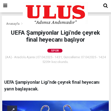
Anasayfa
Spor
UEFA Şampiyonlar Ligi'nde çeyrek
final heyecanı başlıyor
SPOR
(AA) - Anadolu Ajansı | 07.04.2025 - 14:31, Güncelleme: 07.04.2025 - 14:24
5209+ kez okundu.
UEFA Şampiyonlar Ligi'nde çeyrek final heyecanı
yarın başlayacak.