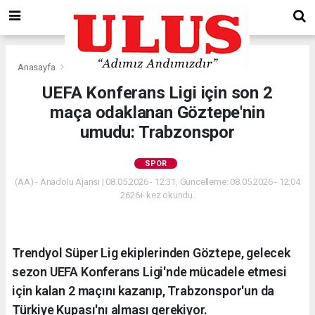
Anasayfa
Spor
UEFA Konferans Ligi için son 2
maça odaklanan Göztepe'nin
umudu: Trabzonspor
SPOR
(AA) - Anadolu Ajansı | 08.05.2026 - 12:31, Güncelleme: 08.05.2026 - 12:04
2626+ kez okundu.
Trendyol Süper Lig ekiplerinden Göztepe, gelecek
sezon UEFA Konferans Ligi'nde mücadele etmesi
için kalan 2 maçını kazanıp, Trabzonspor'un da
Türkiye Kupası'nı alması gerekiyor.