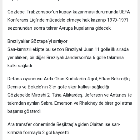
Göztepe, Trabzonspor'un kupayı kazanması durumunda UEFA
Konferans Ligi'nde mücadele etmeye hak kazanıp 1970-1971
sezonundan sonra tekrar Avrupa kupalarına gidecek.
Brezilyalılar Göztepe'yi sırtlıyor
Sarı-kırmızılı ekipte bu sezon Brezilyalı Juan 11 golle ilk sırada
yer alırken, bir diğer Brezilyalı Janderson'da 6 golle takımına
katkı sağladı.
Defans oyuncusu Arda Okun Kurtulan'ın 4 gol, Efkan Bekiroğlu,
Dennis ve Bokele'nin 3'er golle skor katkısı sağladığı
Göztepe'de Miroshi 2, Taha Altıkardeş, Jeferson ve Antunes ile
takımdan ayrılan Sabra, Emerson ve Rhaldney de birer gol atma
başarısı gösterdi.
Ara transfer döneminde Beşiktaş'a giden Olaitan ise sarı-
kırmızılı formayla 2 gol kaydetti.