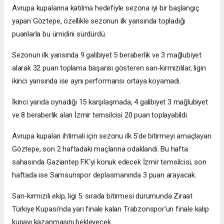
Avrupa kupalarına katılma hedefiyle sezona iyi bir başlangıç
yapan Göztepe, özellikle sezonun ilk yarısında topladığı
puanlarla bu ümidini sürdürdü.
Sezonun ilk yarısında 9 galibiyet 5 beraberlik ve 3 mağlubiyet
alarak 32 puan toplama başarısı gösteren sarı-kırmızılılar, ligin
ikinci yarısında ise aynı performansı ortaya koyamadı.
İkinci yarıda oynadığı 15 karşılaşmada, 4 galibiyet 3 mağlubiyet
ve 8 beraberlik alan İzmir temsilcisi 20 puan toplayabildi.
Avrupa kupaları ihtimali için sezonu ilk 5'de bitirmeyi amaçlayan
Göztepe, son 2 haftadaki maçlarına odaklandı. Bu hafta
sahasında Gaziantep FK'yi konuk edecek İzmir temsilcisi, son
haftada ise Samsunspor deplasmanında 3 puan arayacak.
Sarı-kırmızılı ekip, ligi 5. sırada bitirmesi durumunda Ziraat
Türkiye Kupası'nda yarı finale kalan Trabzonspor'un finale kalıp
kupayı kazanmasını bekleyecek.