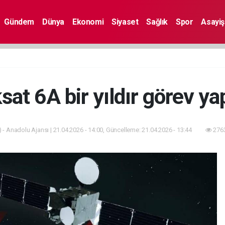
Gündem
Dünya
Ekonomi
Siyaset
Sağlık
Spor
Asayiş
sat 6A bir yıldır görev ya
 - Anadolu Ajansı | 21.04.2026 - 14:00, Güncelleme: 21.04.2026 - 13:44
2763