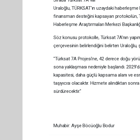
Uraloğlu, TÜRKSAT'ın uzaydaki haberleşme ka
finansman desteğini kapsayan protokolün, TÜ
Haberleşme Araştırmaları Merkezi Başkanlığı
Söz konusu protokolle, Türksat 7A'nın yapım
çerçevesinin belirlendiğini belirten Uraloğlu, 
"Türksat 7A Projesi'ne, 42 derece doğu y
sona yaklaşması nedeniyle başlandı. 2029'd
kapasitesi, daha güçlü kapsama alanı ve esne
taşıyıcısı olacaktır. Hizmete alındıktan sonra
sürdürecektir."
Muhabir: Ayşe Böcüoğlu Bodur