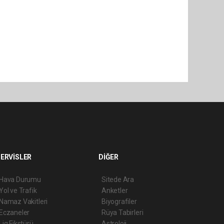
ERVİSLER
DİĞER
Hava Durumu
Sitede Ara
Yol ve Trafik
Anketler
Namaz Vakitleri
Biyografiler
Eczaneler
Rüya Tabirleri
Lig Fikstürü
Astroloji