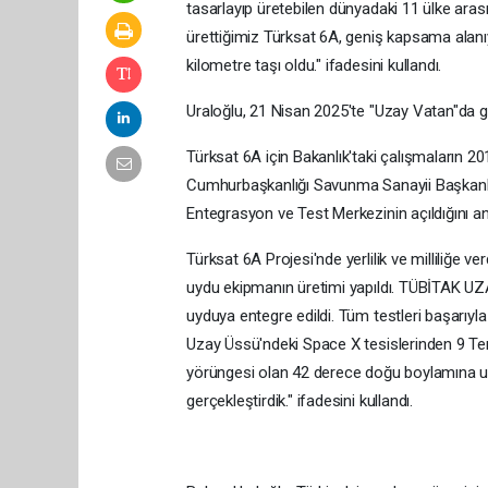
tasarlayıp üretebilen dünyadaki 11 ülke arasına
ürettiğimiz Türksat 6A, geniş kapsama alanı
kilometre taşı oldu." ifadesini kullandı.
Uraloğlu, 21 Nisan 2025'te "Uzay Vatan"da gö
Türksat 6A için Bakanlık'taki çalışmaların 2
Cumhurbaşkanlığı Savunma Sanayii Başkanlığı
Entegrasyon ve Test Merkezinin açıldığını an
Türksat 6A Projesi'nde yerlilik ve milliliğe v
uydu ekipmanın üretimi yapıldı. TÜBİTAK UZA
uyduya entegre edildi. Tüm testleri başarıy
Uzay Üssü'ndeki Space X tesislerinden 9 Tem
yörüngesi olan 42 derece doğu boylamına ul
gerçekleştirdik." ifadesini kullandı.