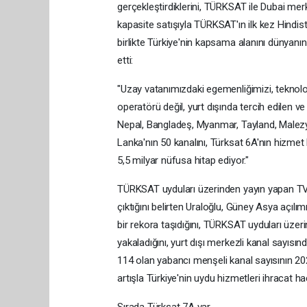
gerçekleştirdiklerini, TÜRKSAT ile Dubai m
kapasite satışıyla TÜRKSAT'ın ilk kez Hindis
birlikte Türkiye'nin kapsama alanını dünyanın
etti:
"Uzay vatanımızdaki egemenliğimizi, teknoloj
operatörü değil, yurt dışında tercih edilen ve
Nepal, Bangladeş, Myanmar, Tayland, Malez
Lanka'nın 50 kanalını, Türksat 6A'nın hizmet
5,5 milyar nüfusa hitap ediyor."
TÜRKSAT uyduları üzerinden yayın yapan TV k
çıktığını belirten Uraloğlu, Güney Asya açılı
bir rekora taşıdığını, TÜRKSAT uyduları üzeri
yakaladığını, yurt dışı merkezli kanal sayısın
114 olan yabancı menşeli kanal sayısının 2025
artışla Türkiye'nin uydu hizmetleri ihracat h
Sırada Türksat 7A var