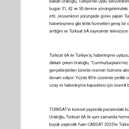
Bakan Uraloğlu, Türkiye'nin uydu serüveninin
bugün 31, 42 ve 50 derece yörüngelerindeki 6
etti. Jeosenkron yörüngede görev yapan Türk
haberleşmesi gibi kritik hizmetleri geniş bir
arttığını ve Türksat 6A sayesinde televizyon y
Türksat 6A ile Türkiye'yi, haberleşme uydusu
dikkati çeken Uraloğlu, "Cumhurbaşkanı'mız 
gerçekleştirilen törenle resmen hizmete al
devam ediyor. Yüzde 80'in üzerinde yerlilik 
uzay ve haberleşme kapasitesi için önemli b
TÜRKSAT'ın küresel yayıncılık pazarındaki b
Uraloğlu, Türksat 6A ile aynı zamanda hizmet
büyük yayıncılık fuarı CABSAT 2025'te Türksat