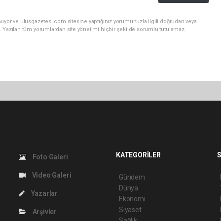
nuyor ve ulusgazetesi.com sitesine yaptığınız yorumunuzla ilgili doğrudan veya
. Yazılan tüm yorumlardan site yönetimi hiçbir şekilde sorumlu tutulamaz.
KATEGORİLER
S
Foto Galeri
Video Galeri
Gündem
Dünya
Yazarlar
Ekonomi
Siyaset
Arşivler
Sağlık