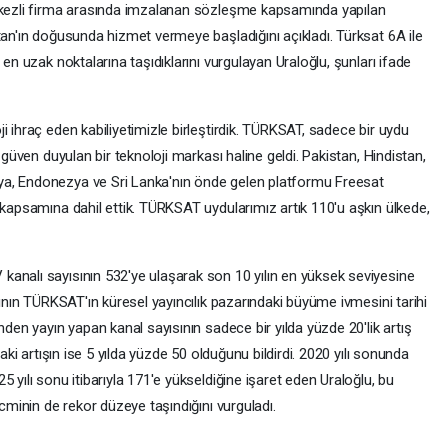
erkezli firma arasında imzalanan sözleşme kapsamında yapılan
tan'ın doğusunda hizmet vermeye başladığını açıkladı. Türksat 6A ile
 en uzak noktalarına taşıdıklarını vurgulayan Uraloğlu, şunları ifade
i ihraç eden kabiliyetimizle birleştirdik. TÜRKSAT, sadece bir uydu
 güven duyulan bir teknoloji markası haline geldi. Pakistan, Hindistan,
ya, Endonezya ve Sri Lanka'nın önde gelen platformu Freesat
 kapsamına dahil ettik. TÜRKSAT uydularımız artık 110'u aşkın ülkede,
analı sayısının 532'ye ulaşarak son 10 yılın en yüksek seviyesine
mının TÜRKSAT'ın küresel yayıncılık pazarındaki büyüme ivmesini tarihi
nden yayın yapan kanal sayısının sadece bir yılda yüzde 20'lik artış
daki artışın ise 5 yılda yüzde 50 olduğunu bildirdi. 2020 yılı sonunda
 yılı sonu itibarıyla 171'e yükseldiğine işaret eden Uraloğlu, bu
acminin de rekor düzeye taşındığını vurguladı.