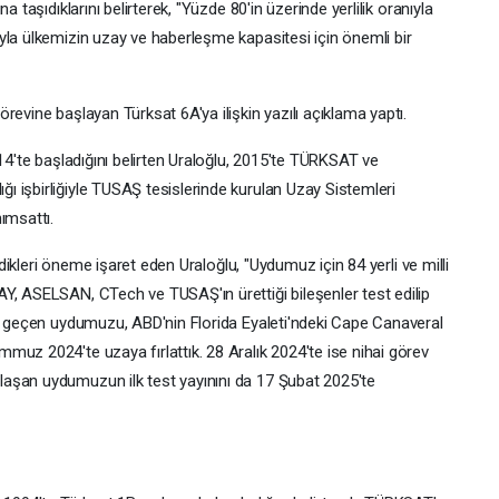
 taşıdıklarını belirterek, "Yüzde 80'in üzerinde yerlilik oranıyla
yla ülkemizin uzay ve haberleşme kapasitesi için önemli bir
revine başlayan Türksat 6A'ya ilişkin yazılı açıklama yaptı.
014'te başladığını belirten Uraloğlu, 2015'te TÜRKSAT ve
 işbirliğiyle TUSAŞ tesislerinde kurulan Uzay Sistemleri
ımsattı.
erdikleri öneme işaret eden Uraloğlu, "Uydumuz için 84 yerli ve milli
Y, ASELSAN, CTech ve TUSAŞ'ın ürettiği bileşenler test edilip
la geçen uydumuzu, ABD'nin Florida Eyaleti'ndeki Cape Canaveral
muz 2024'te uzaya fırlattık. 28 Aralık 2024'te ise nihai görev
aşan uydumuzun ilk test yayınını da 17 Şubat 2025'te