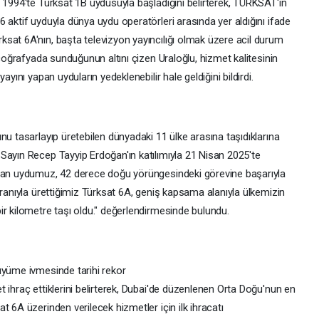
 1994'te Türksat 1B uydusuyla başladığını belirterek, TÜRKSAT'ın
 aktif uyduyla dünya uydu operatörleri arasında yer aldığını ifade
sat 6A'nın, başta televizyon yayıncılığı olmak üzere acil durum
 coğrafyada sunduğunun altını çizen Uraloğlu, hizmet kalitesinin
ayını yapan uyduların yedeklenebilir hale geldiğini bildirdi.
nu tasarlayıp üretebilen dünyadaki 11 ülke arasına taşıdıklarına
Sayın Recep Tayyip Erdoğan'ın katılımıyla 21 Nisan 2025'te
ınan uydumuz, 42 derece doğu yörüngesindeki görevine başarıyla
oranıyla ürettiğimiz Türksat 6A, geniş kapsama alanıyla ülkemizin
ir kilometre taşı oldu." değerlendirmesinde bulundu.
üyüme ivmesinde tarihi rekor
 ihraç ettiklerini belirterek, Dubai'de düzenlenen Orta Doğu'nun en
 6A üzerinden verilecek hizmetler için ilk ihracatı