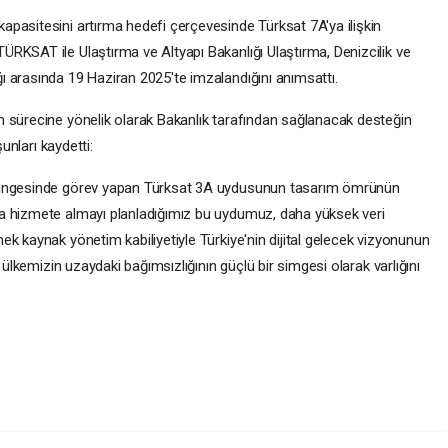
pasitesini artırma hedefi çerçevesinde Türksat 7A'ya ilişkin
RKSAT ile Ulaştırma ve Altyapı Bakanlığı Ulaştırma, Denizcilik ve
 arasında 19 Haziran 2025'te imzalandığını anımsattı.
 sürecine yönelik olarak Bakanlık tarafından sağlanacak desteğin
şunları kaydetti:
örüngesinde görev yapan Türksat 3A uydusunun tasarım ömrünün
a hizmete almayı planladığımız bu uydumuz, daha yüksek veri
k kaynak yönetim kabiliyetiyle Türkiye'nin dijital gelecek vizyonunun
 ülkemizin uzaydaki bağımsızlığının güçlü bir simgesi olarak varlığını