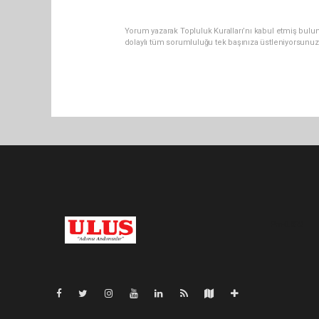
Yorum yazarak Topluluk Kuralları’nı kabul etmiş bulu
dolaylı tüm sorumluluğu tek başınıza üstleniyorsunuz
Pro-0.052