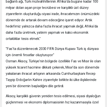
bağlantı ağı, Türk müteahhitlerinin Afrika'da bugüne kadar 100
milyar doları aşan proje tecrübesi ve karşılıklı üst düzey
ziyaretlerin oluşturduğu siyasi irade, ihracatımızın önümüzdeki
dönemde de artarak devam edeceğine işaret ediyor. Artık
hedefimiz yalnızca daha fazla ihracat yapmak değil, Afrika'da
daha fazla üretmek, yatırım yapmak ve kalıcı ekonomik
ortaklıklar tesis etmek."
"Fas'ta düzenlenecek 2030 FIFA Dünya Kupası Türk iş dünyası
için önemli fırsatlar oluşturuyor"
Osman Aksoy, Türkiye'nin bölgede özellikle Fas ve Mısır ile olan
yüksek ticaret hacmine dikkati çekerek, Mısır'da son dönemde
yakalanan ihracat artışının arkasında Cumhurbaşkanı Recep
Tayyip Erdoğan'ın Kahire ziyaretiyle birlikte iki ülke ilişkilerinde
yeni bir dönemin başladığını dile getirdi.
Aksoy, karşılıklı güvenin yeniden tesis edilmesi, siyasi diyaloğun
güçlenmesi ve ekonomi diplomasisinin hız kazanmasıyla özel