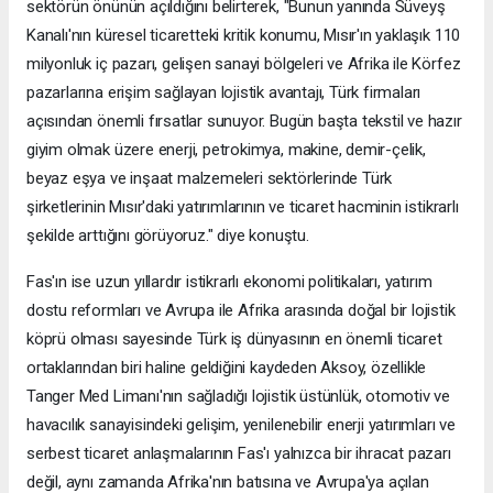
sektörün önünün açıldığını belirterek, "Bunun yanında Süveyş
Kanalı'nın küresel ticaretteki kritik konumu, Mısır'ın yaklaşık 110
milyonluk iç pazarı, gelişen sanayi bölgeleri ve Afrika ile Körfez
pazarlarına erişim sağlayan lojistik avantajı, Türk firmaları
açısından önemli fırsatlar sunuyor. Bugün başta tekstil ve hazır
giyim olmak üzere enerji, petrokimya, makine, demir-çelik,
beyaz eşya ve inşaat malzemeleri sektörlerinde Türk
şirketlerinin Mısır'daki yatırımlarının ve ticaret hacminin istikrarlı
şekilde arttığını görüyoruz." diye konuştu.
Fas'ın ise uzun yıllardır istikrarlı ekonomi politikaları, yatırım
dostu reformları ve Avrupa ile Afrika arasında doğal bir lojistik
köprü olması sayesinde Türk iş dünyasının en önemli ticaret
ortaklarından biri haline geldiğini kaydeden Aksoy, özellikle
Tanger Med Limanı'nın sağladığı lojistik üstünlük, otomotiv ve
havacılık sanayisindeki gelişim, yenilenebilir enerji yatırımları ve
serbest ticaret anlaşmalarının Fas'ı yalnızca bir ihracat pazarı
değil, aynı zamanda Afrika'nın batısına ve Avrupa'ya açılan