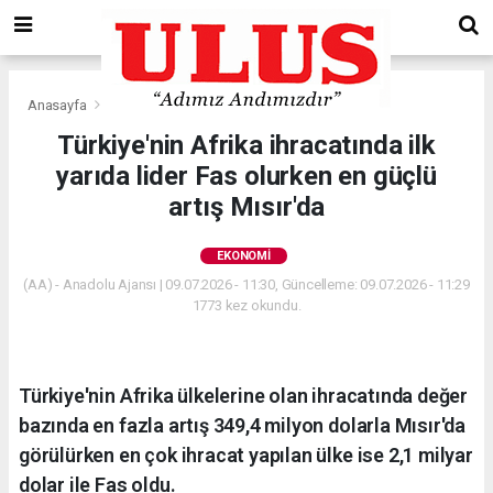
Anasayfa
Ekonomi
Türkiye'nin Afrika ihracatında ilk
yarıda lider Fas olurken en güçlü
artış Mısır'da
EKONOMI
(AA) - Anadolu Ajansı | 09.07.2026 - 11:30, Güncelleme: 09.07.2026 - 11:29
1773 kez okundu.
Türkiye'nin Afrika ülkelerine olan ihracatında değer
bazında en fazla artış 349,4 milyon dolarla Mısır'da
görülürken en çok ihracat yapılan ülke ise 2,1 milyar
dolar ile Fas oldu.