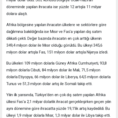
milyar dolar oldu. Söz konusu bölgeye ocak-haziran
döneminde yapılan ihracata ise yüzde 12 artışla 11 milyar
dolara ulaştı.
Afrika bölgesine yapılan ihracatın ülkelere ve sektörlere göre
dağılımına bakıldığında ise Mısır ve Fas'a yapılan dış satım
dikkati çekti. Değer bazında ihracatın en çok arttığı ülkenin
349,4 milyon dolar ile Mısır olduğu görüldü. Bu ülkeyi 345,6
milyon dolar artışla Fas, 151 milyon dolar artışla Nijerya izledi.
Bu ülkeleri 109 milyon dolarla Güney Afrika Cumhuriyeti, 93,8
milyon dolarla Cibuti, 84 milyon dolar ile Mali, 71,5 milyon
dolarla Etiyopya, 66 milyon dolar ile Liberya, 64,5 milyon dolarla
Tunus ve 51,3 milyon dolar artış ile Somali takip etti.
Yılın ilk yarısında, Türkiye'den en çok dış satım yapılan Afrika
ülkesi Fas'a 2,1 milyar dolarlık ihracat gerçekleşirken geçen yılın
aynı dönemine göre ihracatta yüzde 19,1'lik artış kaydedildi. Bu
ülkeyi 1,9 milyar dolarla Mısır, 1,3 milyar dolar ile Libya takip etti.