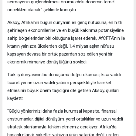
sermayenin güçlendirilmesi önümüzdeki dönemin temel
öncelikleri olacak." şeklinde konuştu.
Aksoy, Afrika'nın bugün dünyanın en genç nüfusuna, en hızlı
şehirleşen ekonomilerine ve en büyük kalkınma potansiyeline
sahip bölgelerinden biri olduğuna işaret ederek, AfCFTA'nın ile
kıtanın yalnızca ülkelerden değil, 1,4 milyarı aşkın nüfusu
kapsayan devasa bir ortak pazardan söz edilen yeni bir
ekonomik mimariye dönüştüğünü söyledi.
Türk iş dünyasının bu dönüşümü doğru okuması, kısa vadeli
ticaret yerine uzun vadeli yatırım perspektifiyle hareket
etmesinin büyük önem taşıdığını dile getiren Aksoy, şunları
kaydetti:
"Güçlü yönlerimizi daha fazla kurumsal kapasite, finansal
enstrümanlar, dijital dönüşüm, yerel ortaklıklar ve uzun vadeli
stratejik planlamayla tahkim etmemiz gerekiyor. Afrika'da
başarılı olacak şirketler yalnızca ürün satanlar değil, üretim