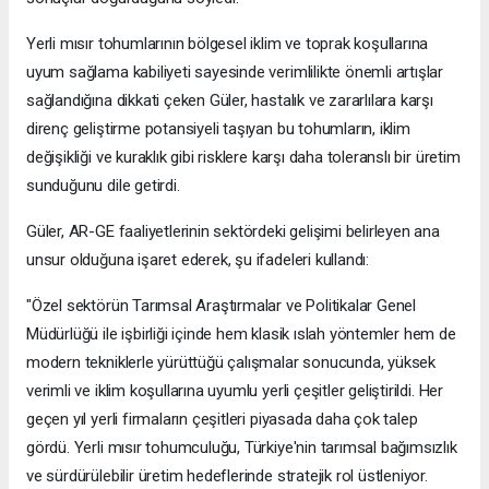
Yerli mısır tohumlarının bölgesel iklim ve toprak koşullarına
uyum sağlama kabiliyeti sayesinde verimlilikte önemli artışlar
sağlandığına dikkati çeken Güler, hastalık ve zararlılara karşı
direnç geliştirme potansiyeli taşıyan bu tohumların, iklim
değişikliği ve kuraklık gibi risklere karşı daha toleranslı bir üretim
sunduğunu dile getirdi.
Güler, AR-GE faaliyetlerinin sektördeki gelişimi belirleyen ana
unsur olduğuna işaret ederek, şu ifadeleri kullandı:
"Özel sektörün Tarımsal Araştırmalar ve Politikalar Genel
Müdürlüğü ile işbirliği içinde hem klasik ıslah yöntemler hem de
modern tekniklerle yürüttüğü çalışmalar sonucunda, yüksek
verimli ve iklim koşullarına uyumlu yerli çeşitler geliştirildi. Her
geçen yıl yerli firmaların çeşitleri piyasada daha çok talep
gördü. Yerli mısır tohumculuğu, Türkiye'nin tarımsal bağımsızlık
ve sürdürülebilir üretim hedeflerinde stratejik rol üstleniyor.