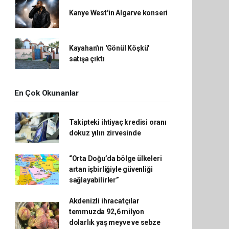
Kanye West'in Algarve konseri
Kayahan'ın 'Gönül Köşkü'
satışa çıktı
En Çok Okunanlar
Takipteki ihtiyaç kredisi oranı
dokuz yılın zirvesinde
“Orta Doğu’da bölge ülkeleri
artan işbirliğiyle güvenliği
sağlayabilirler”
Akdenizli ihracatçılar
temmuzda 92,6 milyon
dolarlık yaş meyve ve sebze