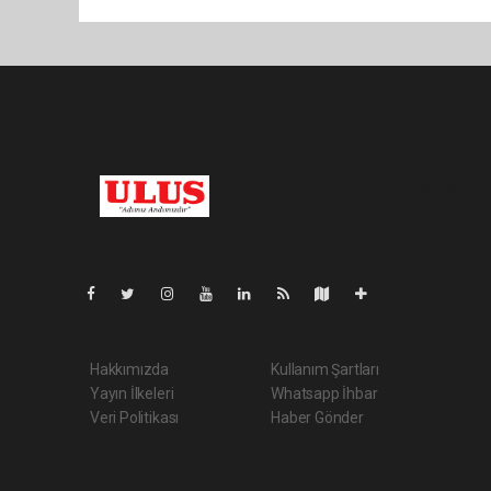
Pro-0.067
Hakkımızda
Kullanım Şartları
Yayın İlkeleri
Whatsapp İhbar
Veri Politikası
Haber Gönder