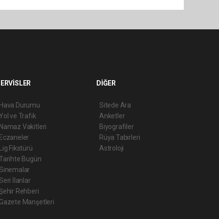
ERVİSLER
DİĞER
Hava Durumu
Sitede Ara
Yol ve Trafik
Anketler
Namaz Vakitleri
Biyografiler
Eczaneler
Rüya Tabirleri
Lig Fikstürü
Astroloji
Tarihte Bugün
Sinemalar
Seri İlanlar
Şehir Rehberi
Gazete Manşetleri