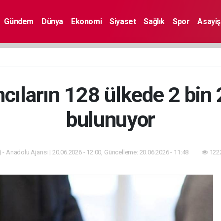
Gündem
Dünya
Ekonomi
Siyaset
Sağlık
Spor
Asayiş
mcıların 128 ülkede 2 bin 
bulunuyor
 - Anadolu Ajansı | 20.06.2026 - 12:00, Güncelleme: 20.06.2026 - 11:48
1222