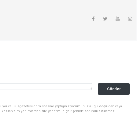
Gönder
nuyor ve ulusgazetesi.com sitesine yaptığınız yorumunuzla ilgili doğrudan veya
. Yazılan tüm yorumlardan site yönetimi hiçbir şekilde sorumlu tutulamaz.