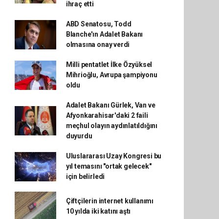
ihraç etti
ABD Senatosu, Todd
Blanche'ın Adalet Bakanı
olmasına onay verdi
Milli pentatlet İlke Özyüksel
Mihrioğlu, Avrupa şampiyonu
oldu
Adalet Bakanı Gürlek, Van ve
Afyonkarahisar'daki 2 faili
meçhul olayın aydınlatıldığını
duyurdu
Uluslararası Uzay Kongresi bu
yıl temasını "ortak gelecek"
için belirledi
Çiftçilerin internet kullanımı
10 yılda iki katını aştı