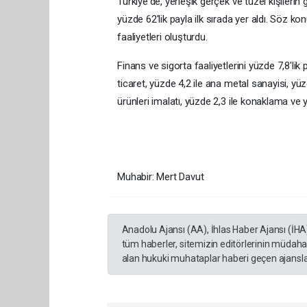
Türkiye'de, yerleşik gerçek ve tüzel kişilerin g
yüzde 62'lik payla ilk sırada yer aldı. Söz kon
faaliyetleri oluşturdu.
Finans ve sigorta faaliyetlerini yüzde 7,8'lik
ticaret, yüzde 4,2 ile ana metal sanayisi, yü
ürünleri imalatı, yüzde 2,3 ile konaklama ve yi
Muhabir: Mert Davut
Anadolu Ajansı (AA), İhlas Haber Ajansı (İHA
tüm haberler, sitemizin editörlerinin müdaha
alan hukuki muhataplar haberi geçen ajanslar