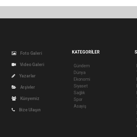
KATEGORİLER
S
Foto Galeri
Video Galeri
Gündem
Dünya
Yazarlar
Ekonomi
Siyaset
Arşivler
Sağlık
Künyemiz
Spor
Asayiş
Bize Ulaşın