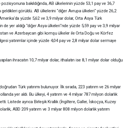
e pozisyonuna bakıldığında, AB ülkelerinin yüzde 53,1 pay ve 36,7
geldikleri görüldü. AB ülkelerini "diğer Avrupa ülkeleri" yüzde 26,2
y Amerika'da yüzde 5,62 ve 3,9 milyar dolar, Orta Asya Türk
n de yer aldığı "diğer Asya ülkeleri"nde yüzde 5,59 pay ve 3,9 milyar
cistan ve Azerbaycan gibi komşu ülkeler ile Orta Doğu ve Körfez
lgesi yatırımlar içinde yüzde 4,04 pay ve 2,8 milyar dolar sermaye
pılan ihracatın 10,7 milyar dolar, ithalatın ise 8,1 milyar dolar olduğu
doğrudan Türk yatırımı bulunuyor. İlk sırada, 223 yatırım ve 26 milyar
anda yer aldı. Bu ülkeyi, 4 yatırım ve 4 milyar 787 milyon dolarlık
. Listede ayrıca Birleşik Krallık (İngiltere, Galler, İskoçya, Kuzey
olarlık, ABD 209 yatırım ve 3 milyar 808 milyon dolarlık yatırım