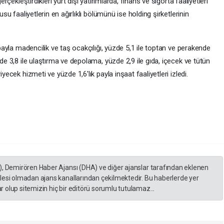
erçekleştirdikleri yurt dışı yatırımlarda, finans ve sigorta faaliyetleri
usu faaliyetlerin en ağırlıklı bölümünü ise holding şirketlerinin
 payla madencilik ve taş ocakçılığı, yüzde 5,1 ile toptan ve perakende
zde 3,8 ile ulaştırma ve depolama, yüzde 2,9 ile gıda, içecek ve tütün
yecek hizmeti ve yüzde 1,6'lık payla inşaat faaliyetleri izledi.
), Demirören Haber Ajansı (DHA) ve diğer ajanslar tarafından eklenen
lesi olmadan ajans kanallarından çekilmektedir. Bu haberlerde yer
 olup sitemizin hiç bir editörü sorumlu tutulamaz...