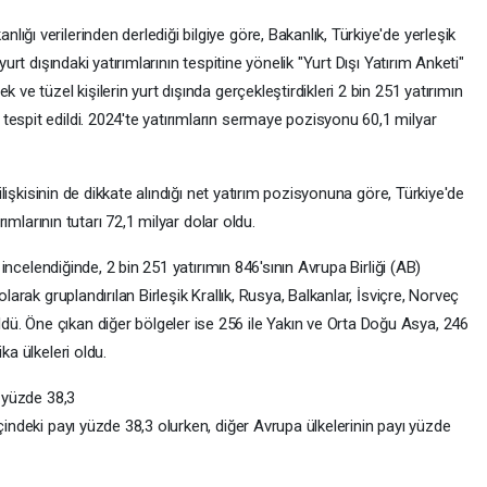
ğı verilerinden derlediği bilgiye göre, Bakanlık, Türkiye'de yerleşik
yurt dışındaki yatırımlarının tespitine yönelik "Yurt Dışı Yatırım Anketi"
 ve tüzel kişilerin yurt dışında gerçekleştirdikleri 2 bin 251 yatırımın
espit edildi. 2024'te yatırımların sermaye pozisyonu 60,1 milyar
 ilişkisinin de dikkate alındığı net yatırım pozisyonuna göre, Türkiye'de
ırımlarının tutarı 72,1 milyar dolar oldu.
ı incelendiğinde, 2 bin 251 yatırımın 846'sının Avrupa Birliği (AB)
larak gruplandırılan Birleşik Krallık, Rusya, Balkanlar, İsviçre, Norveç
. Öne çıkan diğer bölgeler ise 256 ile Yakın ve Orta Doğu Asya, 246
ka ülkeleri oldu.
ı yüzde 38,3
çindeki payı yüzde 38,3 olurken, diğer Avrupa ülkelerinin payı yüzde