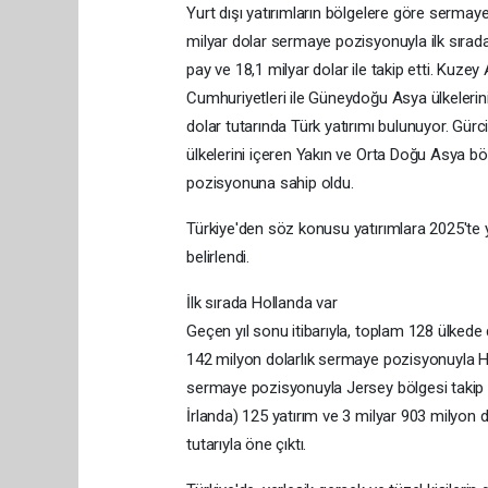
Yurt dışı yatırımların bölgelere göre sermay
milyar dolar sermaye pozisyonuyla ilk sırada 
pay ve 18,1 milyar dolar ile takip etti. Kuze
Cumhuriyetleri ile Güneydoğu Asya ülkelerini
dolar tutarında Türk yatırımı bulunuyor. Gür
ülkelerini içeren Yakın ve Orta Doğu Asya bö
pozisyonuna sahip oldu.
Türkiye'den söz konusu yatırımlara 2025'te ya
belirlendi.
İlk sırada Hollanda var
Geçen yıl sonu itibarıyla, toplam 128 ülkede 
142 milyon dolarlık sermaye pozisyonuyla Holl
sermaye pozisyonuyla Jersey bölgesi takip etti
İrlanda) 125 yatırım ve 3 milyar 903 milyon d
tutarıyla öne çıktı.