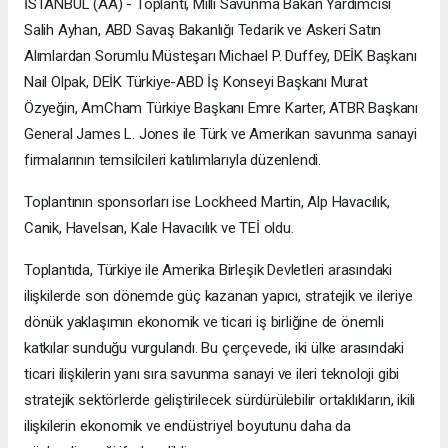
İSTANBUL (AA) - Toplantı, Milli Savunma Bakan Yardımcısı
Salih Ayhan, ABD Savaş Bakanlığı Tedarik ve Askeri Satın
Alımlardan Sorumlu Müsteşarı Michael P. Duffey, DEİK Başkanı
Nail Olpak, DEİK Türkiye-ABD İş Konseyi Başkanı Murat
Özyeğin, AmCham Türkiye Başkanı Emre Karter, ATBR Başkanı
General James L. Jones ile Türk ve Amerikan savunma sanayi
firmalarının temsilcileri katılımlarıyla düzenlendi.
Toplantının sponsorları ise Lockheed Martin, Alp Havacılık,
Canik, Havelsan, Kale Havacılık ve TEİ oldu.
Toplantıda, Türkiye ile Amerika Birleşik Devletleri arasındaki
ilişkilerde son dönemde güç kazanan yapıcı, stratejik ve ileriye
dönük yaklaşımın ekonomik ve ticari iş birliğine de önemli
katkılar sunduğu vurgulandı. Bu çerçevede, iki ülke arasındaki
ticari ilişkilerin yanı sıra savunma sanayi ve ileri teknoloji gibi
stratejik sektörlerde geliştirilecek sürdürülebilir ortaklıkların, ikili
ilişkilerin ekonomik ve endüstriyel boyutunu daha da