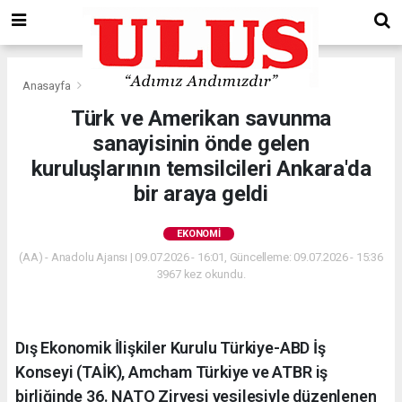
Anasayfa
Ekonomi
Türk ve Amerikan savunma
sanayisinin önde gelen
kuruluşlarının temsilcileri Ankara'da
bir araya geldi
EKONOMI
(AA) - Anadolu Ajansı | 09.07.2026 - 16:01, Güncelleme: 09.07.2026 - 15:36
3967 kez okundu.
Dış Ekonomik İlişkiler Kurulu Türkiye-ABD İş
Konseyi (TAİK), Amcham Türkiye ve ATBR iş
birliğinde 36. NATO Zirvesi vesilesiyle düzenlenen