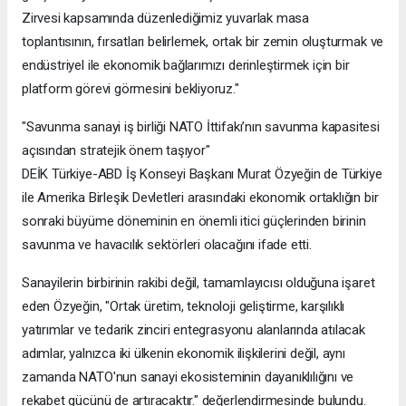
Zirvesi kapsamında düzenlediğimiz yuvarlak masa
toplantısının, fırsatları belirlemek, ortak bir zemin oluşturmak ve
endüstriyel ile ekonomik bağlarımızı derinleştirmek için bir
platform görevi görmesini bekliyoruz."
"Savunma sanayi iş birliği NATO İttifakı’nın savunma kapasitesi
açısından stratejik önem taşıyor"
DEİK Türkiye-ABD İş Konseyi Başkanı Murat Özyeğin de Türkiye
ile Amerika Birleşik Devletleri arasındaki ekonomik ortaklığın bir
sonraki büyüme döneminin en önemli itici güçlerinden birinin
savunma ve havacılık sektörleri olacağını ifade etti.
Sanayilerin birbirinin rakibi değil, tamamlayıcısı olduğuna işaret
eden Özyeğin, "Ortak üretim, teknoloji geliştirme, karşılıklı
yatırımlar ve tedarik zinciri entegrasyonu alanlarında atılacak
adımlar, yalnızca iki ülkenin ekonomik ilişkilerini değil, aynı
zamanda NATO'nun sanayi ekosisteminin dayanıklılığını ve
rekabet gücünü de artıracaktır." değerlendirmesinde bulundu.