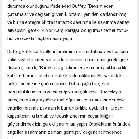
durumda olunduğunu ifade eden Duffey, "Devam eden
çatışmalar ve değişen güvenlik ortamı, yeniden canlandırılmış
ve bu da entegre bir transatlantik savunma ile savunma sanayi
altyapısını gerekli kılıyor. Karşı karşıya olduğumuz temel zorluk
hız ve ölçektir." açıklamasını yaptı.
Duffey, kritik kabiliyetlerin üretiminin hızlandırılması ve bunların
vakit kaybetmeden sahada kullanımının sunulması gerektiğine
dikkati çekerek, "Bürokratik gecikmeler ve üretim açıkları artık
kabul edilemez, bunlar stratejik kırılganlıklardır. Bu salondaki
sektör liderlerine çağrım şudur: Daha güçlü bir şekilde
sorumluluk üstlenin ve bu çağrıya karşılık verin. Düzenleyici
süreçlerde karşılaştığınız darboğazları ve tedarik zincirindeki
engelleri bizimle paylaşın ki bunları birlikte aşabilelim. Üretim
kapasitesini artırmak ve tedarik zincirinin dayanıklılığını
güçlendirmek için gerekli yatırımları yapın. Ortaklıkların önündeki
engelleri azaltmanın zamanı gelmiştir." değerlendirmesinde