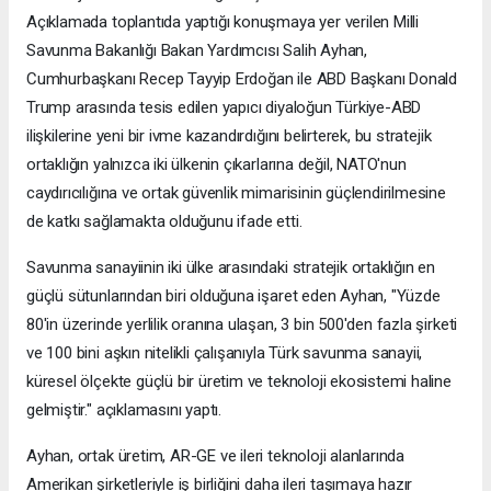
Açıklamada toplantıda yaptığı konuşmaya yer verilen Milli
Savunma Bakanlığı Bakan Yardımcısı Salih Ayhan,
Cumhurbaşkanı Recep Tayyip Erdoğan ile ABD Başkanı Donald
Trump arasında tesis edilen yapıcı diyaloğun Türkiye-ABD
ilişkilerine yeni bir ivme kazandırdığını belirterek, bu stratejik
ortaklığın yalnızca iki ülkenin çıkarlarına değil, NATO'nun
caydırıcılığına ve ortak güvenlik mimarisinin güçlendirilmesine
de katkı sağlamakta olduğunu ifade etti.
Savunma sanayiinin iki ülke arasındaki stratejik ortaklığın en
güçlü sütunlarından biri olduğuna işaret eden Ayhan, "Yüzde
80'in üzerinde yerlilik oranına ulaşan, 3 bin 500'den fazla şirketi
ve 100 bini aşkın nitelikli çalışanıyla Türk savunma sanayii,
küresel ölçekte güçlü bir üretim ve teknoloji ekosistemi haline
gelmiştir." açıklamasını yaptı.
Ayhan, ortak üretim, AR-GE ve ileri teknoloji alanlarında
Amerikan şirketleriyle iş birliğini daha ileri taşımaya hazır