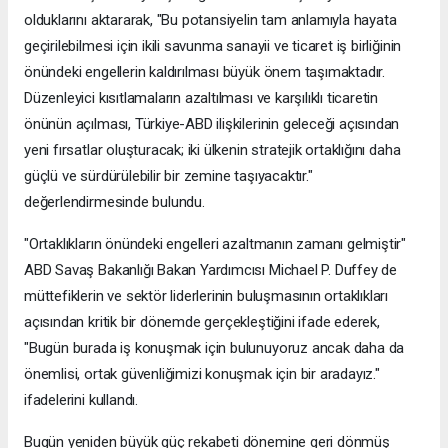
olduklarını aktararak, "Bu potansiyelin tam anlamıyla hayata
geçirilebilmesi için ikili savunma sanayii ve ticaret iş birliğinin
önündeki engellerin kaldırılması büyük önem taşımaktadır.
Düzenleyici kısıtlamaların azaltılması ve karşılıklı ticaretin
önünün açılması, Türkiye-ABD ilişkilerinin geleceği açısından
yeni fırsatlar oluşturacak; iki ülkenin stratejik ortaklığını daha
güçlü ve sürdürülebilir bir zemine taşıyacaktır."
değerlendirmesinde bulundu.
"Ortaklıkların önündeki engelleri azaltmanın zamanı gelmiştir"
ABD Savaş Bakanlığı Bakan Yardımcısı Michael P. Duffey de
müttefiklerin ve sektör liderlerinin buluşmasının ortaklıkları
açısından kritik bir dönemde gerçekleştiğini ifade ederek,
"Bugün burada iş konuşmak için bulunuyoruz ancak daha da
önemlisi, ortak güvenliğimizi konuşmak için bir aradayız."
ifadelerini kullandı.
Bugün yeniden büyük güç rekabeti dönemine geri dönmüş