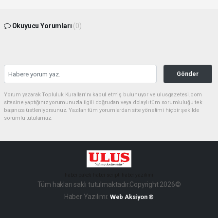
Okuyucu Yorumları
(0)
Gönder
Yorum yazarak Topluluk Kuralları’nı kabul etmiş bulunuyor ve ulusgazetesi.com
sitesine yaptığınız yorumunuzla ilgili doğrudan veya dolaylı tüm sorumluluğu tek
başınıza üstleniyorsunuz. Yazılan tüm yorumlardan site yönetimi hiçbir şekilde
sorumlu tutulamaz.
haber paketi
haber scripti
haber yazılımı
Tüm hakları saklı tutulmaktadır.Copyright 2026©
Haber Yazılımı:
Web Aksiyon ®