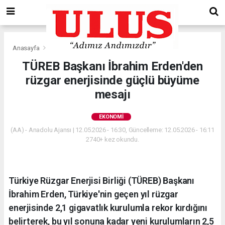
Anasayfa
Ekonomi
TÜREB Başkanı İbrahim Erden'den
rüzgar enerjisinde güçlü büyüme
mesajı
EKONOMI
(AA) - Anadolu Ajansı | 12.05.2026 - 16:30, Güncelleme: 12.05.2026 - 16:11
2740+ kez okundu.
Türkiye Rüzgar Enerjisi Birliği (TÜREB) Başkanı
İbrahim Erden, Türkiye'nin geçen yıl rüzgar
enerjisinde 2,1 gigavatlık kurulumla rekor kırdığını
belirterek, bu yıl sonuna kadar yeni kurulumların 2,5