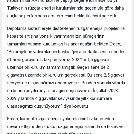
kapsamında AA muhabirine yaptığı değerlendirmede, bu yıl
Türkiye'nin rüzgar enerjisi kurulumlarında geçen yıla göre daha
güçlü bir performans göstermesini beklediklerini ifade etti.
Depolama sistemleriyle desteklenen rüzgar enerjisi projeleri ile
kapasite artışına yönelik yatırımların izin süreçlerinin
tamamlanmasının kurulumları hızlandıracağını belirten Erden,
"Bu projelerin yatırımlarının başladığını aslında iki sene önceden
itibaren görüyoruz, takip ediyoruz. 2024'te 1,5 gigavatın
üzerinde bir kurulum tamamlamıştık. Geçen sene de 2
gigavatın üzerinde bir kurulum gerçekleşti. Bu sene 2,5 gigavat
seviyesine ulaşacağımızı öngörüyoruz. Bundan sonraki yıllarda
da bunun peyderpey artacağını düşünüyoruz. İnşallah 2028-
2029 yıllarında 4 gigavatlar seviyesinde yıllık kurulumlara
ulaşacağımızı düşünüyorum." diye konuştu.
Erden, karasal rüzgar enerjisi yatırımlarının hız kesmeden
devam ettiğini, deniz üstü rüzgar enerjisi alanında da teknik ve