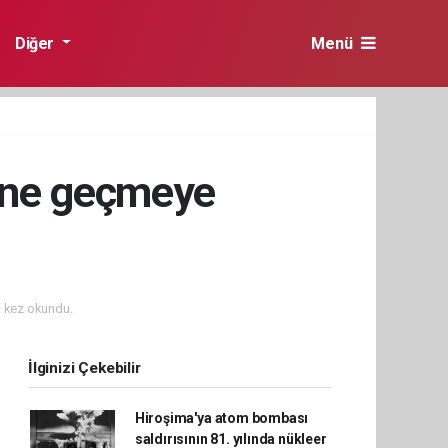
Diğer
Menü
hine geçmeye
 kez okundu.
İlginizi Çekebilir
Hiroşima'ya atom bombası
saldırısının 81. yılında nükleer