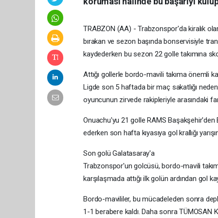
koruması halinde bu başarıyı kulüp
TRABZON (AA) - Trabzonspor'da kiralık ola
bırakan ve sezon başında bonservisiyle trans
kaydederken bu sezon 22 golle takımına skor 
Attığı gollerle bordo-mavili takıma önemli k
Ligde son 5 haftada bir maç sakatlığı neden
oyuncunun zirvede rakipleriyle arasındaki far
Onuachu'yu 21 golle RAMS Başakşehir'den E
ederken son hafta kıyasıya gol krallığı yarış
Son golü Galatasaray'a
Trabzonspor'un golcüsü, bordo-mavili takımı
karşılaşmada attığı ilk golün ardından gol 
Bordo-mavililer, bu mücadeleden sonra de
1-1 berabere kaldı. Daha sonra TÜMOSAN K