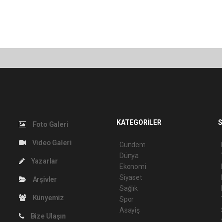
KATEGORİLER
S
Foto Galeri
Video Galeri
Gündem
Dünya
Yazarlar
Ekonomi
Siyaset
Arşivler
Sağlık
Künyemiz
Spor
Asayiş
Bize Ulaşın