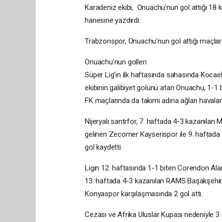
Karadeniz ekibi, ​​​​​​​ Onuachu'nun gol attığı 
hanesine yazdırdı.
Trabzonspor, Onuachu'nun gol attığı maçlarda
Onuachu'nun golleri
Süper Lig'in ilk haftasında sahasında Koca
ekibinin galibiyet golünü atan Onuachu, 1-1
FK maçlarında da takımı adına ağları havalan
Nijeryalı santrfor, 7. haftada 4-3 kazanılan 
gelinen Zecorner Kayserispor ile 9. haftad
gol kaydetti.
Ligin 12. haftasında 1-1 biten Corendon Ala
13. haftada 4-3 kazanılan RAMS Başakşehi
Konyaspor karşılaşmasında 2 gol attı.
Cezası ve Afrika Uluslar Kupası nedeniyle 3