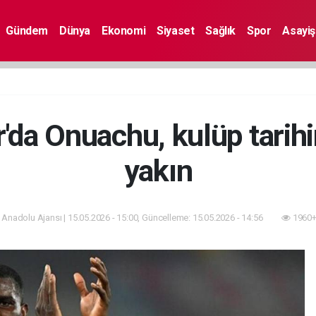
Gündem
Dünya
Ekonomi
Siyaset
Sağlık
Spor
Asayiş
'da Onuachu, kulüp tari
yakın
 Anadolu Ajansı | 15.05.2026 - 15:00, Güncelleme: 15.05.2026 - 14:56
1960+