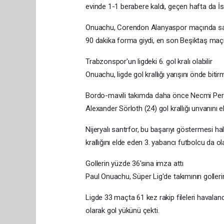
evinde 1-1 berabere kaldı, geçen hafta da İs
Onuachu, Corendon Alanyaspor maçında saka
90 dakika forma giydi, en son Beşiktaş maçı
Trabzonspor'un ligdeki 6. gol kralı olabilir
Onuachu, ligde gol krallığı yarışını önde bitir
Bordo-mavili takımda daha önce Necmi Perekl
Alexander Sörloth (24) gol krallığı unvanını e
Nijeryalı santrfor, bu başarıyı göstermesi h
krallığını elde eden 3. yabancı futbolcu da ol
Gollerin yüzde 36'sına imza attı
Paul Onuachu, Süper Lig'de takımının golleri
Ligde 33 maçta 61 kez rakip fileleri havalan
olarak gol yükünü çekti.