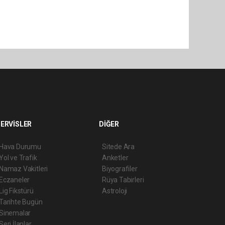
ERVİSLER
DİĞER
Hava Durumu
Sitede Ara
Yol ve Trafik
Anketler
Namaz Vakitleri
Biyografiler
Eczaneler
Rüya Tabirleri
Lig Fikstürü
Astroloji
Tarihte Bugün
Sinemalar
Seri İlanlar