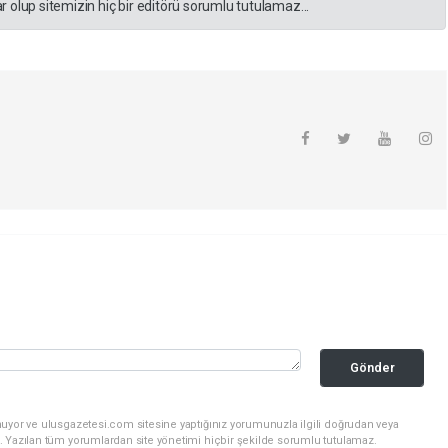
 olup sitemizin hiç bir editörü sorumlu tutulamaz...
Gönder
nuyor ve ulusgazetesi.com sitesine yaptığınız yorumunuzla ilgili doğrudan veya
. Yazılan tüm yorumlardan site yönetimi hiçbir şekilde sorumlu tutulamaz.