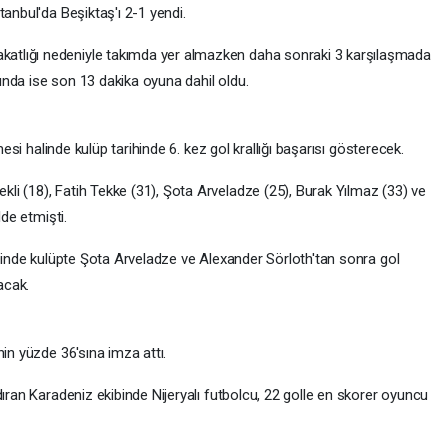
tanbul'da Beşiktaş'ı 2-1 yendi.
tlığı nedeniyle takımda yer almazken daha sonraki 3 karşılaşmada
nda ise son 13 dakika oyuna dahil oldu.
mesi halinde kulüp tarihinde 6. kez gol krallığı başarısı gösterecek.
i (18), Fatih Tekke (31), Şota Arveladze (25), Burak Yılmaz (33) ve
lde etmişti.
alinde kulüpte Şota Arveladze ve Alexander Sörloth'tan sonra gol
acak.
nin yüzde 36'sına imza attı.
dıran Karadeniz ekibinde Nijeryalı futbolcu, 22 golle en skorer oyuncu