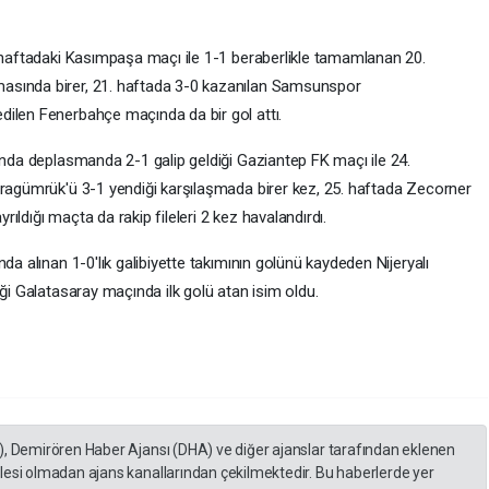
. haftadaki Kasımpaşa maçı ile 1-1 beraberlikle tamamlanan 20.
asında birer, 21. haftada 3-0 kazanılan Samsunspor
dilen Fenerbahçe maçında da bir gol attı.
ında deplasmanda 2-1 galip geldiği Gaziantep FK maçı ile 24.
aragümrük'ü 3-1 yendiği karşılaşmada birer kez, 25. haftada Zecorner
ldığı maçta da rakip fileleri 2 kez havalandırdı.
da alınan 1-0'lık galibiyette takımının golünü kaydeden Nijeryalı
iği Galatasaray maçında ilk golü atan isim oldu.
), Demirören Haber Ajansı (DHA) ve diğer ajanslar tarafından eklenen
lesi olmadan ajans kanallarından çekilmektedir. Bu haberlerde yer