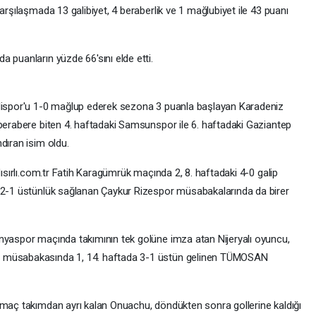
18 karşılaşmada 13 galibiyet, 4 beraberlik ve 1 mağlubiyet ile 43 puanı
 puanların yüzde 66'sını elde etti.
elispor'u 1-0 mağlup ederek sezona 3 puanla başlayan Karadeniz
 berabere biten 4. haftadaki Samsunspor ile 6. haftadaki Gaziantep
dıran isim oldu.
Mısırlı.com.tr Fatih Karagümrük maçında 2, 8. haftadaki 4-0 galip
a 2-1 üstünlük sağlanan Çaykur Rizespor müsabakalarında da birer
nyaspor maçında takımının tek golüne imza atan Nijeryalı oyuncu,
r müsabakasında 1, 14. haftada 3-1 üstün gelinen TÜMOSAN
 maç takımdan ayrı kalan Onuachu, döndükten sonra gollerine kaldığı