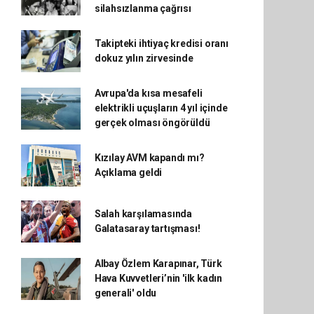
silahsızlanma çağrısı
Takipteki ihtiyaç kredisi oranı
dokuz yılın zirvesinde
Avrupa'da kısa mesafeli
elektrikli uçuşların 4 yıl içinde
gerçek olması öngörüldü
Kızılay AVM kapandı mı?
Açıklama geldi
Salah karşılamasında
Galatasaray tartışması!
Albay Özlem Karapınar, Türk
Hava Kuvvetleri’nin 'ilk kadın
generali' oldu