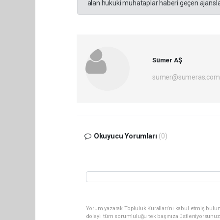
alan hukuki muhataplar haberi geçen ajanslar
Sümer AŞ
sumer@sumeras.com
Okuyucu Yorumları
(0)
Yorum yazarak Topluluk Kuralları’nı kabul etmiş bulu
dolaylı tüm sorumluluğu tek başınıza üstleniyorsunuz