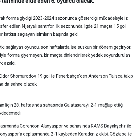
 tarihinde elde eden 6. oyuncu olacak.
rak forma giydiği 2023-2024 sezonunda gösterdiği mücadeleyle iz
fer edilen Nijeryalı santrfor, ilk sezonunda ligde 21 maçta 15 gol
katkısı sağlayan isimlerin başında geldi.
atkı sağlayan oyuncu, son haftalarda ise suskun bir dönem geçiriyor.
iyle forma giyemeyen, bir maçta dinlendirilerek yedek soyundurulan
k azaldı.
ldor Shomurodov, 19 gol ile Fenerbahçe'den Anderson Talisca takip
ına da sahne olacak.
n ligin 28. haftasında sahasında Galatasaray'ı 2-1 mağlup ettiği
kaydedemedi.
plasmanda Corendon Alanyaspor ve sahasında RAMS Başakşehir ile
onyaspor'a deplasmanda 2-1 kaybeden Karadeniz ekibi, Göztepe ile