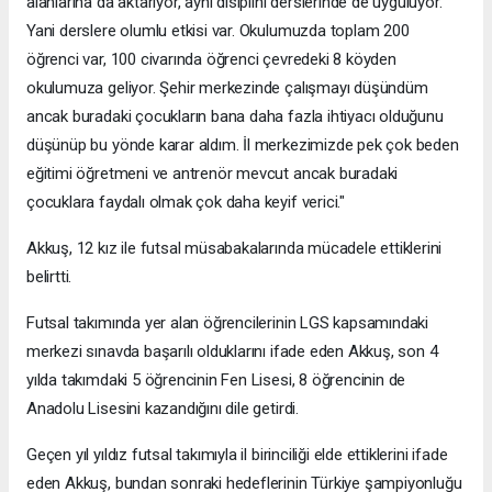
alanlarına da aktarıyor, aynı disiplini derslerinde de uyguluyor.
Yani derslere olumlu etkisi var. Okulumuzda toplam 200
öğrenci var, 100 civarında öğrenci çevredeki 8 köyden
okulumuza geliyor. Şehir merkezinde çalışmayı düşündüm
ancak buradaki çocukların bana daha fazla ihtiyacı olduğunu
düşünüp bu yönde karar aldım. İl merkezimizde pek çok beden
eğitimi öğretmeni ve antrenör mevcut ancak buradaki
çocuklara faydalı olmak çok daha keyif verici."
Akkuş, 12 kız ile futsal müsabakalarında mücadele ettiklerini
belirtti.
Futsal takımında yer alan öğrencilerinin LGS kapsamındaki
merkezi sınavda başarılı olduklarını ifade eden Akkuş, son 4
yılda takımdaki 5 öğrencinin Fen Lisesi, 8 öğrencinin de
Anadolu Lisesini kazandığını dile getirdi.
Geçen yıl yıldız futsal takımıyla il birinciliği elde ettiklerini ifade
eden Akkuş, bundan sonraki hedeflerinin Türkiye şampiyonluğu