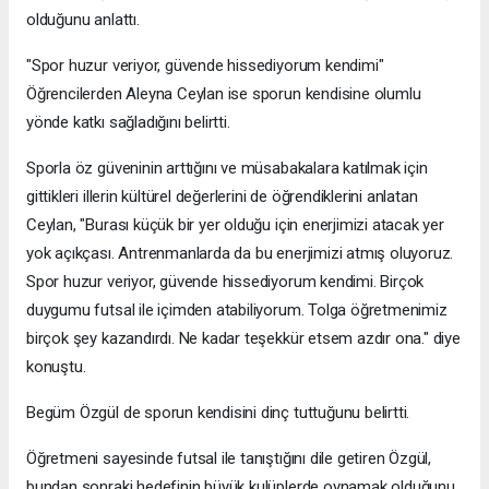
olduğunu anlattı.
"Spor huzur veriyor, güvende hissediyorum kendimi"
Öğrencilerden Aleyna Ceylan ise sporun kendisine olumlu
yönde katkı sağladığını belirtti.
Sporla öz güveninin arttığını ve müsabakalara katılmak için
gittikleri illerin kültürel değerlerini de öğrendiklerini anlatan
Ceylan, "Burası küçük bir yer olduğu için enerjimizi atacak yer
yok açıkçası. Antrenmanlarda da bu enerjimizi atmış oluyoruz.
Spor huzur veriyor, güvende hissediyorum kendimi. Birçok
duygumu futsal ile içimden atabiliyorum. Tolga öğretmenimiz
birçok şey kazandırdı. Ne kadar teşekkür etsem azdır ona." diye
konuştu.
Begüm Özgül de sporun kendisini dinç tuttuğunu belirtti.
Öğretmeni sayesinde futsal ile tanıştığını dile getiren Özgül,
bundan sonraki hedefinin büyük kulüplerde oynamak olduğunu