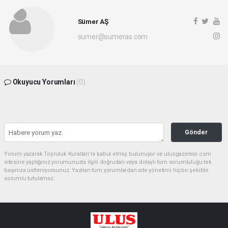
Sümer AŞ
sumer@sumeras.com
Okuyucu Yorumları
(0)
Gönder
Yorum yazarak Topluluk Kuralları’nı kabul etmiş bulunuyor ve ulusgazetesi.com
sitesine yaptığınız yorumunuzla ilgili doğrudan veya dolaylı tüm sorumluluğu tek
başınıza üstleniyorsunuz. Yazılan tüm yorumlardan site yönetimi hiçbir şekilde
sorumlu tutulamaz.