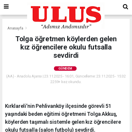
Anasayfa
Gündem
Tolga öğretmen köylerden gelen
kız öğrencilere okulu futsalla
sevdirdi
GÜNDEM
(AA) - Anadolu Ajansı | 23.11.2025 - 16:01, Güncelleme: 23.11.2025 - 15:32
2259+ kez okundu.
Kırklareli'nin Pehlivanköy ilçesinde görevli 51
yaşındaki beden eğitimi öğretmeni Tolga Akkuş,
köylerden taşımalı sistemle gelen kız öğrencilere
okulu futsalla (salon futbolu) sevdirdi.