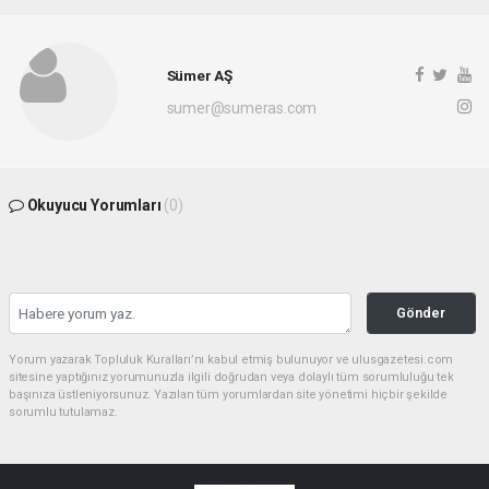
Sümer AŞ
sumer@sumeras.com
Okuyucu Yorumları
(0)
Gönder
Yorum yazarak Topluluk Kuralları’nı kabul etmiş bulunuyor ve ulusgazetesi.com
sitesine yaptığınız yorumunuzla ilgili doğrudan veya dolaylı tüm sorumluluğu tek
başınıza üstleniyorsunuz. Yazılan tüm yorumlardan site yönetimi hiçbir şekilde
sorumlu tutulamaz.