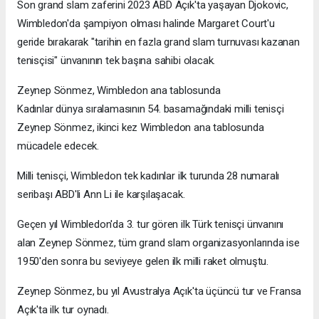
Son grand slam zaferini 2023 ABD Açık'ta yaşayan Djokovic,
Wimbledon'da şampiyon olması halinde Margaret Court'u
geride bırakarak "tarihin en fazla grand slam turnuvası kazanan
tenisçisi" ünvanının tek başına sahibi olacak.
Zeynep Sönmez, Wimbledon ana tablosunda
Kadınlar dünya sıralamasının 54. basamağındaki milli tenisçi
Zeynep Sönmez, ikinci kez Wimbledon ana tablosunda
mücadele edecek.
Milli tenisçi, Wimbledon tek kadınlar ilk turunda 28 numaralı
seribaşı ABD'li Ann Li ile karşılaşacak.
Geçen yıl Wimbledon'da 3. tur gören ilk Türk tenisçi ünvanını
alan Zeynep Sönmez, tüm grand slam organizasyonlarında ise
1950'den sonra bu seviyeye gelen ilk milli raket olmuştu.
Zeynep Sönmez, bu yıl Avustralya Açık'ta üçüncü tur ve Fransa
Açık'ta ilk tur oynadı.