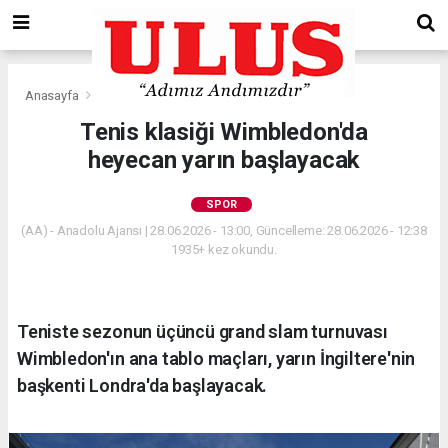
Anasayfa
Spor
Tenis klasiği Wimbledon'da
heyecan yarın başlayacak
SPOR
(AA) - Anadolu Ajansı | 28.06.2026 - 13:00, Güncelleme: 28.06.2026 - 12:38
1935+ kez okundu.
Teniste sezonun üçüncü grand slam turnuvası
Wimbledon'ın ana tablo maçları, yarın İngiltere'nin
başkenti Londra'da başlayacak.