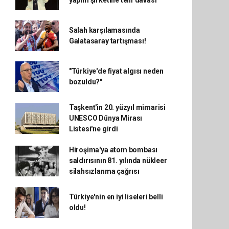
yapım şirketine telif davası
Salah karşılamasında
Galatasaray tartışması!
"Türkiye'de fiyat algısı neden
bozuldu?"
Taşkent'in 20. yüzyıl mimarisi
UNESCO Dünya Mirası
Listesi'ne girdi
Hiroşima'ya atom bombası
saldırısının 81. yılında nükleer
silahsızlanma çağrısı
Türkiye'nin en iyi liseleri belli
oldu!