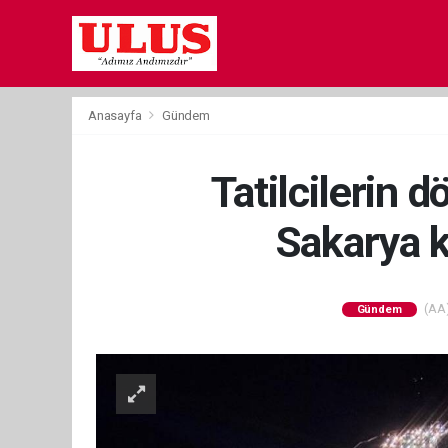
Anasayfa
Gündem
Tatilcilerin
Sakarya k
(AA)
Gündem