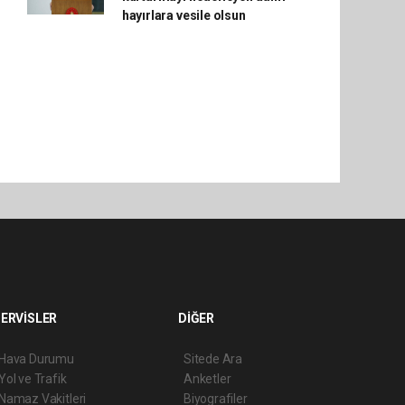
hayırlara vesile olsun
ERVİSLER
DİĞER
Hava Durumu
Sitede Ara
Yol ve Trafik
Anketler
Namaz Vakitleri
Biyografiler