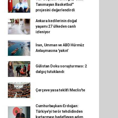
Tanımayan Basketbol"
projesini değerlendirdi
Ankara kedilerinin doğal
yaşamı 27 ülkeden canlı
izleniyor
İran, Umman ve ABD Hürmüz
Anlaşmasına 'yakın'
Gülistan Doku soruşturması: 2
dalgıç tutuklandı
Çerçeve yasa teklifi Meclis'te
Cumhurbaşkanı Erdoğan:
Türkiye'yi terör tehdidinden
kurtarmayı hedefleyen adım