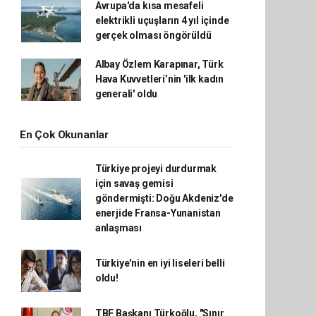
Avrupa'da kısa mesafeli
elektrikli uçuşların 4 yıl içinde
gerçek olması öngörüldü
Albay Özlem Karapınar, Türk
Hava Kuvvetleri’nin 'ilk kadın
generali' oldu
En Çok Okunanlar
Türkiye projeyi durdurmak
için savaş gemisi
göndermişti: Doğu Akdeniz'de
enerjide Fransa-Yunanistan
anlaşması
Türkiye'nin en iyi liseleri belli
oldu!
TBF Başkanı Türkoğlu, "Sınır