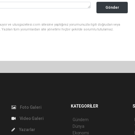
Gönder
nuyor ve ulusgazetesi.com sitesine yaptığınız yorumunuzla ilgili doğrudan veya
. Yazılan tüm yorumlardan site yönetimi hiçbir şekilde sorumlu tutulamaz.
KATEGORİLER
S
Foto Galeri
Video Galeri
Gündem
Dünya
Yazarlar
Ekonomi