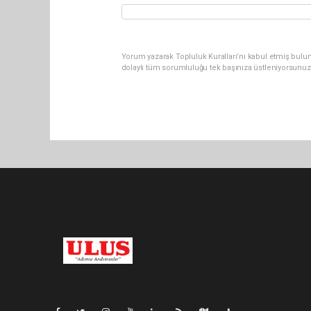
Yorum yazarak Topluluk Kuralları’nı kabul etmiş bulu
dolaylı tüm sorumluluğu tek başınıza üstleniyorsunuz
Pro-0.043