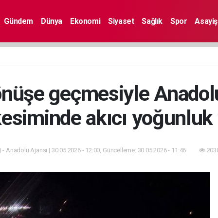
Gündem
Dünya
Ekonomi
Siyaset
Sağlık
Spor
Asayiş
 dönüşe geçmesiyle Anadol
esiminde akıcı yoğunluk
 - Anadolu Ajansı | 30.05.2026 - 12:00, Güncelleme: 30.05.2026 - 11:46
2030