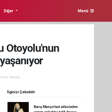
Diğer
Menü
u Otoyolu'nun
 yaşanıyor
+ kez okundu.
İlginizi Çekebilir
Barış Manço'nun ailesinden