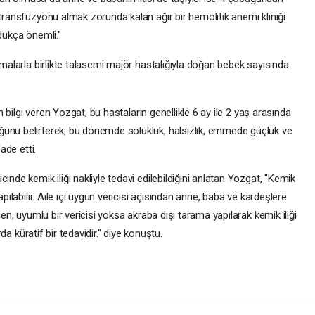
 transfüzyonu almak zorunda kalan ağır bir hemolitik anemi kliniği
ldukça önemli."
amalarla birlikte talasemi majör hastalığıyla doğan bebek sayısında
in bilgi veren Yozgat, bu hastaların genellikle 6 ay ile 2 yaş arasında
ğunu belirterek, bu dönemde solukluk, halsizlik, emmede güçlük ve
ade etti.
inde kemik iliği nakliyle tedavi edilebildiğini anlatan Yozgat, "Kemik
apılabilir. Aile içi uygun vericisi açısından anne, baba ve kardeşlere
den, uyumlu bir vericisi yoksa akraba dışı tarama yapılarak kemik iliği
rda küratif bir tedavidir." diye konuştu.