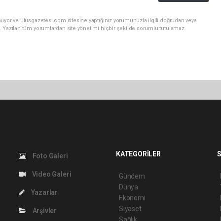
nuyor ve ulusgazetesi.com sitesine yaptığınız yorumunuzla ilgili doğrudan veya
. Yazılan tüm yorumlardan site yönetimi hiçbir şekilde sorumlu tutulamaz.
KATEGORİLER
S
Foto Galeri
Video Galeri
Gündem
Dünya
Yazarlar
Ekonomi
Siyaset
Arşivler
Sağlık