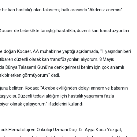
 bir kan hastalığı olan talasemi, halk arasında "Akdeniz anemisi"
Kocaer de bebeklikte tanıştığı hastalıkla, düzenli kan transfüzyonları
 doğan Kocaer, AA muhabirine yaptığı açıklamada, "1 yaşından beri
tibaren düzenli olarak kan transfüzyonları alıyorum. 8 Mayıs
Dünya Talasemi Günü'ne denk gelmesi benim için çok anlamlı.
ek bir etken görmüyorum." dedi.
duğunu belirten Kocaer, "Akraba evliliğinden dolayı annem ve babamın
aşıyıcısı. Düzenli tedavi aldığım için hastalık yaşamımı fazla
er olarak çalışıyorum." ifadelerini kullandı.
ocuk Hematoloji ve Onkoloji Uzmanı Doç. Dr. Ayça Koca Yozgat,