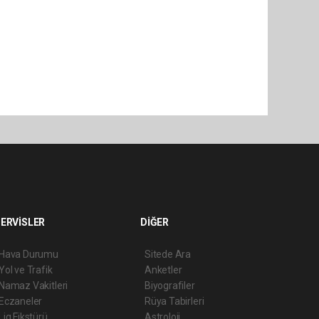
ERVİSLER
DİĞER
Hava Durumu
Sitede Ara
Yol ve Trafik
Anketler
Namaz Vakitleri
Biyografiler
Eczaneler
Rüya Tabirleri
Lig Fikstürü
Astroloji