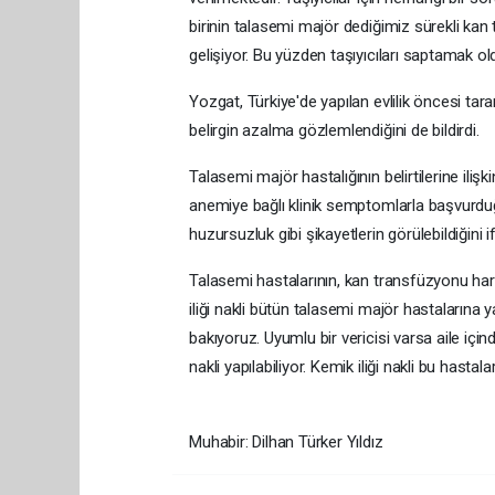
birinin talasemi majör dediğimiz sürekli kan
gelişiyor. Bu yüzden taşıyıcıları saptamak o
Yozgat, Türkiye'de yapılan evlilik öncesi tar
belirgin azalma gözlemlendiğini de bildirdi.
Talasemi majör hastalığının belirtilerine ilişk
anemiye bağlı klinik semptomlarla başvurdu
huzursuzluk gibi şikayetlerin görülebildiğini if
Talasemi hastalarının, kan transfüzyonu haric
iliği nakli bütün talasemi majör hastalarına y
bakıyoruz. Uyumlu bir vericisi varsa aile için
nakli yapılabiliyor. Kemik iliği nakli bu hastala
Muhabir: Dilhan Türker Yıldız