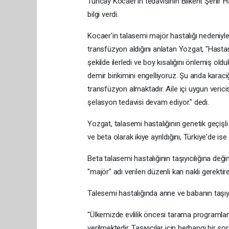
Tuncay Kocaer'in tedavisinin Bilkent Şehir 
bilgi verdi.
Kocaer'in talasemi majör hastalığı nedeniyle 1
transfüzyon aldığını anlatan Yozgat, "Hastam
şekilde ilerledi ve boy kısalığını önlemiş old
demir birikimini engelliyoruz. Şu anda karac
transfüzyon almaktadır. Aile içi uygun vericis
şelasyon tedavisi devam ediyor." dedi.
Yozgat, talasemi hastalığının genetik geçişli 
ve beta olarak ikiye ayrıldığını, Türkiye'de i
Beta talasemi hastalığının taşıyıcılığına değin
"majör" adı verilen düzenli kan nakli gerektire
Talesemi hastalığında anne ve babanın taşıy
"Ülkemizde evlilik öncesi tarama programlar
verilmektedir. Taşıyıcılar için herhangi bir 