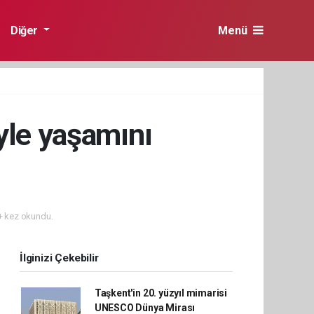
Diğer
Menü
yle yaşamını
 kez okundu.
İlginizi Çekebilir
Taşkent'in 20. yüzyıl mimarisi
UNESCO Dünya Mirası