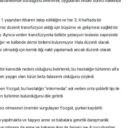
Hastanesinde sürdüğünü belirterek, uygulanan tedavi süreci hakkında
 yaşından itibaren takip edildiğini ve her 3, 4 haftada bir
ız düzenli transfüzyon aldığı için büyüme ve gelişmesi sağlıklı bir
uk. Ayrıca verilen transfüzyonla birlikte şelasyon tedavisi sayesinde
iğer ve kalbinde demir birikimi bulunmuyor. Hala düzenli olarak
i olmadığı için kemik iliği nakli yapılamadı ancak düzenli olarak
bir kansızlık nedeni olduğunu belirterek, bu hastalığın türlerinin alfa
se en yaygın olan türün beta talasemi olduğunu söyledi.
en Yozgat, bu hastalığın "intermedia" adı verilen orta şiddetli tipi ile
n türlerinin bulunduğunu dile getirdi.
ıcı olmasının önemini vurgulayan Yozgat, şunları kaydetti:
ı yapılmakta ve taşıyıcı anne ve babalara genetik danışmanlık
sorun olmasa da anne ve babanın ikisi de taşıyıcı ise 4 çocuğundan