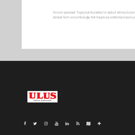
Yorum yazarak Topluluk Kuralları’nı kabul etmiş bulu
dolaylı tüm sorumluluğu tek başınıza üstleniyorsunuz
Pro-0.051