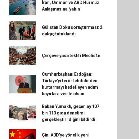
İran, Umman ve ABD Hürmüz
Anlaşmasına 'yakın'
Gülistan Doku soruşturması: 2
dalgıç tutuklandı
Çerçeve yasa teklifi Meclis'te
Cumhurbaşkanı Erdoğan:
Türkiye'yi terör tehdidinden
kurtarmayı hedefleyen adım
hayırlara vesile olsun
Bakan Yumaklı, geçen ay 107
bin 113 gıda denetimi
gerçekleştirildiğini bildirdi
Çin, ABD'ye yönelik yeni