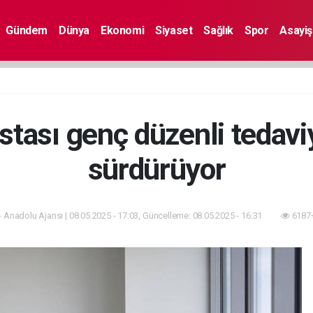
Gündem
Dünya
Ekonomi
Siyaset
Sağlık
Spor
Asayiş
stası genç düzenli tedavi
sürdürüyor
 Anadolu Ajansı | 08.05.2025 - 17:03, Güncelleme: 08.05.2025 - 16:31
6187+