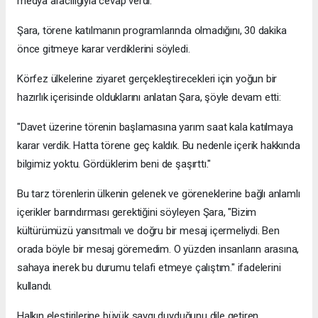
medya aracılığıyla cevap verdi.
Şara, törene katılmanın programlarında olmadığını, 30 dakika
önce gitmeye karar verdiklerini söyledi.
Körfez ülkelerine ziyaret gerçekleştirecekleri için yoğun bir
hazırlık içerisinde olduklarını anlatan Şara, şöyle devam etti:
"Davet üzerine törenin başlamasına yarım saat kala katılmaya
karar verdik. Hatta törene geç kaldık. Bu nedenle içerik hakkında
bilgimiz yoktu. Gördüklerim beni de şaşırttı."
Bu tarz törenlerin ülkenin gelenek ve göreneklerine bağlı anlamlı
içerikler barındırması gerektiğini söyleyen Şara, "Bizim
kültürümüzü yansıtmalı ve doğru bir mesaj içermeliydi. Ben
orada böyle bir mesaj göremedim. O yüzden insanların arasına,
sahaya inerek bu durumu telafi etmeye çalıştım." ifadelerini
kullandı.
Halkın eleştirilerine büyük saygı duyduğunu dile getiren