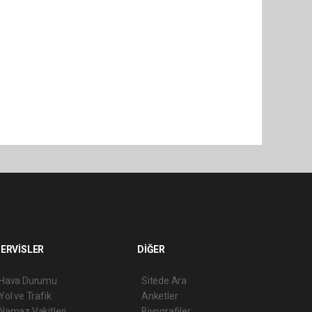
ERVİSLER
DİĞER
Hava Durumu
Sitede Ara
Yol ve Trafik
Anketler
Namaz Vakitleri
Biyografiler