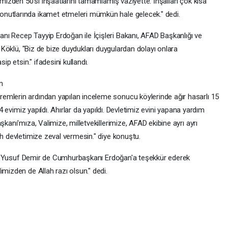
imizden 50'si inşaatlarını tamamlamış vaziyette. İnşallah çok kısa
nutlarında ikamet etmeleri mümkün hale gelecek." dedi.
ı Recep Tayyip Erdoğan ile İçişleri Bakanı, AFAD Başkanlığı ve
n Köklü, "Biz de bize duydukları duygulardan dolayı onlara
ip etsin." ifadesini kullandı.
n
emlerin ardından yapılan inceleme sonucu köylerinde ağır hasarlı 15
14 evimiz yapıldı. Ahırlar da yapıldı. Devletimiz evini yapana yardım
şkanı'mıza, Valimize, milletvekillerimize, AFAD ekibine ayrı ayrı
ah devletimize zeval vermesin." diye konuştu.
pılan Yusuf Demir de Cumhurbaşkanı Erdoğan'a teşekkür ederek
imizden de Allah razı olsun." dedi.