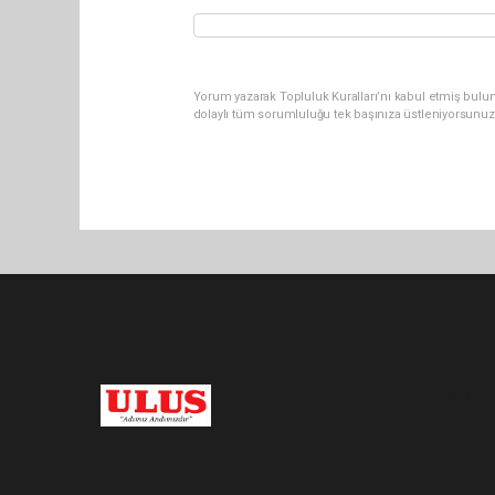
Yorum yazarak Topluluk Kuralları’nı kabul etmiş bulu
dolaylı tüm sorumluluğu tek başınıza üstleniyorsunuz
Pro-0.073