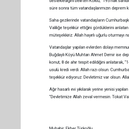
desteklediğini belirten Köklü, "195 hak sahib
süre sonra tüm vatandaşlarımızın deprem ko
Saha gezilerinde vatandaşların Cumhurbaşkan
Valiliğe teşekkür ettiğini gördüklerini anlata
müteşekkiriz. Allah hayırlı uğurlu oturmayı nas
Vatandaşlar yapılan evlerden dolayı memnu
Buğdaylı Köyü Muhtarı Ahmet Demir ise depr
konut, 8 de ahır tespit edildiğini anlatarak, "
usulü kredi verdi. Allah razı olsun. Cumhurba
teşekkür ediyoruz. Devletimiz var olsun. All
Ağır hasarlı evi yıkılarak yerine yenisi ya
"Devletimize Allah zeval vermesin. Tokat Val
Muhabir: Ekber Türkoğlu