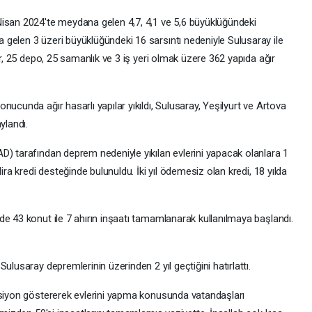
Nisan 2024'te meydana gelen 4,7, 4,1 ve 5,6 büyüklüğündeki
gelen 3 üzeri büyüklüğündeki 16 sarsıntı nedeniyle Sulusaray ile
ır, 25 depo, 25 samanlık ve 3 iş yeri olmak üzere 362 yapıda ağır
ucunda ağır hasarlı yapılar yıkıldı, Sulusaray, Yeşilyurt ve Artova
ylandı.
D) tarafından deprem nedeniyle yıkılan evlerini yapacak olanlara 1
ira kredi desteğinde bulunuldu. İki yıl ödemesiz olan kredi, 18 yılda
e 43 konut ile 7 ahırın inşaatı tamamlanarak kullanılmaya başlandı.
ulusaray depremlerinin üzerinden 2 yıl geçtiğini hatırlattı.
ksiyon göstererek evlerini yapma konusunda vatandaşları