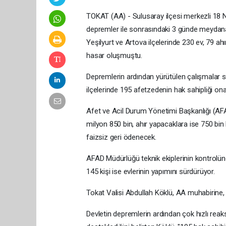
TOKAT (AA) - Sulusaray ilçesi merkezli 18 
depremler ile sonrasındaki 3 günde meydana 
Yeşilyurt ve Artova ilçelerinde 230 ev, 79 ah
hasar oluşmuştu.
Depremlerin ardından yürütülen çalışmalar son
ilçelerinde 195 afetzedenin hak sahipliği ona
Afet ve Acil Durum Yönetimi Başkanlığı (AFA
milyon 850 bin, ahır yapacaklara ise 750 bin l
faizsiz geri ödenecek.
AFAD Müdürlüğü teknik ekiplerinin kontrolünd
145 kişi ise evlerinin yapımını sürdürüyor.
Tokat Valisi Abdullah Köklü, AA muhabirine, S
Devletin depremlerin ardından çok hızlı rea