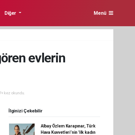
Diğer
Menü
ören evlerin
+ kez okundu.
İlginizi Çekebilir
Albay Özlem Karapınar, Türk
Hava Kuvvetleri’nin 'ilk kadın