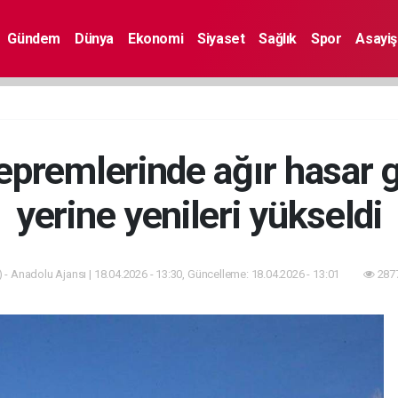
Gündem
Dünya
Ekonomi
Siyaset
Sağlık
Spor
Asayiş
epremlerinde ağır hasar g
yerine yenileri yükseldi
 - Anadolu Ajansı | 18.04.2026 - 13:30, Güncelleme: 18.04.2026 - 13:01
2877