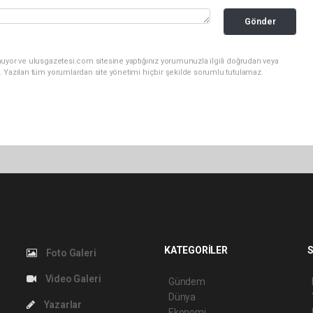
Gönder
nuyor ve ulusgazetesi.com sitesine yaptığınız yorumunuzla ilgili doğrudan veya
. Yazılan tüm yorumlardan site yönetimi hiçbir şekilde sorumlu tutulamaz.
KATEGORİLER
S
Foto Galeri
Video Galeri
Gündem
Dünya
Yazarlar
Ekonomi