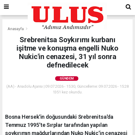
Anasayfa
Gündem
Srebrenitsa Soykırımı kurbanı
işitme ve konuşma engelli Nuko
Nukic'in cenazesi, 31 yıl sonra
defnedilecek
GÜNDEM
(AA) - Anadolu Ajansı | 09.07.2026 - 15:30, Güncelleme: 09.07.2026 - 15:28
1351 kez okundu.
Bosna Hersek'in doğusundaki Srebrenitsa'da
Temmuz 1995'te Sırplar tarafından yapılan
soykırımın mağdurlarından Nuko Nukic'in cenazesi