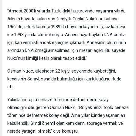
"Annesi, 2000'li yıllarda Tuzla'daki huzurevinde yaşamını yitirdi.
Ailenin hayatta kalan son ferdiydi. Çünkü Nuko'nun babası
1962'de, erkek kardeşi 1989'da hayatını kaybetmiş, kız kardeşi
ise 1993 yılında öldürülmüştü. Annesi hayattayken DNA analizi
için kan vermişti ancak eşleşme çıkmadı. Annesinin ölümünün
ardından DNA örneği alınabilmesi için mezarı açıldı. Bu sayede
Nuko'nun kimliği kesin olarak tespit edildi."
Osman Nukic, ailesinden 22 kişiyi soykırımda kaybettiğini,
kendisinin Saraybosna'da bulunduğu için kurtulduğunu ifade
etti.
Yakınlarını toplu cenaze töreninde defnetmenin kolay
olmadığını dile getiren Osman Nukic, "Bir yakınınızı toplu cenaze
töreninde defnetmek kolay değil. Ama yıllar içinde yaşananları
kabullendik. Şimdi önemli olan kemiklerini toprağa vermek ve
nerede yattığını bilmek." diye konuştu.