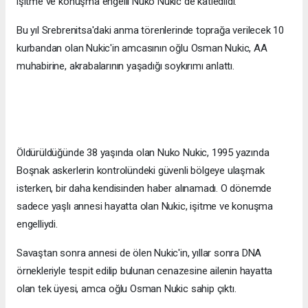
işitme ve konuşma engelli Nuko Nukic de katledildi.
Bu yıl Srebrenitsa'daki anma törenlerinde toprağa verilecek 10
kurbandan olan Nukic'in amcasının oğlu Osman Nukic, AA
muhabirine, akrabalarının yaşadığı soykırımı anlattı.
Öldürüldüğünde 38 yaşında olan Nuko Nukic, 1995 yazında
Boşnak askerlerin kontrolündeki güvenli bölgeye ulaşmak
isterken, bir daha kendisinden haber alınamadı. O dönemde
sadece yaşlı annesi hayatta olan Nukic, işitme ve konuşma
engelliydi.
Savaştan sonra annesi de ölen Nukic'in, yıllar sonra DNA
örnekleriyle tespit edilip bulunan cenazesine ailenin hayatta
olan tek üyesi, amca oğlu Osman Nukic sahip çıktı.