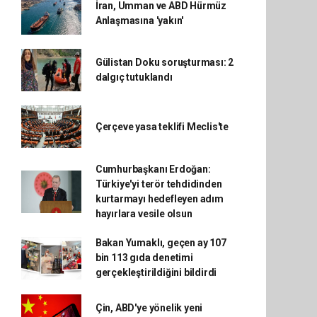
İran, Umman ve ABD Hürmüz
Anlaşmasına 'yakın'
Gülistan Doku soruşturması: 2
dalgıç tutuklandı
Çerçeve yasa teklifi Meclis'te
Cumhurbaşkanı Erdoğan:
Türkiye'yi terör tehdidinden
kurtarmayı hedefleyen adım
hayırlara vesile olsun
Bakan Yumaklı, geçen ay 107
bin 113 gıda denetimi
gerçekleştirildiğini bildirdi
Çin, ABD'ye yönelik yeni