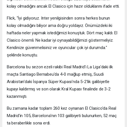
kolay olmadığını ancak El Clasico için hazır olduklarını ifade etti.
Flick, "İyi gidiyoruz. Inter yenilgisinden sonra herkes bunun
kolay olmadığını biliyor ama doğru yoldayız. Önümüzdeki iki
haftada neler yapmak istediğimizi konuştuk. Dört maç kaldı. El
Clasico önemli. Ne kadar iyi oynayabildiğimizi göstermeliyiz.
Kendinize güvenmelisiniz ve oyuncular çok iyi durumda."
şeklinde konuştu.
Barcelona bu sezon ezeli rakibi Real Madrid'i La Liga'daki ilk
maçta Santiago Bernabeu'da 4-0 mağlup etmiş, Suudi
Arabistan'daki İspanya Süper Kupası'nda 5-2'lik galibiyetle
kupayı kaldırmış ve son olarak Kral Kupası finalinde de 3-2
kazanmıştı.
Bu zamana kadar toplam 260 kez oynanan El Clasico'da Real
Madrid'in 105, Barcelona'nın 103 galibiyeti bulunurken, 52 maç
ta beraberlikle sona erdi.