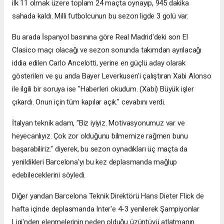
ilk 11 olmak üzere toplam 24 maçta oynayıp, 945 dakika
sahada kaldı. Milli futbolcunun bu sezon ligde 3 golü var.
Bu arada İspanyol basınına göre Real Madrid'deki son El
Clasico maçı olacağı ve sezon sonunda takımdan ayrılacağı
iddia edilen Carlo Ancelotti, yerine en güçlü aday olarak
gösterilen ve şu anda Bayer Leverkusen'i çalıştıran Xabi Alonso
ile ilgili bir soruya ise "Haberleri okudum. (Xabi) Büyük işler
çıkardı. Onun için tüm kapılar açık." cevabını verdi.
İtalyan teknik adam, "Biz iyiyiz. Motivasyonumuz var ve
heyecanlıyız. Çok zor olduğunu bilmemize rağmen bunu
başarabiliriz." diyerek, bu sezon oynadıkları üç maçta da
yenildikleri Barcelona'yı bu kez deplasmanda mağlup
edebileceklerini söyledi.
Diğer yandan Barcelona Teknik Direktörü Hans Dieter Flick de
hafta içinde deplasmanda Inter'e 4-3 yenilerek Şampiyonlar
Ligi'nden elenmelerinin neden olduğu üzüntüyü atlatmanın