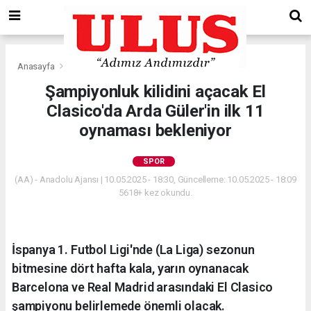
Anasayfa
Spor
Şampiyonluk kilidini açacak El
Clasico'da Arda Güler'in ilk 11
oynaması bekleniyor
SPOR
(AA) - Anadolu Ajansı | 10.05.2025 - 18:30, Güncelleme: 10.05.2025 - 18:09
5618+ kez okundu.
İspanya 1. Futbol Ligi'nde (La Liga) sezonun
bitmesine dört hafta kala, yarın oynanacak
Barcelona ve Real Madrid arasındaki El Clasico
şampiyonu belirlemede önemli olacak.