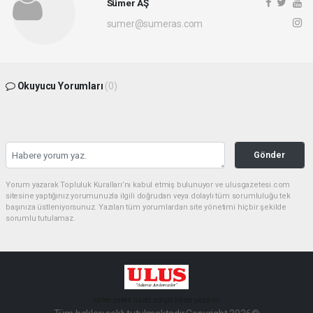
Sümer AŞ
sumer@sumeras.com
Okuyucu Yorumları
(0)
Gönder
Yorum yazarak Topluluk Kuralları’nı kabul etmiş bulunuyor ve ulusgazetesi.com
sitesine yaptığınız yorumunuzla ilgili doğrudan veya dolaylı tüm sorumluluğu tek
başınıza üstleniyorsunuz. Yazılan tüm yorumlardan site yönetimi hiçbir şekilde
sorumlu tutulamaz.
haber paketi
haber scripti
haber yazılımı