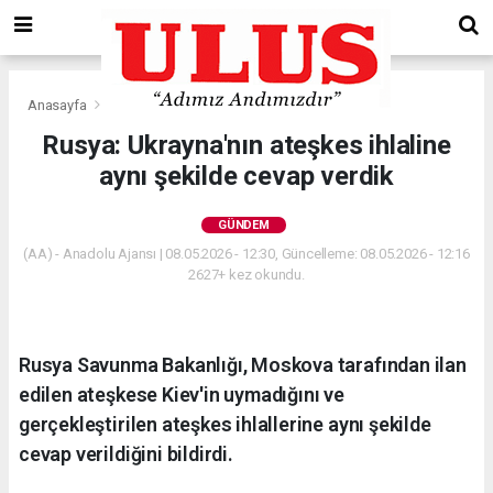
Anasayfa
Gündem
Rusya: Ukrayna'nın ateşkes ihlaline
aynı şekilde cevap verdik
GÜNDEM
(AA) - Anadolu Ajansı | 08.05.2026 - 12:30, Güncelleme: 08.05.2026 - 12:16
2627+ kez okundu.
Rusya Savunma Bakanlığı, Moskova tarafından ilan
edilen ateşkese Kiev'in uymadığını ve
gerçekleştirilen ateşkes ihlallerine aynı şekilde
cevap verildiğini bildirdi.