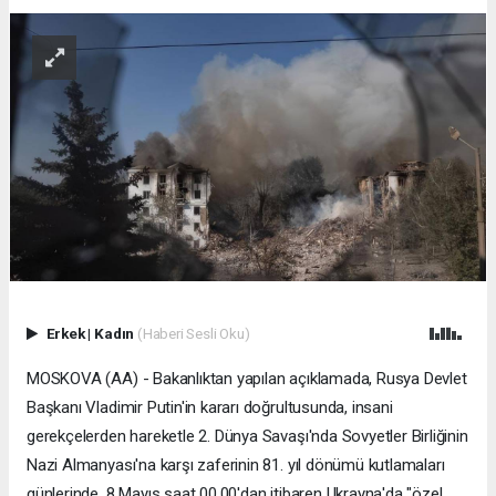
Erkek
|
Kadın
(Haberi Sesli Oku)
MOSKOVA (AA) - Bakanlıktan yapılan açıklamada, Rusya Devlet
Başkanı Vladimir Putin'in kararı doğrultusunda, insani
gerekçelerden hareketle 2. Dünya Savaşı'nda Sovyetler Birliğinin
Nazi Almanyası'na karşı zaferinin 81. yıl dönümü kutlamaları
günlerinde, 8 Mayıs saat 00.00'dan itibaren Ukrayna'da "özel