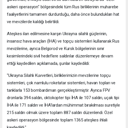
askeri operasyon" bölgesindeki tüm Rus birliklerinin muharebe
faaliyetlerini tamamen durdurduğu, daha önce bulundukları hat
ve mevzilerde kaldığı belirtildi.
Ateşkes ilan edilmesine karşın Ukrayna silahlı güçlerinin,
insansız hava araçları (İHA) ve topçu sistemleri kullanarak Rus
mevzilerine, ayrıca Belgorod ve Kursk bölgelerinin sınır
kesimlerindeki sivil hedeflere saldırılar düzenlemeye devam
ettiği kaydedilen açıklamada, şunlar kaydedildi:
"Ukrayna Silahlı Kuvvetleri, birliklerimizin mevzilerine topçu
sistemleri, çok namlulu roketatar sistemleri, havan topları ve
tanklarla 153 bombardıman gerçekleştirmiştir. Ayrıca FPV
dronlarla 394 saldırı, oktokopter tipi İHA ile 107 saldırı, uçak tipi
İHA ile 171 saldırı ve İHA'lardan mühimmat bırakılması suretiyle
215 saldırı olmak üzere toplam 887 saldırı düzenlendi. Özel
askeri operasyon bölgesinde toplam 1365 ateşkes ihlali
kaydedildi."