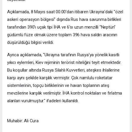
Açıklamada, 8 Mayıs saat 00.00'dan itibaren Ukrayna'daki "özel
askeri operasyon bölgesi" dışında Rus hava savunma birlikleri
tarafından 390'ı uçak tipi İHA ve 6'sı uzun menzilli "Neptün"
güdümlü füze olmak üzere toplam 396 hava saldırı aracının
düşürüldüğü bilgisi verildi.
Ayrıca açıklamada, "Ukrayna tarafının Rusya'ya yönelik kasıtlı
yıkıcı eylemleri, Kiev rejiminin terörist niteliğini teyit etmektedir.
Bu koşullar altında Rusya Silahlı Kuvvetleri, ateşkes ihlallerine
karşı aynı şekilde karşılık vermiştir. Çok namlulu roketatar
sistemlerinin, topçu birliklerinin ve havan toplarının ateş
mevzilerine karşılık verilmiştir. İHA kontrol noktaları ve fırlatma
alanları vurulmuştur." ifadeleri kullanıldı.
Muhabir: Ali Cura