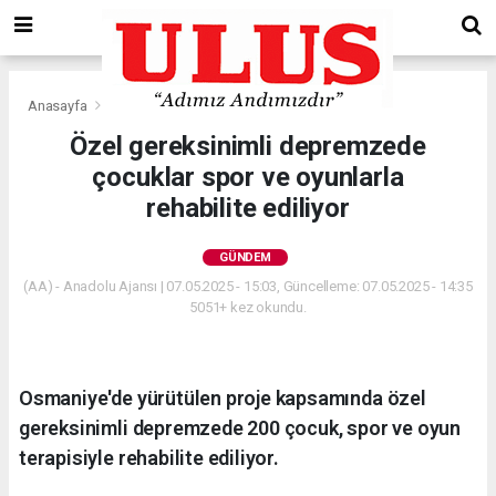
Anasayfa
Gündem
Özel gereksinimli depremzede
çocuklar spor ve oyunlarla
rehabilite ediliyor
GÜNDEM
(AA) - Anadolu Ajansı | 07.05.2025 - 15:03, Güncelleme: 07.05.2025 - 14:35
5051+ kez okundu.
Osmaniye'de yürütülen proje kapsamında özel
gereksinimli depremzede 200 çocuk, spor ve oyun
terapisiyle rehabilite ediliyor.