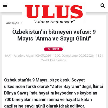
Anasayfa
Gündem
Özbekistan’ın bitmeyen vefası: 9
Mayıs "Anma ve Saygı Günü"
GÜNDEM
(AA) - Anadolu Ajansı | 09.05.2026 - 12:00, Güncelleme: 09.05.2026 - 11:51
2470+ kez okundu.
Özbekistan’da 9 Mayıs, birçok eski Sovyet
ülkesinden farklı olarak "Zafer Bayramı" değil, İkinci
Dünya Savaşı’nda hayatını kaybeden ve kaybolan
700 bine yakın insanını anma ve hayatta kalan
gazilerine saygı günü olarak idrak ediliyor.