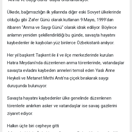
Ülkede, bağımsızlığın ilk yıllarında diğer eski Sovyet ülkelerinde
olduğu gibi Zafer Günü olarak kutlanan 9 Mayıs, 1999’dan
itibaren "Anma ve Saygı Günü" olarak idrak ediliyor. Böylece
anlamın yeniden şekillendirildiği bu günde, savaşta hayatını
kaybedenler ile kaybolan yüz binlerce Özbekistanlı anılıyor.
Her yıl başkent Taşkent ile il ve ilçe merkezlerinde kurulan
Hatıra Meydanı'nda düzenlenen anma törenlerinde, vatandaşlar
savaşta evladını kaybeden anneleri temsil eden Yaslı Anne
Heykeli ve Metanet Methi Anıtı'na çiçek bırakarak saygı
duruşunda bulunuyor.
Savaşta hayatını kaybedenler ülke genelinde düzenlenen
törenlerle anılırken asker ve vatandaşlar ise savaş gazilerini
ziyaret ediyor.
Halkın üçte biri cepheye gitti