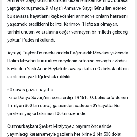
Anma ve Saygı Günü etkinlikleri düzenlenirken Kerimov, burada
yaptığı konuşmada, 9 Mayıs'ı Anma ve Saygı Günü ilan ederek
bu savaşta hayatlarını kaybedenleri anmak ve onların hatırasını
yaşatmak istediklerini belirtti. Kerimov, "Hafızası olmayan,
tarihini unutan ve atalarına değer vermeyen bir milletin geleceği
yoktur." ifadesini kullandı.
Aynı yıl, Taşkent'in merkezindeki Bağımsızlık Meydanı yakınında
Hatıra Meydanı kurulurken meydanın ortasına savaşta evladını
kaybeden Yaslı Anne Heykeli ile savaşa katılan Özbekistanlıların
isimlerinin yazıldığı levhalar dikildi.
60 savaş gazisi hayatta
İkinci Dünya Savaşı'nın sona erdiği 1945'te Özbekistan'a dönen
1 milyon 300 bin savaş gazisinden sadece 60'ı hayatta. Bu
gazilerin yaş ortalaması 100'ün üzerinde.
Cumhurbaşkanı Şevket Mirziyoyev, bayram öncesinde
yayımladığı kararnameyle gazilerin her birine 2 bin 500 dolar