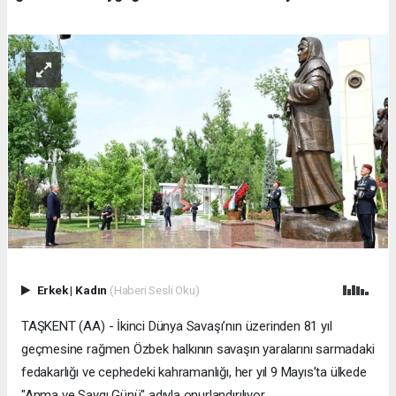
Erkek
|
Kadın
(Haberi Sesli Oku)
TAŞKENT (AA) - İkinci Dünya Savaşı’nın üzerinden 81 yıl
geçmesine rağmen Özbek halkının savaşın yaralarını sarmadaki
fedakarlığı ve cephedeki kahramanlığı, her yıl 9 Mayıs’ta ülkede
"Anma ve Saygı Günü" adıyla onurlandırılıyor.