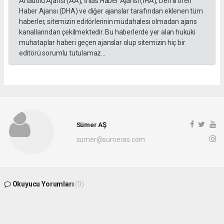
Anadolu Ajansı (AA), İhlas Haber Ajansı (İHA), Demirören
Haber Ajansı (DHA) ve diğer ajanslar tarafından eklenen tüm
haberler, sitemizin editörlerinin müdahalesi olmadan ajans
kanallarından çekilmektedir. Bu haberlerde yer alan hukuki
muhataplar haberi geçen ajanslar olup sitemizin hiç bir
editörü sorumlu tutulamaz...
Sümer AŞ
sumer@sumeras.com
Okuyucu Yorumları
(0)