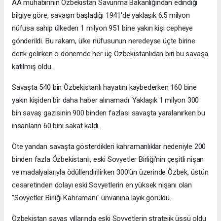
AA muhabirinin Özbekistan Savunma Bakanlığından edindiği
bilgiye göre, savaşın başladığı 1941'de yaklaşık 6,5 milyon
nüfusa sahip ülkeden 1 milyon 951 bine yakın kişi cepheye
gönderildi. Bu rakam, ülke nüfusunun neredeyse üçte birine
denk gelirken o dönemde her üç Özbekistanlıdan biri bu savaşa
katılmış oldu.
Savaşta 540 bin Özbekistanlı hayatını kaybederken 160 bine
yakın kişiden bir daha haber alınamadı. Yaklaşık 1 milyon 300
bin savaş gazisinin 900 binden fazlası savaşta yaralanırken bu
insanların 60 bini sakat kaldı.
Öte yandan savaşta gösterdikleri kahramanlıklar nedeniyle 200
binden fazla Özbekistanlı, eski Sovyetler Birliği'nin çeşitli nişan
ve madalyalarıyla ödüllendirilirken 300'ün üzerinde Özbek, üstün
cesaretinden dolayı eski Sovyetlerin en yüksek nişanı olan
"Sovyetler Birliği Kahramanı" ünvanına layık görüldü.
Özbekistan savaş yıllarında eski Sovyetlerin stratejik üssü oldu