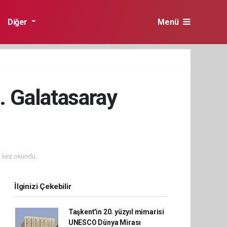
Diğer
Menü
. Galatasaray
 kez okundu.
İlginizi Çekebilir
Taşkent'in 20. yüzyıl mimarisi
UNESCO Dünya Mirası