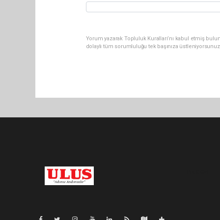
Yorum yazarak Topluluk Kuralları’nı kabul etmiş bulu
dolaylı tüm sorumluluğu tek başınıza üstleniyorsunuz
Pro-0.054