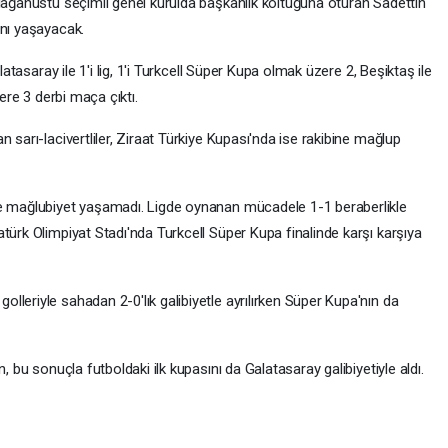
olağanüstü seçimli genel kurulda başkanlık koltuğuna oturan Sadettin
ını yaşayacak.
latasaray ile 1'i lig, 1'i Turkcell Süper Kupa olmak üzere 2, Beşiktaş ile
zere 3 derbi maça çıktı.
 sarı-lacivertliler, Ziraat Türkiye Kupası'nda ise rakibine mağlup
se mağlubiyet yaşamadı. Ligde oynanan mücadele 1-1 beraberlikle
türk Olimpiyat Stadı'nda Turkcell Süper Kupa finalinde karşı karşıya
leriyle sahadan 2-0'lık galibiyetle ayrılırken Süper Kupa'nın da
, bu sonuçla futboldaki ilk kupasını da Galatasaray galibiyetiyle aldı.