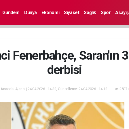
Gündem
Dünya
Ekonomi
Siyaset
Sağlık
Spor
Asayiş
nci Fenerbahçe, Saran'ın 3
derbisi
 Anadolu Ajansı | 24.04.2026 - 14:32, Güncelleme: 24.04.2026 - 14:12
2507+