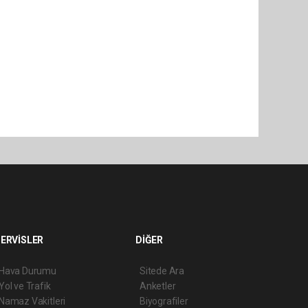
ERVİSLER
DİĞER
Hava Durumu
Sitede Ara
Yol ve Trafik
Anketler
Namaz Vakitleri
Biyografiler