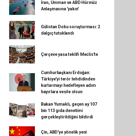
İran, Umman ve ABD Hürmüz
Anlaşmasına 'yakın'
Gülistan Doku soruşturması: 2
dalgıç tutuklandı
Çerçeve yasa teklifi Meclis'te
Cumhurbaşkanı Erdoğan:
Türkiye'yi terör tehdidinden
kurtarmayı hedefleyen adım
hayırlara vesile olsun
Bakan Yumaklı, geçen ay 107
bin 113 gıda denetimi
gerçekleştirildiğini bildirdi
Çin, ABD'ye yönelik yeni