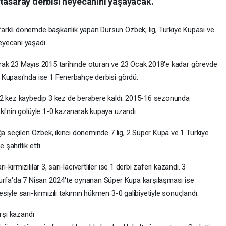
atasaray derbisi heyecanını yaşayacak.
rklı dönemde başkanlık yapan Dursun Özbek; lig, Türkiye Kupası ve
eyecanı yaşadı.
olarak 23 Mayıs 2015 tarihinde oturan ve 23 Ocak 2018'e kadar görevde
 Kupası'nda ise 1 Fenerbahçe derbisi gördü.
 2 kez kaybedip 3 kez de berabere kaldı. 2015-16 sezonunda
ki'nin golüyle 1-0 kazanarak kupaya uzandı.
ğa seçilen Özbek, ikinci döneminde 7 lig, 2 Süper Kupa ve 1 Türkiye
şahitlik etti.
ırmızılılar 3, sarı-lacivertliler ise 1 derbi zaferi kazandı. 3
ıurfa'da 7 Nisan 2024'te oynanan Süper Kupa karşılaşması ise
iyle sarı-kırmızılı takımın hükmen 3-0 galibiyetiyle sonuçlandı.
rşı kazandı