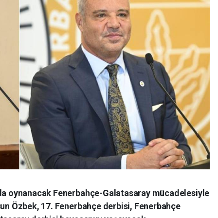
ında oynanacak Fenerbahçe-Galatasaray mücadelesiyle
rsun Özbek, 17. Fenerbahçe derbisi, Fenerbahçe