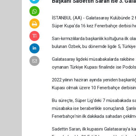
Başkanı Sadettin Saran ise 3. Gal
İSTANBUL (AA) - Galatasaray Kulübünde 2 fa
Süper Kupa'da 16 kez Fenerbahçe derbisi h
Sarı-kırmızılılarda başkanlık koltuğuna ilk 
bulunan Özbek, bu dönemde ligde 5, Türkiye
Galatasaray ligdeki müsabakalarda rakibine
oynanan Türkiye Kupası finalinde ise Podols
2022 yılının haziran ayında yeniden başkanlı
Kupası olmak üzere 10 Fenerbahçe derbisine 
Bu süreçte, Süper Lig'deki 7 müsabakada sarı-k
müsabaka ise beraberlikle sonuçlandı. Şanl
Fenerbahçe'nin ilk dakikada sahadan çekilmes
Sadettin Saran, ilk kupasını Galatasaray'a ka