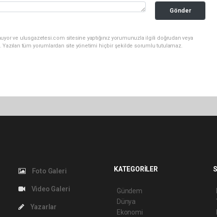
Gönder
nuyor ve ulusgazetesi.com sitesine yaptığınız yorumunuzla ilgili doğrudan veya
. Yazılan tüm yorumlardan site yönetimi hiçbir şekilde sorumlu tutulamaz.
KATEGORİLER
S
Foto Galeri
Video Galeri
Gündem
Dünya
Yazarlar
Ekonomi