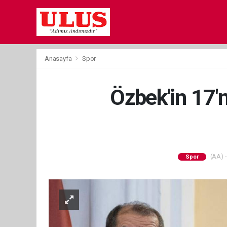
Anasayfa
Spor
Özbek'in 17'
(AA) -
Spor