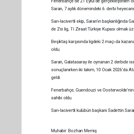
Fenerbahçe'de 21 Eylül'de gerçekleştirilen 
Saran, 7 aylık dönemindeki 6. derbi heyecan
Sarı-lacivertli ekip, Saran'ın başkanlığında Ga
de 2'si lig, 1'i Ziraat Türkiye Kupası olmak ü
Beşiktaş karşısında ligdeki 2 maçı da kazanan
oldu.
Saran, Galatasaray ile oynanan 2 derbide i
sonuçlanırken iki takım, 10 Ocak 2026'da Ata
geldi.
Fenerbahçe; Guendouzi ve Oosterwolde'nin gol
sahibi oldu.
Sarı-lacivertli kulübün başkanı Sadettin Saran
Muhabir: Bozhan Memiş