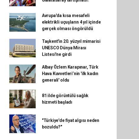
Galatasaray tartışması!
Avrupa'da kısa mesafeli
elektrikli uçuşların 4 yıl içinde
gerçek olması öngörüldü
Taşkent'in 20. yüzyıl mimarisi
UNESCO Dünya Mirası
Listesi'ne girdi
Albay Özlem Karapınar, Türk
Hava Kuvvetleri’nin 'ilk kadın
generali' oldu
81 ilde görüntülü sağlık
hizmeti başladı
"Türkiye'de fiyat algısı neden
bozuldu?"