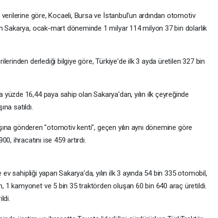
verilerine göre, Kocaeli, Bursa ve İstanbul'un ardından otomotiv
an Sakarya, ocak-mart döneminde 1 milyar 114 milyon 37 bin dolarlık
erinden derlediği bilgiye göre, Türkiye'de ilk 3 ayda üretilen 327 bin
yüzde 16,44 paya sahip olan Sakarya'dan, yılın ilk çeyreğinde
ına satıldı.
 dışına gönderen "otomotiv kenti", geçen yılın aynı dönemine göre
0, ihracatını ise 459 artırdı.
 ev sahipliği yapan Sakarya'da, yılın ilk 3 ayında 54 bin 335 otomobil,
1 kamyonet ve 5 bin 35 traktörden oluşan 60 bin 640 araç üretildi.
ldi.