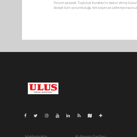
Yorum yazarak Topluluk Kuralları’nı kabul etmiş bulu
dolaylı tüm sorumluluğu tek başınıza üstleniyorsunuz
Pro-0.070
Hakkımızda
Kullanım Şartları