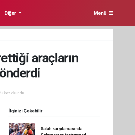
Diğer
Menü
ettiği araçların
gönderdi
+ kez okundu.
İlginizi Çekebilir
Salah karşılamasında