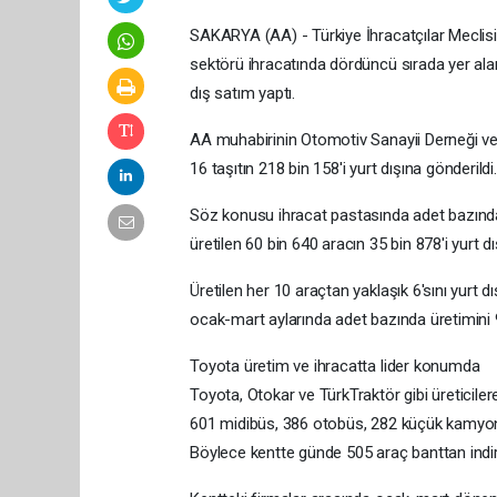
SAKARYA (AA) - Türkiye İhracatçılar Meclisi 
sektörü ihracatında dördüncü sırada yer al
dış satım yaptı.
AA muhabirinin Otomotiv Sanayii Derneği veril
16 taşıtın 218 bin 158'i yurt dışına gönderildi.
Söz konusu ihracat pastasında adet bazında 
üretilen 60 bin 640 aracın 35 bin 878'i yurt dış
Üretilen her 10 araçtan yaklaşık 6'sını yurt
ocak-mart aylarında adet bazında üretimini 90
Toyota üretim ve ihracatta lider konumda
Toyota, Otokar ve TürkTraktör gibi üreticilere
601 midibüs, 386 otobüs, 282 küçük kamyon, 
Böylece kentte günde 505 araç banttan indiri