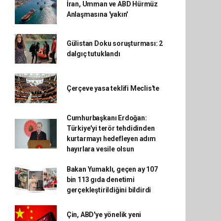
İran, Umman ve ABD Hürmüz
Anlaşmasına 'yakın'
Gülistan Doku soruşturması: 2
dalgıç tutuklandı
Çerçeve yasa teklifi Meclis'te
Cumhurbaşkanı Erdoğan:
Türkiye'yi terör tehdidinden
kurtarmayı hedefleyen adım
hayırlara vesile olsun
Bakan Yumaklı, geçen ay 107
bin 113 gıda denetimi
gerçekleştirildiğini bildirdi
Çin, ABD'ye yönelik yeni