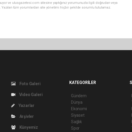
nuyor ve ulusgazetesi.com sitesine yaptığınız yorumunuzla ilgili doğrudan veya
. Yazılan tüm yorumlardan site yönetimi hiçbir şekilde sorumlu tutulamaz.
KATEGORİLER
S
Foto Galeri
Video Galeri
Gündem
Dünya
Yazarlar
Ekonomi
Siyaset
Arşivler
Sağlık
Künyemiz
Spor