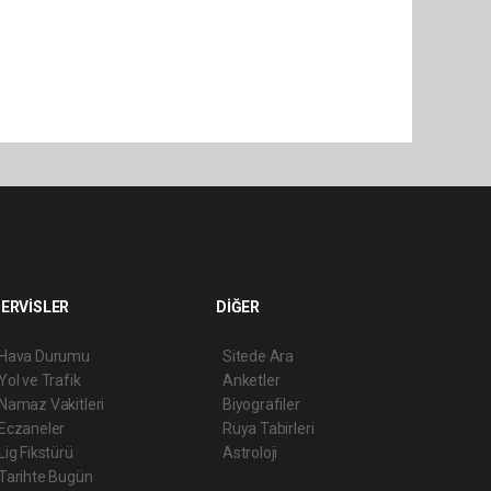
ERVİSLER
DİĞER
Hava Durumu
Sitede Ara
Yol ve Trafik
Anketler
Namaz Vakitleri
Biyografiler
Eczaneler
Rüya Tabirleri
Lig Fikstürü
Astroloji
Tarihte Bugün