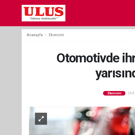
Anasayfa
Ekonomi
Otomotivde ihra
yarısın
(AA)
Ekonomi