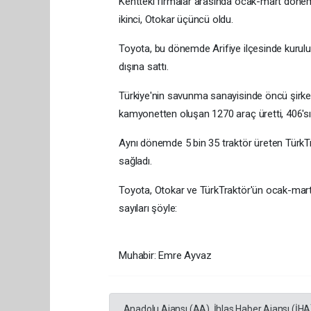
Kentteki firmalar arasında ocak-mart dönemi
ikinci, Otokar üçüncü oldu.
Toyota, bu dönemde Arifiye ilçesinde kurulu 
dışına sattı.
Türkiye'nin savunma sanayisinde öncü şirk
kamyonetten oluşan 1270 araç üretti, 406'sını
Aynı dönemde 5 bin 35 traktör üreten TürkTr
sağladı.
Toyota, Otokar ve TürkTraktör'ün ocak-mart 
sayıları şöyle:
Muhabir: Emre Ayvaz
Anadolu Ajansı (AA), İhlas Haber Ajansı (İHA