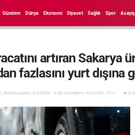
Gündem
Dünya
Ekonomi
Siyaset
Sağlık
Spor
Asayiş
catını artıran Sakarya ür
dan fazlasını yurt dışına 
 - Anadolu Ajansı | 16.04.2026 - 12:30, Güncelleme: 16.04.2026 - 12:17
2246