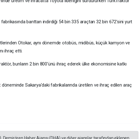
nde üretim ve ihracatta Toyota liderliğini sürdürürken TürkTraktör
fabrikasında banttan indirdiği 54 bin 335 araçtan 32 bin 672'sini yurt
etlerinden Otokar, aynı dönemde otobüs, midibüs, küçük kamyon ve
 ihraç etti.
aktör, bunların 2 bin 800'ünü ihraç ederek ülke ekonomisine katkı
döneminde Sakarya'daki fabrikalarında üretilen ve ihraç edilen araç
), Demirören Haber Ajansı (DHA) ve diğer ajanslar tarafından eklenen