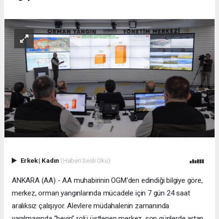
Erkek
|
Kadın
(Haberi Sesli Oku)
ANKARA (AA) - AA muhabirinin OGM'den edindiği bilgiye göre,
merkez, orman yangınlarında mücadele için 7 gün 24 saat
aralıksız çalışıyor. Alevlere müdahalenin zamanında
yapılmasında "beyin" rolü üstlenen merkez, son günlerde artan