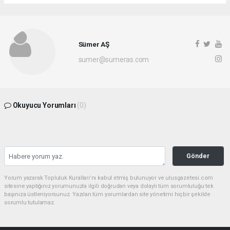
Sümer AŞ
sumer@sumeras.com
Okuyucu Yorumları
(0)
Gönder
Yorum yazarak Topluluk Kuralları’nı kabul etmiş bulunuyor ve ulusgazetesi.com
sitesine yaptığınız yorumunuzla ilgili doğrudan veya dolaylı tüm sorumluluğu tek
başınıza üstleniyorsunuz. Yazılan tüm yorumlardan site yönetimi hiçbir şekilde
sorumlu tutulamaz.