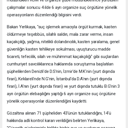
müdürlükleri KOM ve organize şube müdürlüklerince yürütülen
çalışmalar sonucu 4 ilde 6 ayrı organize suç örgütüne yönelik
operasyonların düzenlendiği bilgisini verdi.
Bakan Yerlikaya, "suç işlemek amacıyla örgüt kurmak, kasten
öldürmeye teşebbüs, silahlı saldırı, mala zarar verme, insan
kaçakçılığı, yağma, nitelikli dolandırıcılık, kasten yaralama, genel
güvenliğin kasten tehlikeye sokulması, uyuşturucu madde
ticareti, tefecilik, silah ve mühimmat kaçakçılığı" gibi suçlardan
cumhuriyet savcılıklarınca haklarında soruşturma başlatılan
şüphelilerden Denizli'de D.S'nin, İzmir'de M.K'nin (yurt dışında
firari), Kırklareli'nde N.G'nin, İstanbul'da D.A'nın (yurt dışında
firari), İ.A'nın (yurt dışında firari) ve yurt dışında tutuklu B.G'nin 3
ayrı örgütün elebaşılığını yaptığı 6 ayrı organize suç örgütüne
yönelik operasyonlar düzenlendiğini kaydetti.
Gözaltına alınan 71 şüpheliden 43'ünün tutuklandığını, 14'ü
hakkında adli kontrol kararı verildiğini belirten Yerlikaya,