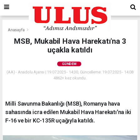
Anasayfa
Gündem
MSB, Mukabil Hava Harekatı'na 3
uçakla katıldı
GÜNDEM
(AA) - Anadolu Ajansı | 19.07.2025 - 14:30, Güncelleme: 19.07.2025 - 14:08
4862+ kez okundu.
Milli Savunma Bakanlığı (MSB), Romanya hava
sahasında icra edilen Mukabil Hava Harekatı'na iki
F-16 ve bir KC-135R uçağıyla katıldı.