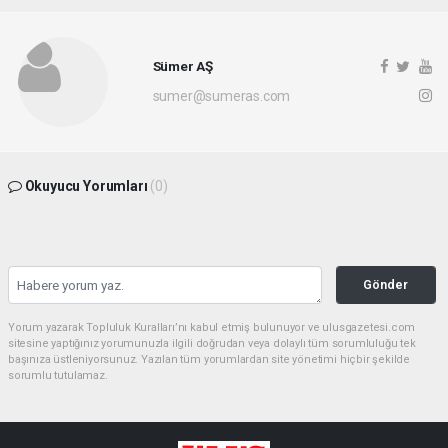
Sümer AŞ
sumer@sumeras.com
Okuyucu Yorumları
(0)
Gönder
Yorum yazarak Topluluk Kuralları’nı kabul etmiş bulunuyor ve ulusgazetesi.com
sitesine yaptığınız yorumunuzla ilgili doğrudan veya dolaylı tüm sorumluluğu tek
başınıza üstleniyorsunuz. Yazılan tüm yorumlardan site yönetimi hiçbir şekilde
sorumlu tutulamaz.