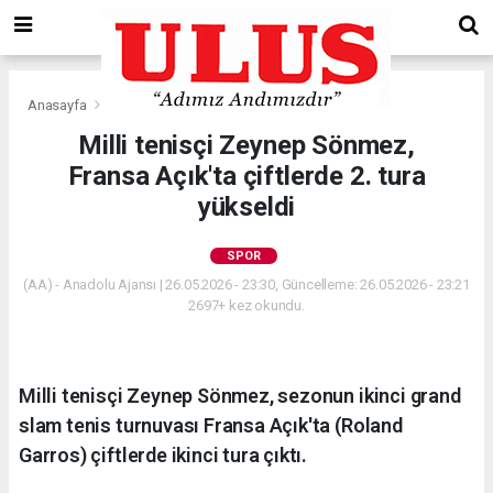
Anasayfa
Spor
Milli tenisçi Zeynep Sönmez,
Fransa Açık'ta çiftlerde 2. tura
yükseldi
SPOR
(AA) - Anadolu Ajansı | 26.05.2026 - 23:30, Güncelleme: 26.05.2026 - 23:21
2697+ kez okundu.
Milli tenisçi Zeynep Sönmez, sezonun ikinci grand
slam tenis turnuvası Fransa Açık'ta (Roland
Garros) çiftlerde ikinci tura çıktı.