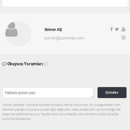
Sümer AŞ
sumer@sumeras.com
Okuyucu Yorumları
(0)
Gönder
Yorum yazarak Topluluk Kuralları’nı kabul etmiş bulunuyor ve ulusgazetesi.com
sitesine yaptığınız yorumunuzla ilgili doğrudan veya dolaylı tüm sorumluluğu tek
başınıza üstleniyorsunuz. Yazılan tüm yorumlardan site yönetimi hiçbir şekilde
sorumlu tutulamaz.