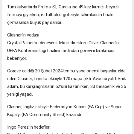
Tüm kulvarlarda Frutos 52, Garcia ise 49 kez kırmızı-beyazlı
formayı giyerken, iki futbolcu golleriyle takımlarının finale
çıkmasında büyük pay sahibi.
Glasner'in vedası
Crystal Palace'ın deneyimli teknik direktörü Oliver Glasner'in
UEFA Konferans Ligi finalinin ardından görevini bırakması
bekleniyor.
Göreve geldiği 20 Şubat 2024'ten bu yana önemli başarılar elde
eden Glasner, Londra ekibiyle 120 maça çıktı. Avusturyalı teknik
adam, bu karşılaşmaların 52'sini kazanırken, 33 beraberlik ve 35
yenilgi yaşadı.
Glasner, İngiliz ekibiyle Federasyon Kupası (FA Cup) ve Süper
Kupa'yı (FA Community Shield) kazandı.
Inigo Perez'in hedefleri