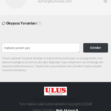
sumer@sumeras.com
Okuyucu Yorumları
(0)
Gönder
Yorum yazarak Topluluk Kuralları’nı kabul etmiş bulunuyor ve ulusgazetesi.com
sitesine yaptığınız yorumunuzla ilgili doğrudan veya dolaylı tüm sorumluluğu tek
başınıza üstleniyorsunuz. Yazılan tüm yorumlardan site yönetimi hiçbir şekilde
sorumlu tutulamaz.
haber paketi
haber scripti
haber yazılımı
Tüm hakları saklı tutulmaktadır.Copyright 2026©
Haber Yazılımı:
Web Aksiyon ®