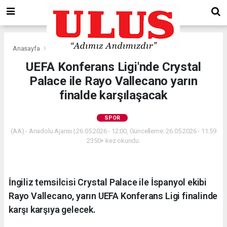
Anasayfa
Spor
UEFA Konferans Ligi'nde Crystal
Palace ile Rayo Vallecano yarın
finalde karşılaşacak
SPOR
(AA) - Anadolu Ajansı | 26.05.2026 - 12:00, Güncelleme: 26.05.2026 - 11:59
2350+ kez okundu.
İngiliz temsilcisi Crystal Palace ile İspanyol ekibi
Rayo Vallecano, yarın UEFA Konferans Ligi finalinde
karşı karşıya gelecek.