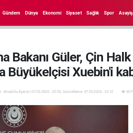
Gündem
Dünya
Ekonomi
Siyaset
Sağlık
Spor
Asayiş
ma Bakanı Güler, Çin Halk
 Büyükelçisi Xuebin'i kab
 - Anadolu Ajansı | 07.05.2026 - 20:30, Güncelleme: 07.05.2026 - 20:12
3079