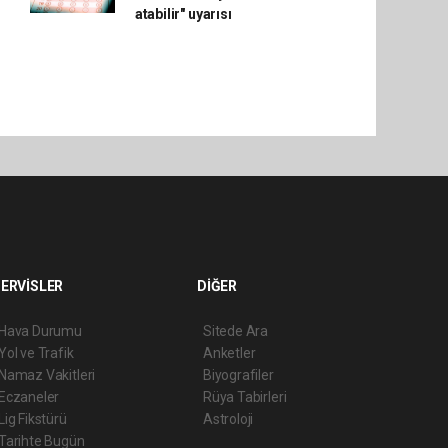
atabilir" uyarısı
ERVİSLER
DİĞER
Hava Durumu
Sitede Ara
Yol ve Trafik
Anketler
Namaz Vakitleri
Biyografiler
Eczaneler
Rüya Tabirleri
Lig Fikstürü
Astroloji
Tarihte Bugün