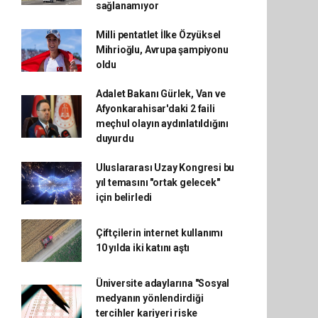
sağlanamıyor
Milli pentatlet İlke Özyüksel
Mihrioğlu, Avrupa şampiyonu
oldu
Adalet Bakanı Gürlek, Van ve
Afyonkarahisar'daki 2 faili
meçhul olayın aydınlatıldığını
duyurdu
Uluslararası Uzay Kongresi bu
yıl temasını "ortak gelecek"
için belirledi
Çiftçilerin internet kullanımı
10 yılda iki katını aştı
Üniversite adaylarına "Sosyal
medyanın yönlendirdiği
tercihler kariyeri riske