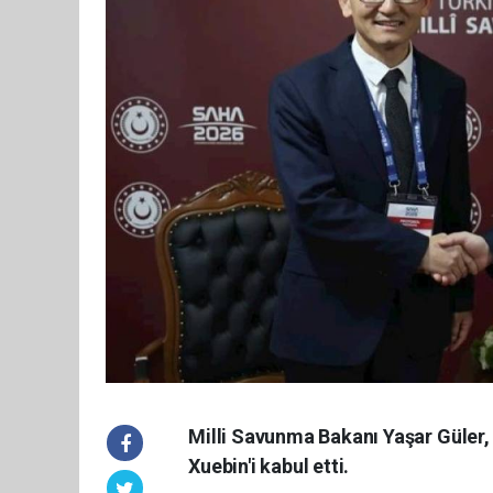
Milli Savunma Bakanı Yaşar Güler,
Xuebin'i kabul etti.