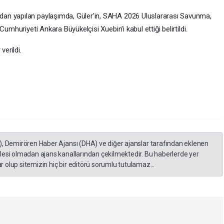
an yapılan paylaşımda, Güler'in, SAHA 2026 Uluslararası Savunma,
umhuriyeti Ankara Büyükelçisi Xuebin'i kabul ettiği belirtildi.
verildi.
), Demirören Haber Ajansı (DHA) ve diğer ajanslar tarafından eklenen
lesi olmadan ajans kanallarından çekilmektedir. Bu haberlerde yer
 olup sitemizin hiç bir editörü sorumlu tutulamaz...