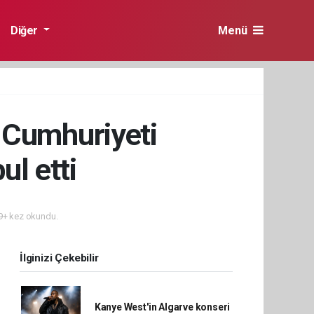
Diğer
Menü
 Cumhuriyeti
ul etti
+ kez okundu.
İlginizi Çekebilir
Kanye West'in Algarve konseri