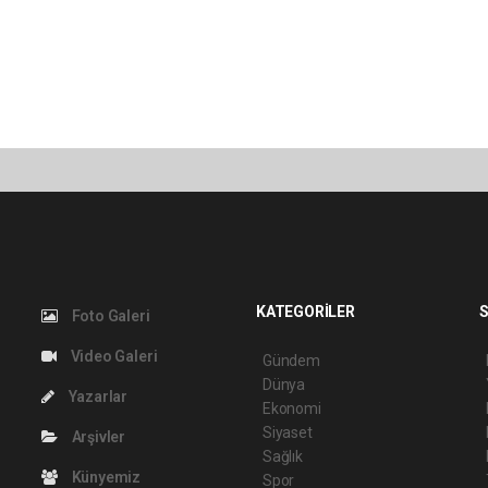
KATEGORİLER
S
Foto Galeri
Video Galeri
Gündem
Dünya
Yazarlar
Ekonomi
Siyaset
Arşivler
Sağlık
Künyemiz
Spor