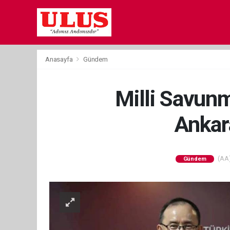
Anasayfa
Gündem
Milli Savun
Ankara
(AA)
Gündem