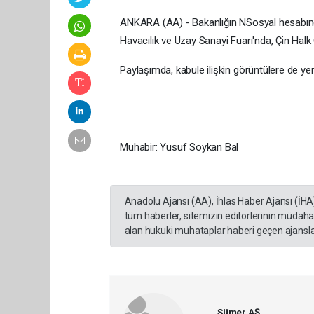
ANKARA (AA) - Bakanlığın NSosyal hesabınd
Havacılık ve Uzay Sanayi Fuarı'nda, Çin Halk C
Paylaşımda, kabule ilişkin görüntülere de yer 
Muhabir: Yusuf Soykan Bal
Anadolu Ajansı (AA), İhlas Haber Ajansı (İHA
tüm haberler, sitemizin editörlerinin müdaha
alan hukuki muhataplar haberi geçen ajanslar
Sümer AŞ