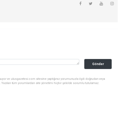
Gönder
nuyor ve ulusgazetesi.com sitesine yaptığınız yorumunuzla ilgili doğrudan veya
. Yazılan tüm yorumlardan site yönetimi hiçbir şekilde sorumlu tutulamaz.