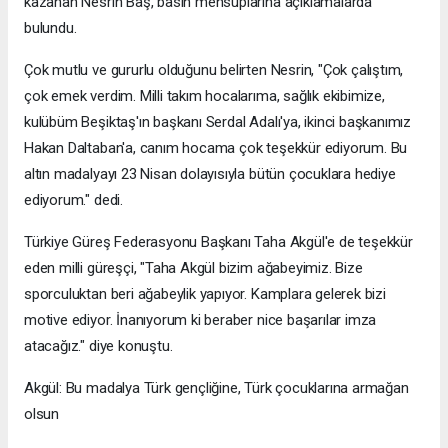
kazanan Nesrin Baş, basın mensuplarına açıklamalarda
bulundu.
Çok mutlu ve gururlu olduğunu belirten Nesrin, "Çok çalıştım,
çok emek verdim. Milli takım hocalarıma, sağlık ekibimize,
kulübüm Beşiktaş'ın başkanı Serdal Adalı'ya, ikinci başkanımız
Hakan Daltaban'a, canım hocama çok teşekkür ediyorum. Bu
altın madalyayı 23 Nisan dolayısıyla bütün çocuklara hediye
ediyorum." dedi.
Türkiye Güreş Federasyonu Başkanı Taha Akgül'e de teşekkür
eden milli güreşçi, "Taha Akgül bizim ağabeyimiz. Bize
sporculuktan beri ağabeylik yapıyor. Kamplara gelerek bizi
motive ediyor. İnanıyorum ki beraber nice başarılar imza
atacağız." diye konuştu.
Akgül: Bu madalya Türk gençliğine, Türk çocuklarına armağan
olsun