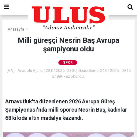
Anasayfa
Spor
Milli güreşçi Nesrin Baş Avrupa
şampiyonu oldu
SPOR
(AA) - Anadolu Ajansı | 23.04.2026 - 23:30, Güncelleme: 24.04.2026 - 09:15
2498+ kez okundu.
Arnavutluk'ta düzenlenen 2026 Avrupa Güreş
Şampiyonası'nda milli sporcu Nesrin Baş, kadınlar
68 kiloda altın madalya kazandı.