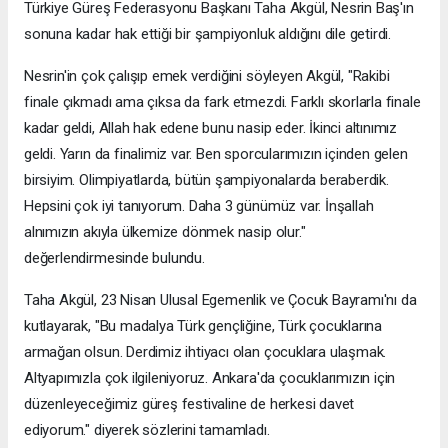
Türkiye Güreş Federasyonu Başkanı Taha Akgül, Nesrin Baş'ın
sonuna kadar hak ettiği bir şampiyonluk aldığını dile getirdi.
Nesrin'in çok çalışıp emek verdiğini söyleyen Akgül, "Rakibi
finale çıkmadı ama çıksa da fark etmezdi. Farklı skorlarla finale
kadar geldi, Allah hak edene bunu nasip eder. İkinci altınımız
geldi. Yarın da finalimiz var. Ben sporcularımızın içinden gelen
birsiyim. Olimpiyatlarda, bütün şampiyonalarda beraberdik.
Hepsini çok iyi tanıyorum. Daha 3 günümüz var. İnşallah
alnımızın akıyla ülkemize dönmek nasip olur."
değerlendirmesinde bulundu.
Taha Akgül, 23 Nisan Ulusal Egemenlik ve Çocuk Bayramı'nı da
kutlayarak, "Bu madalya Türk gençliğine, Türk çocuklarına
armağan olsun. Derdimiz ihtiyacı olan çocuklara ulaşmak.
Altyapımızla çok ilgileniyoruz. Ankara'da çocuklarımızın için
düzenleyeceğimiz güreş festivaline de herkesi davet
ediyorum." diyerek sözlerini tamamladı.