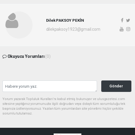
Dilek PAKSOY PEKİN
dilekpaksoy1923@gmail.com
Okuyucu Yorumları
(0)
Gönder
Yorum yazarak Topluluk Kuralları’nı kabul etmiş bulunuyor ve ulusgazetesi.com
sitesine yaptığınız yorumunuzla ilgili doğrudan veya dolaylı tüm sorumluluğu tek
başınıza üstleniyorsunuz. Yazılan tüm yorumlardan site yönetimi hiçbir şekilde
sorumlu tutulamaz.