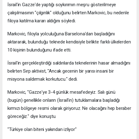
İsrail'in Gazze'de yaptığı soykırımın meşru gösterilmeye
çalışılmasının "çılgınlık" olduğunu belirten Markovic, bu nedenle
filoya katılma kararı aldığını söyledi.
Markovic, filoyla yolculuğuna Barselona'dan başladığını
aktararak, bulunduğu teknede kendisiyle birlikte farklı ülkelerden
10 kişinin bulunduğunu ifade etti.
İsrail'in gerçekleştirdiği saldırılarda teknelerinin hasar almadığını
belirten Sırp aktivist, "Ancak gecenin bir yarısı insani bir
misyona saldırmak korkutucu." dedi.
Markovic, "Gazze'ye 3-4 günlük mesafedeyiz. Salı günü
(bugün) genellikle onların (İsrail'in) tutuklamalara başladığı
kırmızı bölgeye resmi olarak giriyoruz. Ne olacağını hep beraber
göreceğiz." diye konuştu.
"Türkiye olan biteni yakından izliyor"