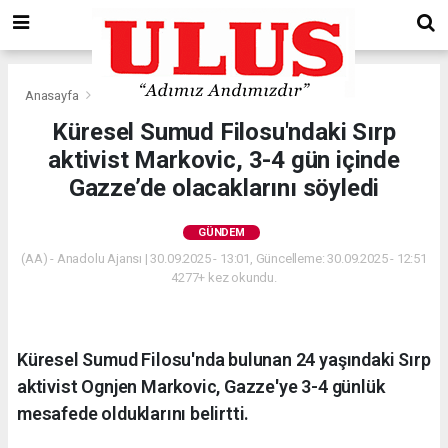
Anasayfa
Gündem
Küresel Sumud Filosu'ndaki Sırp
aktivist Markovic, 3-4 gün içinde
Gazze’de olacaklarını söyledi
GÜNDEM
(AA) - Anadolu Ajansı | 30.09.2025 - 13:01, Güncelleme: 30.09.2025 - 12:51
4277+ kez okundu.
Küresel Sumud Filosu'nda bulunan 24 yaşındaki Sırp
aktivist Ognjen Markovic, Gazze'ye 3-4 günlük
mesafede olduklarını belirtti.