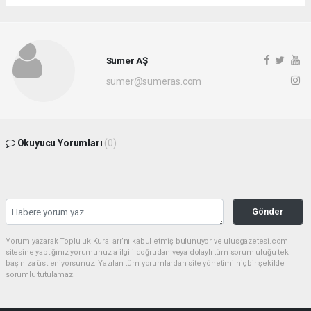
Sümer AŞ
sumer@sumeras.com
Okuyucu Yorumları
(0)
Gönder
Yorum yazarak Topluluk Kuralları’nı kabul etmiş bulunuyor ve ulusgazetesi.com
sitesine yaptığınız yorumunuzla ilgili doğrudan veya dolaylı tüm sorumluluğu tek
başınıza üstleniyorsunuz. Yazılan tüm yorumlardan site yönetimi hiçbir şekilde
sorumlu tutulamaz.