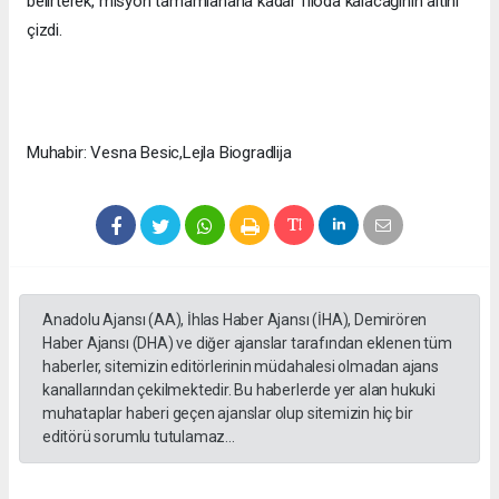
belirterek, misyon tamamlanana kadar filoda kalacağının altını
çizdi.
Muhabir: Vesna Besic,Lejla Biogradlija
Anadolu Ajansı (AA), İhlas Haber Ajansı (İHA), Demirören
Haber Ajansı (DHA) ve diğer ajanslar tarafından eklenen tüm
haberler, sitemizin editörlerinin müdahalesi olmadan ajans
kanallarından çekilmektedir. Bu haberlerde yer alan hukuki
muhataplar haberi geçen ajanslar olup sitemizin hiç bir
editörü sorumlu tutulamaz...