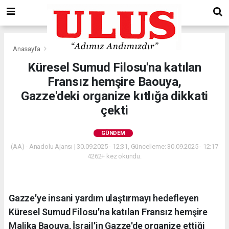
Anasayfa
Gündem
Küresel Sumud Filosu'na katılan
Fransız hemşire Baouya,
Gazze'deki organize kıtlığa dikkati
çekti
GÜNDEM
(AA) - Anadolu Ajansı | 30.09.2025 - 12:31, Güncelleme: 30.09.2025 - 12:17
4262+ kez okundu.
Gazze'ye insani yardım ulaştırmayı hedefleyen
Küresel Sumud Filosu'na katılan Fransız hemşire
Malika Baouya, İsrail'in Gazze'de organize ettiği