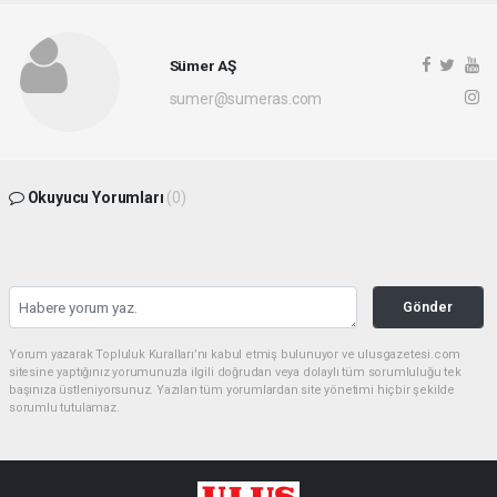
Sümer AŞ
sumer@sumeras.com
Okuyucu Yorumları
(0)
Gönder
Yorum yazarak Topluluk Kuralları’nı kabul etmiş bulunuyor ve ulusgazetesi.com
sitesine yaptığınız yorumunuzla ilgili doğrudan veya dolaylı tüm sorumluluğu tek
başınıza üstleniyorsunuz. Yazılan tüm yorumlardan site yönetimi hiçbir şekilde
sorumlu tutulamaz.