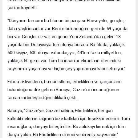
şunları kaydetti:
"Dünyanın tamamı bu filonun bir parçası. Ebeveynler, gençler,
daha yaşlı insanlar var. Benim bulunduğum gemide 69 yaşında
biri var. Gençler de var, en genci Yeni Zelanda'dan gelen 18
yaşında biri. Dolayısıyla tüm dünya burada. Bu filoda, yaklaşık
500 kişiyiz, 500 dünya vatandaşıyız, 44'ten fazla milliyetten,
yaklaşık 50 gemi var. Tüm bu insanlar ekranların ötesindeki
soykırımla yaşamayı ve hiçbir şey yapmamayı kabul etmiyor."
Filoda aktivistlerin, hümanistlerin, emeklilerin ve çalışanların
bulunduğunu dile getiren Baouya, Gazze'nin insanoğlunun
tamamını birleştirdiğine dikkati çekti.
Baouya, "Gazze'ye, Gazze halkına, Filistinlilere, her gün
katledilmelerine rağmen bize katkıları için teşekkür ederim. Tüm
insanoğlunu, dünyayı birleştirdiler. Bu ablukayı kırmak için tüm
dünya yolda. Bu Filistinlilerin direnci ve direnişi sayesinde."