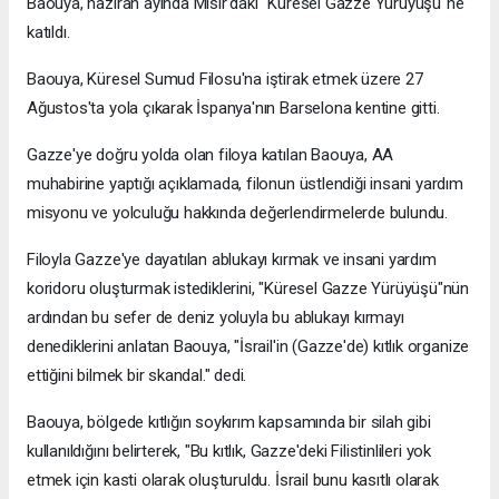
Baouya, haziran ayında Mısır'daki "Küresel Gazze Yürüyüşü"ne
katıldı.
Baouya, Küresel Sumud Filosu'na iştirak etmek üzere 27
Ağustos'ta yola çıkarak İspanya'nın Barselona kentine gitti.
Gazze'ye doğru yolda olan filoya katılan Baouya, AA
muhabirine yaptığı açıklamada, filonun üstlendiği insani yardım
misyonu ve yolculuğu hakkında değerlendirmelerde bulundu.
Filoyla Gazze'ye dayatılan ablukayı kırmak ve insani yardım
koridoru oluşturmak istediklerini, "Küresel Gazze Yürüyüşü"nün
ardından bu sefer de deniz yoluyla bu ablukayı kırmayı
denediklerini anlatan Baouya, "İsrail'in (Gazze'de) kıtlık organize
ettiğini bilmek bir skandal." dedi.
Baouya, bölgede kıtlığın soykırım kapsamında bir silah gibi
kullanıldığını belirterek, "Bu kıtlık, Gazze'deki Filistinlileri yok
etmek için kasti olarak oluşturuldu. İsrail bunu kasıtlı olarak