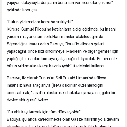
yapıyor, dolayısıyla dünyanın buna izin vermesi utanç verici."
şeklinde konuştu.
"Bütün yıldırmalara karşı hazırlıklıydık"
Küresel Sumud Filosu'na katılanların aldığı eğitimde, bu insani
yardım misyonunun zorluklarının neler olabileceğini de
öğrendiğine işaret eden Baouya, "İsrail'in elinden geleni
yapacağını, önce bizi sindirmeye, Madleen ve diğer gemiler için
yaptığı gibi bizi durdurmaya çalışacağını biliyorduk. Bu nedenle
bütün yıldırmalara karşı hazırlıklıydık." ifadelerini kullandı.
Baouya, ilk olarak Tunus'ta Sidi Busaid Limanı'nda filoya
insansız hava araçlarıyla (İHA) saldırılar düzenlendiğini
anımsatarak, "İsrail'in uluslararası hukuka uymayan işgalci bir
devlet olduğunu" belirtti.
"Bu ablukayı kırmak için tüm dünya yolda"
Baouya, şu anda katledilmekte olan Gazze halkının yola devam
etmeleri için bir etken olduğunu vurgulayarak, filo hakkında