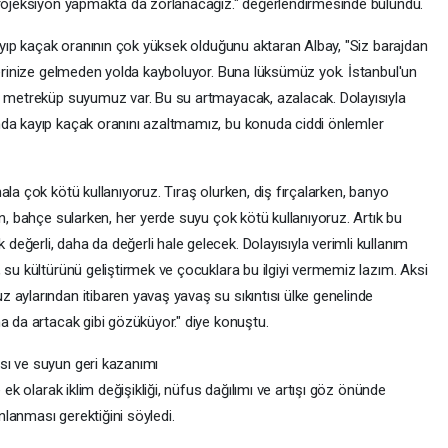
projeksiyon yapmakta da zorlanacağız." değerlendirmesinde bulundu.
kayıp kaçak oranının çok yüksek olduğunu aktaran Albay, "Siz barajdan
 yerinize gelmeden yolda kayboluyor. Buna lüksümüz yok. İstanbul'un
ar metreküp suyumuz var. Bu su artmayacak, azalacak. Dolayısıyla
nda kayıp kaçak oranını azaltmamız, bu konuda ciddi önlemler
ala çok kötü kullanıyoruz. Tıraş olurken, diş fırçalarken, banyo
en, bahçe sularken, her yerde suyu çok kötü kullanıyoruz. Artık bu
ğerli, daha da değerli hale gelecek. Dolayısıyla verimli kullanım
 su kültürünü geliştirmek ve çocuklara bu ilgiyi vermemiz lazım. Aksi
 aylarından itibaren yavaş yavaş su sıkıntısı ülke genelinde
a da artacak gibi gözüküyor." diye konuştu.
sı ve suyun geri kazanımı
 ek olarak iklim değişikliği, nüfus dağılımı ve artışı göz önünde
lanması gerektiğini söyledi.