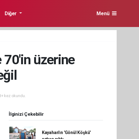
Diğer
Menü
 70'in üzerine
eğil
+ kez okundu.
İlginizi Çekebilir
Kayahan'ın 'Gönül Köşkü'