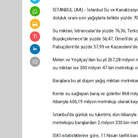
İSTANBUL (AA) - İstanbul Su ve Kanalizasyon 
doluluk oranı son yağışlarla birlikte yüzde 70
Su miktarı; Istrancalar'da yüzde 76,36, Terk
Büyükçekmece'de yüzde 56,47, Ömerli'de yüzd
Pabuçdere'de yüzde 57,99 ve Kazandere'de y
Melen ve Yeşilçay'dan bu yıl 267,28 milyon m
su miktarı ise 300 milyon 47 bin metreküp o
Barajlara bu yıl düşen yağış miktarı metreka
Kente su sağlayan baraj ve göletler 868 mi
itibarıyla 606,19 milyon metreküp olarak kayd
İstanbul'da günlük su tüketimi, dün itibarıy
metreküpü barajlardan 2 milyon 330 bin metr
İSKİ istatistiklerine göre, 11 Nisan tarihli 