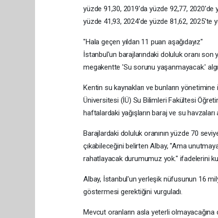
yüzde 91,30, 2019'da yüzde 92,77, 2020'de 
yüzde 41,93, 2024'de yüzde 81,62, 2025'te y
"Hala geçen yıldan 11 puan aşağıdayız"
İstanbul'un barajlarındaki doluluk oranı son
megakentte 'Su sorunu yaşanmayacak.' algısı 
Kentin su kaynakları ve bunların yönetimine
Üniversitesi (İÜ) Su Bilimleri Fakültesi Öğret
haftalardaki yağışların baraj ve su havzaları
Barajlardaki doluluk oranının yüzde 70 sevi
çıkabileceğini belirten Albay, "Ama unutmaya
rahatlayacak durumumuz yok." ifadelerini kul
Albay, İstanbul'un yerleşik nüfusunun 16 mil
göstermesi gerektiğini vurguladı.
Mevcut oranların asla yeterli olmayacağına 