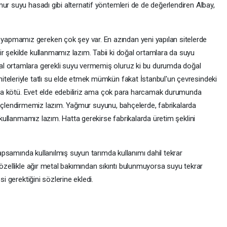
ur suyu hasadı gibi alternatif yöntemleri de de değerlendiren Albay,
apmamız gereken çok şey var. En azından yeni yapılan sitelerde
r şekilde kullanmamız lazım. Tabii ki doğal ortamlara da suyu
al ortamlara gerekli suyu vermemiş oluruz ki bu durumda doğal
teleriyle tatlı su elde etmek mümkün fakat İstanbul'un çevresindeki
dukça kötü. Evet elde edebiliriz ama çok para harcamak durumunda
 bilinçlendirmemiz lazım. Yağmur suyunu, bahçelerde, fabrikalarda
u kullanmamız lazım. Hatta gerekirse fabrikalarda üretim şeklini
 kapsamında kullanılmış suyun tarımda kullanımı dahil tekrar
 özellikle ağır metal bakımından sıkıntı bulunmuyorsa suyu tekrar
si gerektiğini sözlerine ekledi.