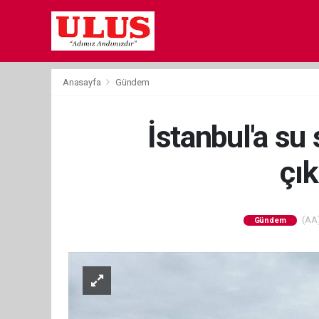
Anasayfa
Gündem
İstanbul'a su
çık
(AA)
Gündem