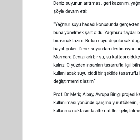
Deniz suyunun arıtılması, geri kazanım, yağm
şöyle devam etti:
"Yağmur suyu hasadı konusunda gerçekten y
buna yönelmek şart oldu. Yağmuru faydalı bi
bırakmak lazım. Bütün suyu depolarsak doğ
hayat çöker. Deniz suyundan destinasyon üni
Marmara Denizi kirli bir su, su kalitesi ol
kalırız. O yüzden insanları tasarrufla ilgili
kullanılacak suyu ciddi bir şekilde tasarrufl
değiştirmemiz lazım."
Prof. Dr. Meriç Albay, Avrupa Birliği projesi
kullanılması yönünde çalışma yürüttüklerini,
kullanma noktasında alternatifler geliştirilme