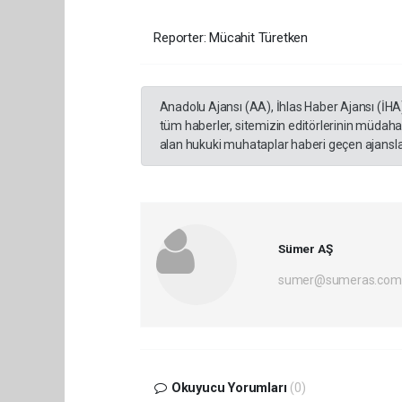
Reporter: Mücahit Türetken
Anadolu Ajansı (AA), İhlas Haber Ajansı (İHA
tüm haberler, sitemizin editörlerinin müdaha
alan hukuki muhataplar haberi geçen ajanslar
Sümer AŞ
sumer@sumeras.com
Okuyucu Yorumları
(0)