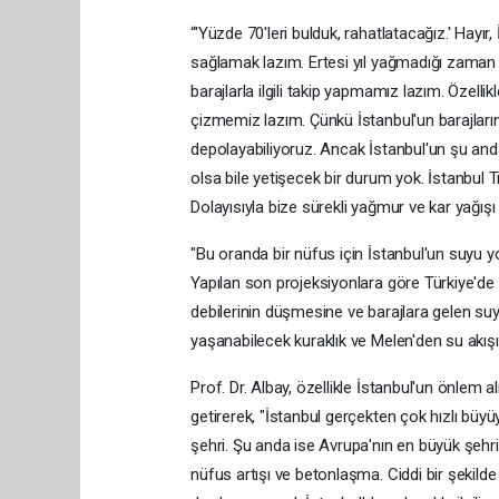
“'Yüzde 70'leri bulduk, rahatlatacağız.' Hayır,
sağlamak lazım. Ertesi yıl yağmadığı zaman he
barajlarla ilgili takip yapmamız lazım. Özellikle
çizmemiz lazım. Çünkü İstanbul'un barajlar
depolayabiliyoruz. Ancak İstanbul'un şu anda
olsa bile yetişecek bir durum yok. İstanbul
Dolayısıyla bize sürekli yağmur ve kar yağışı 
"Bu oranda bir nüfus için İstanbul'un suyu y
Yapılan son projeksiyonlara göre Türkiye'de 
debilerinin düşmesine ve barajlara gelen suy
yaşanabilecek kuraklık ve Melen'den su akışı
Prof. Dr. Albay, özellikle İstanbul'un önlem al
getirerek, "İstanbul gerçekten çok hızlı büy
şehri. Şu anda ise Avrupa'nın en büyük şehr
nüfus artışı ve betonlaşma. Ciddi bir şekild