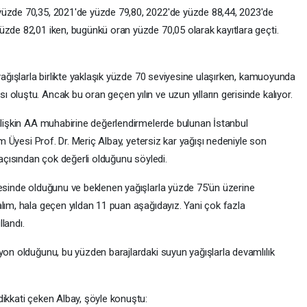
yüzde 70,35, 2021'de yüzde 79,80, 2022'de yüzde 88,44, 2023'de
üzde 82,01 iken, bugünkü oran yüzde 70,05 olarak kayıtlara geçti.
 yağışlarla birlikte yaklaşık yüzde 70 seviyesine ulaşırken, kamuoyunda
oluştu. Ancak bu oran geçen yılın ve uzun yılların gerisinde kalıyor.
 ilişkin AA muhabirine değerlendirmelerde bulunan İstanbul
im Üyesi Prof. Dr. Meriç Albay, yetersiz kar yağışı nedeniyle son
 açısından çok değerli olduğunu söyledi.
yesinde olduğunu ve beklenen yağışlarla yüzde 75'ün üzerine
lım, hala geçen yıldan 11 puan aşağıdayız. Yani çok fazla
landı.
yon olduğunu, bu yüzden barajlardaki suyun yağışlarla devamlılık
dikkati çeken Albay, şöyle konuştu: