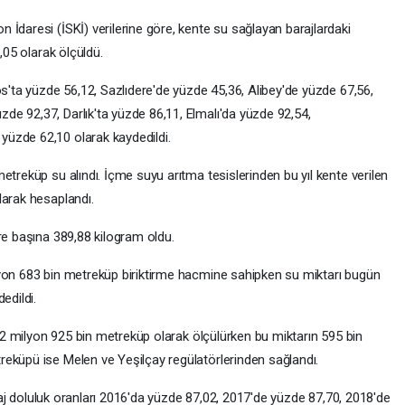
İdaresi (İSKİ) verilerine göre, kente su sağlayan barajlardaki
,05 olarak ölçüldü.
os'ta yüzde 56,12, Sazlıdere'de yüzde 45,36, Alibey'de yüzde 67,56,
e 92,37, Darlık'ta yüzde 86,11, Elmalı'da yüzde 92,54,
üzde 62,10 olarak kaydedildi.
etreküp su alındı. İçme suyu arıtma tesislerinden bu yıl kente verilen
larak hesaplandı.
re başına 389,88 kilogram oldu.
lyon 683 bin metreküp biriktirme hacmine sahipken su miktarı bugün
edildi.
la 2 milyon 925 bin metreküp olarak ölçülürken bu miktarın 595 bin
eküpü ise Melen ve Yeşilçay regülatörlerinden sağlandı.
baraj doluluk oranları 2016'da yüzde 87,02, 2017'de yüzde 87,70, 2018'de