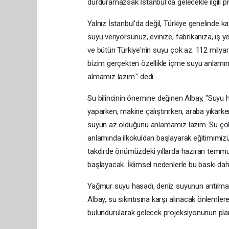
durduramazsak İstanbul'da gelecekle ilgili 
Yalnız İstanbul'da değil, Türkiye genelinde 
suyu veriyorsunuz, evinize, fabrikanıza, iş
ve bütün Türkiye'nin suyu çok az. 112 mily
bizim gerçekten özellikle içme suyu anlamı
almamız lazım." dedi.
Su bilincinin önemine değinen Albay, "Suyu h
yaparken, makine çalıştırırken, araba yıkark
suyun az olduğunu anlamamız lazım. Su çok de
anlamında ilkokuldan başlayarak eğitimimizi,
takdirde önümüzdeki yıllarda haziran temmuz
başlayacak. İklimsel nedenlerle bu baskı dah
Yağmur suyu hasadı, deniz suyunun arıtılma
Albay, su sıkıntısına karşı alınacak önlemlere
bulundurularak gelecek projeksiyonunun plan