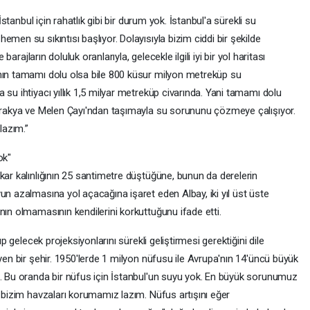
 İstanbul için rahatlık gibi bir durum yok. İstanbul'a sürekli su
men su sıkıntısı başlıyor. Dolayısıyla bizim ciddi bir şekilde
 barajların doluluk oranlarıyla, gelecekle ilgili iyi bir yol haritası
ının tamamı dolu olsa bile 800 küsur milyon metreküp su
 su ihtiyacı yıllık 1,5 milyar metreküp civarında. Yani tamamı dolu
 Trakya ve Melen Çayı'ndan taşımayla su sorununu çözmeye çalışıyor.
lazım.”
ok"
kar kalınlığının 25 santimetre düştüğüne, bunun da derelerin
un azalmasına yol açacağına işaret eden Albay, iki yıl üst üste
nın olmamasının kendilerini korkuttuğunu ifade etti.
ıp gelecek projeksiyonlarını sürekli geliştirmesi gerektiğini dile
üyen bir şehir. 1950'lerde 1 milyon nüfusu ile Avrupa'nın 14'üncü büyük
i. Bu oranda bir nüfus için İstanbul'un suyu yok. En büyük sorunumuz
e bizim havzaları korumamız lazım. Nüfus artışını eğer