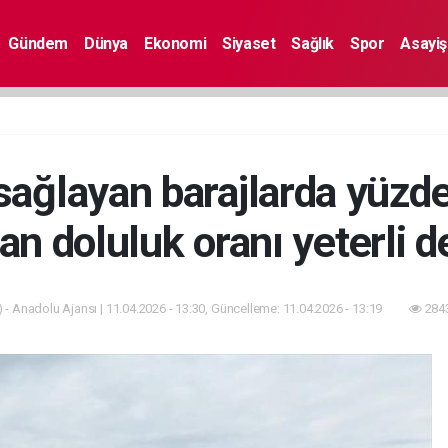
Gündem
Dünya
Ekonomi
Siyaset
Sağlık
Spor
Asayiş
 sağlayan barajlarda yüzde
an doluluk oranı yeterli d
 - Anadolu Ajansı | 11.04.2026 - 13:30, Güncelleme: 11.04.2026 - 13:19
2843