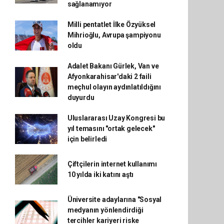
sağlanamıyor
Milli pentatlet İlke Özyüksel
Mihrioğlu, Avrupa şampiyonu
oldu
Adalet Bakanı Gürlek, Van ve
Afyonkarahisar'daki 2 faili
meçhul olayın aydınlatıldığını
duyurdu
Uluslararası Uzay Kongresi bu
yıl temasını "ortak gelecek"
için belirledi
Çiftçilerin internet kullanımı
10 yılda iki katını aştı
Üniversite adaylarına "Sosyal
medyanın yönlendirdiği
tercihler kariyeri riske