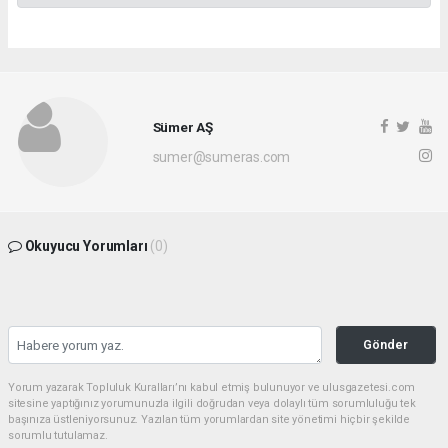
Sümer AŞ
sumer@sumeras.com
Okuyucu Yorumları
(0)
Gönder
Yorum yazarak Topluluk Kuralları’nı kabul etmiş bulunuyor ve ulusgazetesi.com
sitesine yaptığınız yorumunuzla ilgili doğrudan veya dolaylı tüm sorumluluğu tek
başınıza üstleniyorsunuz. Yazılan tüm yorumlardan site yönetimi hiçbir şekilde
sorumlu tutulamaz.