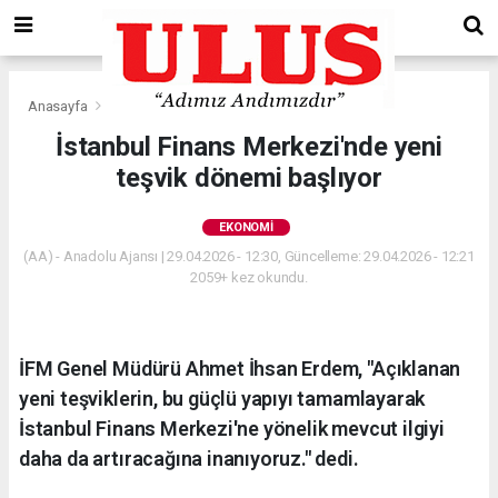
Anasayfa
Ekonomi
İstanbul Finans Merkezi'nde yeni
teşvik dönemi başlıyor
EKONOMI
(AA) - Anadolu Ajansı | 29.04.2026 - 12:30, Güncelleme: 29.04.2026 - 12:21
2059+ kez okundu.
İFM Genel Müdürü Ahmet İhsan Erdem, "Açıklanan
yeni teşviklerin, bu güçlü yapıyı tamamlayarak
İstanbul Finans Merkezi'ne yönelik mevcut ilgiyi
daha da artıracağına inanıyoruz." dedi.