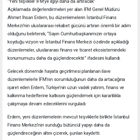
“Yeni teşvikler İFM’ye ilgiyi daha da artıracak”
Açıklamada değerlendirmeleri yer alan İFM Genel Müdürü
Ahmet İhsan Erdem, bu düzenlemelerin İstanbul Finans
Merkezi’nin uluslararası rekabet gücünü artıran önemli bir adım
olduğunu belirterek, “Sayın Cumhurbaşkanımızın ortaya
koyduğu vizyon ve İstanbul Finans Merkezi özelinde açıkladığı
düzenlemeler, uluslararası finans ve ticaret ekosistemindeki
konumumuzu daha da güçlendirecektir.” ifadesini kullandı.
Gelecek dönemde hayata geçirilmesi planlanan ilave
düzenlemelerle İFM’nin sorumluluğunun daha da artacağına
işaret eden Erdem, Türkiye’nin uzun vadeli yatırım, finans ve
kalkınma hedeflerine katkısını güçlendirmek için kararlılıkla
çalışmaya devam edeceklerini vurguladı.
Erdem, yeni düzenlemelerin mevcut teşviklerle birlikte İstanbul
Finans Merkezi’nin sunduğu bütüncül yapıyı daha da
güçlendireceğinin altını çizerek, şunları kaydetti: