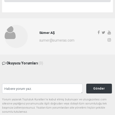
Sümer AŞ
sumer@sumeras.com
Okuyucu Yorumları
(0)
Gönder
Yorum yazarak Topluluk Kuralları’nı kabul etmiş bulunuyor ve ulusgazetesi.com
sitesine yaptığınız yorumunuzla ilgili doğrudan veya dolaylı tüm sorumluluğu tek
başınıza üstleniyorsunuz. Yazılan tüm yorumlardan site yönetimi hiçbir şekilde
sorumlu tutulamaz.