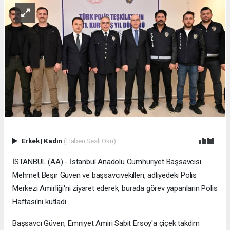
Erkek
|
Kadın
(Haberi Sesli Oku)
İSTANBUL (AA) - İstanbul Anadolu Cumhuriyet Başsavcısı
Mehmet Beşir Güven ve başsavcıvekilleri, adliyedeki Polis
Merkezi Amirliği'ni ziyaret ederek, burada görev yapanların Polis
Haftası'nı kutladı.
Başsavcı Güven, Emniyet Amiri Sabit Ersoy'a çiçek takdim