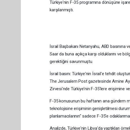
Türkiye'nin F-35 programına dönüşüne işaret
karşılanmıştı.
İsrail Başbakanı Netanyahu, ABD basınına verd
Saar da buna açıkça karşı olduklarını ve bölg
gerektiğini savunmuştu.
İsrail basını: Türkiye'nin İsrail'e tehdit oluşt
The Jerusalem Post gazetesinde Amine Ayo
Zirvesi'nde Türkiye'nin F-35'lere erişimine ve 
F-35 konusunun bu haftanın ana gündem madd
teknolojisine erişiminin genişletilmesi duru
planlamacılarının" sadece F-35'e odaklanmas
Analizde, Türkiye'nin Libya'da yaptıkları ör