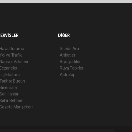
ERVİSLER
DİĞER
Hava Durumu
Sitede Ara
Yol ve Trafik
Anketler
Namaz Vakitleri
Biyografiler
Eczaneler
Rüya Tabirleri
Lig Fikstürü
Astroloji
Tarihte Bugün
Sinemalar
Seri İlanlar
Şehir Rehberi
Gazete Manşetleri