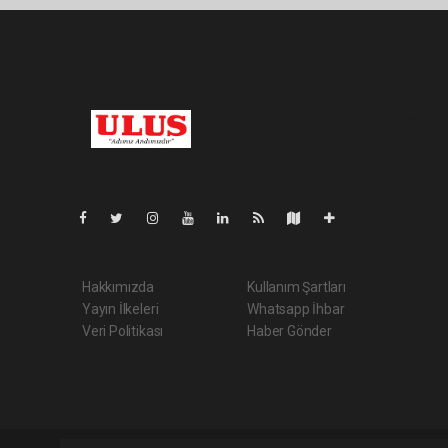
Pro-0.058
Hakkımızda
Kullanım Şartları
Yayın İlkeleri
Whatsapp İhbar
Veri Politikası
Haber Gönder