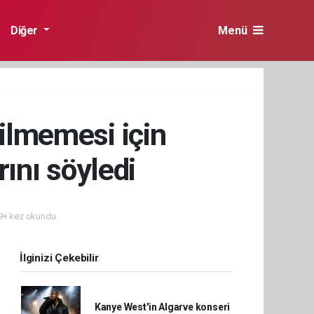
Diğer
Menü
rilmemesi için
rını söyledi
+ kez okundu.
İlginizi Çekebilir
Kanye West'in Algarve konseri