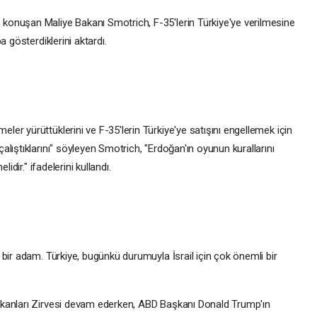
onuşan Maliye Bakanı Smotrich, F-35'lerin Türkiye'ye verilmesine
 gösterdiklerini aktardı.
r yürüttüklerini ve F-35'lerin Türkiye'ye satışını engellemek için
lıştıklarını" söyleyen Smotrich, "Erdoğan'ın oyunun kurallarını
idir." ifadelerini kullandı.
bir adam. Türkiye, bugünkü durumuyla İsrail için çok önemli bir
kanları Zirvesi devam ederken, ABD Başkanı Donald Trump'ın