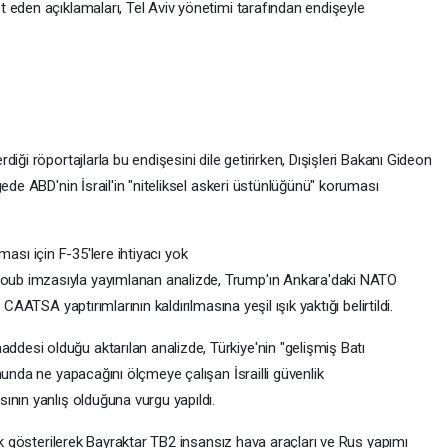
 eden açıklamaları, Tel Aviv yönetimi tarafından endişeyle
iği röportajlarla bu endişesini dile getirirken, Dışişleri Bakanı Gideon
ede ABD'nin İsrail'in "niteliksel askeri üstünlüğünü" koruması
urması için F-35'lere ihtiyacı yok
ub imzasıyla yayımlanan analizde, Trump'ın Ankara'daki NATO
CAATSA yaptırımlarının kaldırılmasına yeşil ışık yaktığı belirtildi.
esi olduğu aktarılan analizde, Türkiye'nin "gelişmiş Batı
munda ne yapacağını ölçmeye çalışan İsrailli güvenlik
ının yanlış olduğuna vurgu yapıldı.
nek gösterilerek Bayraktar TB2 insansız hava araçları ve Rus yapımı