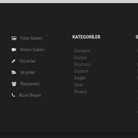
KATEGORİLER
S
Foto Galeri
Video Galeri
Gündem
Dünya
Yazarlar
Ekonomi
Siyaset
Arşivler
Sağlık
Künyemiz
Spor
Asayiş
Bize Ulaşın