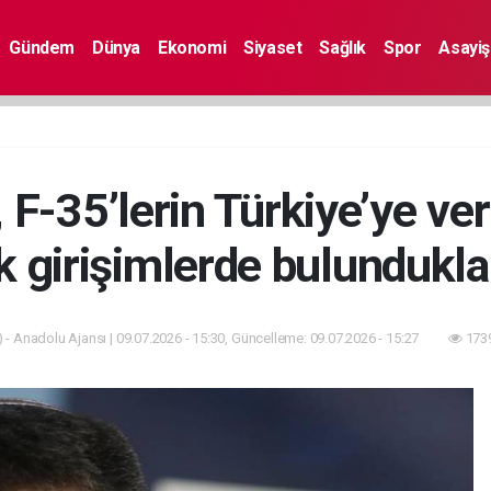
Gündem
Dünya
Ekonomi
Siyaset
Sağlık
Spor
Asayiş
n, F-35’lerin Türkiye’ye ve
ık girişimlerde bulundukla
 - Anadolu Ajansı | 09.07.2026 - 15:30, Güncelleme: 09.07.2026 - 15:27
1739