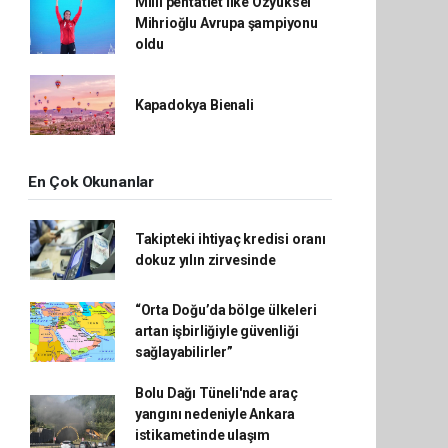
Milli pentatlet İlke Özyüksel
Mihrioğlu Avrupa şampiyonu
oldu
Kapadokya Bienali
En Çok Okunanlar
Takipteki ihtiyaç kredisi oranı
dokuz yılın zirvesinde
“Orta Doğu’da bölge ülkeleri
artan işbirliğiyle güvenliği
sağlayabilirler”
Bolu Dağı Tüneli'nde araç
yangını nedeniyle Ankara
istikametinde ulaşım