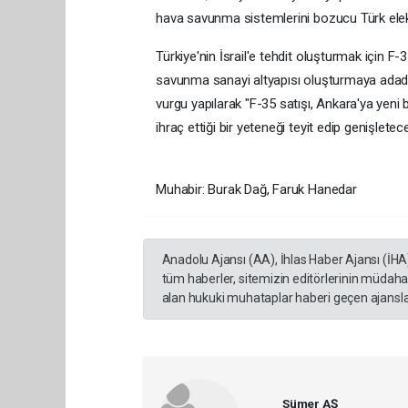
hava savunma sistemlerini bozucu Türk elektr
Türkiye'nin İsrail'e tehdit oluşturmak için F-35
savunma sanayi altyapısı oluşturmaya adad
vurgu yapılarak "F-35 satışı, Ankara'ya yeni b
ihraç ettiği bir yeteneği teyit edip genişletecekt
Muhabir: Burak Dağ, Faruk Hanedar
Anadolu Ajansı (AA), İhlas Haber Ajansı (İHA
tüm haberler, sitemizin editörlerinin müdaha
alan hukuki muhataplar haberi geçen ajanslar
Sümer AŞ