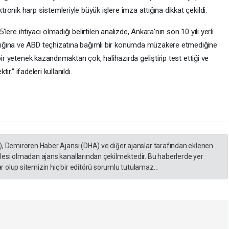
onik harp sistemleriyle büyük işlere imza attığına dikkat çekildi.
'lere ihtiyacı olmadığı belirtilen analizde, Ankara'nın son 10 yılı yerli
ığına ve ABD teçhizatına bağımlı bir konumda müzakere etmediğine
ir yetenek kazandırmaktan çok, halihazırda geliştirip test ettiği ve
ir." ifadeleri kullanıldı.
), Demirören Haber Ajansı (DHA) ve diğer ajanslar tarafından eklenen
lesi olmadan ajans kanallarından çekilmektedir. Bu haberlerde yer
 olup sitemizin hiç bir editörü sorumlu tutulamaz...