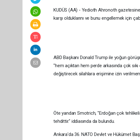
KUDÜS (AA) - Yedioth Ahronoth gazetesine k
karşı olduklarını ve bunu engellemek için çaba
ABD Başkanı Donald Trump ile yoğun görüşmele
"hem açıktan hem perde arkasında çok sıkı ça
değiştirecek silahlara erişimine izin verilmemel
Öte yandan Smotrich, "Erdoğan çok tehlikeli 
tehdittir." iddiasında da bulundu.
Ankara'da 36.⁠ ⁠NATO Devlet ve Hükümet Baş