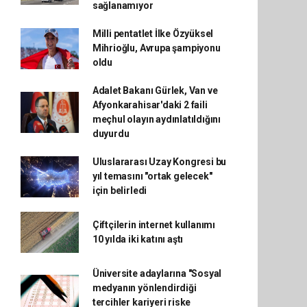
sağlanamıyor
Milli pentatlet İlke Özyüksel
Mihrioğlu, Avrupa şampiyonu
oldu
Adalet Bakanı Gürlek, Van ve
Afyonkarahisar'daki 2 faili
meçhul olayın aydınlatıldığını
duyurdu
Uluslararası Uzay Kongresi bu
yıl temasını "ortak gelecek"
için belirledi
Çiftçilerin internet kullanımı
10 yılda iki katını aştı
Üniversite adaylarına "Sosyal
medyanın yönlendirdiği
tercihler kariyeri riske