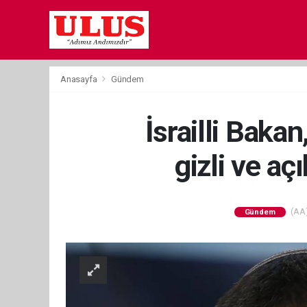
Anasayfa
Gündem
İsrailli Baka
gizli ve aç
(AA)
Gündem