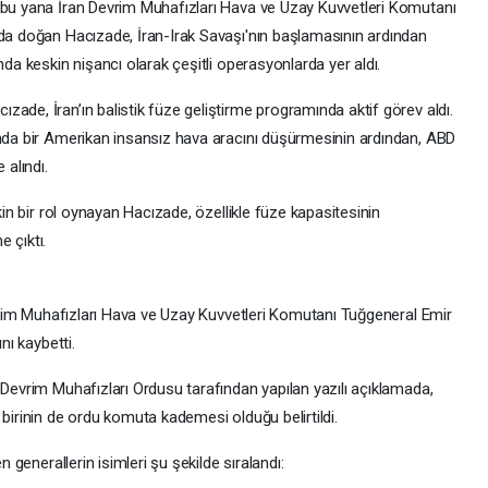
 bu yana İran Devrim Muhafızları Hava ve Uzay Kuvvetleri Komutanı
’da doğan Hacızade, İran-Irak Savaşı'nın başlamasının ardından
nda keskin nişancı olarak çeşitli operasyonlarda yer aldı.
ade, İran’ın balistik füze geliştirme programında aktif görev aldı.
ında bir Amerikan insansız hava aracını düşürmesinin ardından, ABD
 alındı.
kin bir rol oynayan Hacızade, özellikle füze kapasitesinin
e çıktı.
Devrim Muhafızları Hava ve Uzay Kuvvetleri Komutanı Tuğgeneral Emir
nı kaybetti.
 Devrim Muhafızları Ordusu tarafından yapılan yazılı açıklamada,
 birinin de ordu komuta kademesi olduğu belirtildi.
n generallerin isimleri şu şekilde sıralandı: