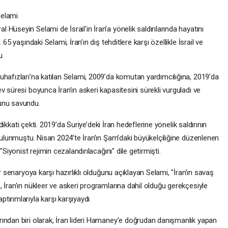
Selami
üseyin Selami de İsrail'in İran’a yönelik saldırılarında hayatını
65 yaşındaki Selami, İran’ın dış tehditlere karşı özellikle İsrail ve
u.
uhafızları’na katılan Selami, 2009’da komutan yardımcılığına, 2019’da
v süresi boyunca İran’ın askeri kapasitesini sürekli vurguladı ve
unu savundu.
 dikkati çekti. 2019’da Suriye’deki İran hedeflerine yönelik saldırının
 bulunmuştu. Nisan 2024’te İran’ın Şam’daki büyükelçiliğine düzenlenen
Siyonist rejimin cezalandırılacağını" dile getirmişti.
r senaryoya karşı hazırlıklı olduğunu açıklayan Selami, "İran’ın savaş
 İran'ın nükleer ve askeri programlarına dahil olduğu gerekçesiyle
ırımlarıyla karşı karşıyaydı.
ından biri olarak, İran lideri Hamaney'e doğrudan danışmanlık yapan