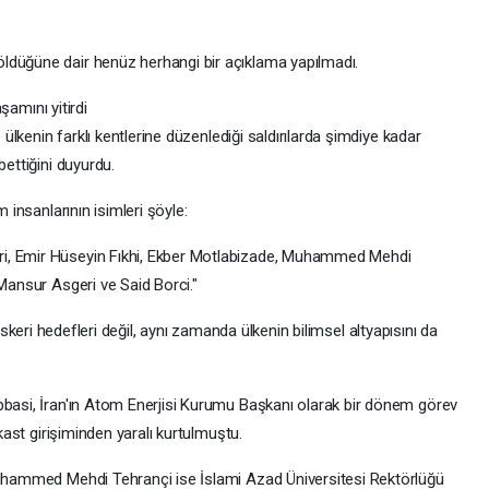
ldüğüne dair henüz herhangi bir açıklama yapılmadı.
aşamını yitirdi
e ülkenin farklı kentlerine düzenlediği saldırılarda şimdiye kadar
bettiğini duyurdu.
m insanlarının isimleri şöyle:
i, Emir Hüseyin Fıkhi, Ekber Motlabizade, Muhammed Mehdi
 Mansur Asgeri ve Said Borci."
zca askeri hedefleri değil, aynı zamanda ülkenin bilimsel altyapısını da
bbasi, İran'ın Atom Enerjisi Kurumu Başkanı olarak bir dönem görev
ikast girişiminden yaralı kurtulmuştu.
 Muhammed Mehdi Tehrançi ise İslami Azad Üniversitesi Rektörlüğü