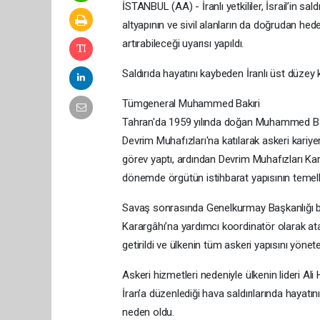
İSTANBUL (AA) - İranlı yetkililer, İsrail’in sa
altyapının ve sivil alanların da doğrudan hed
artırabileceği uyarısı yapıldı.
Saldırıda hayatını kaybeden İranlı üst düzey
Tümgeneral Muhammed Bakıri
Tahran'da 1959 yılında doğan Muhammed Bakıri
Devrim Muhafızları'na katılarak askeri kariy
görev yaptı, ardından Devrim Muhafızları Kar
dönemde örgütün istihbarat yapısının temeller
Savaş sonrasında Genelkurmay Başkanlığı bü
Karargâhı’na yardımcı koordinatör olarak ata
getirildi ve ülkenin tüm askeri yapısını yöneten
Askeri hizmetleri nedeniyle ülkenin lideri Ali
İran’a düzenlediği hava saldırılarında hayat
neden oldu.