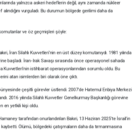
ldırılarında yalnızca askeri hedeflerin değil, aynı zamanda nükleer
ef alındığını vurguladı. Bu durumun bölgede gerilimi daha da
 komutanlar ve öz geçmişleri şöyle:
, İran Silahlı Kuvvetleri'nin en üst düzey komutanıydı. 1981 yılında
erine başladı. İran-Irak Savaşı sırasında önce operasyonel sahada
a Kuvvetleri’nin istihbarat operasyonlarından sorumlu oldu. Bu
ini atan isimlerden biri olarak öne çıktı.
nyesinde çeşitli görevler üstlendi. 2007’de Hatemul Enbiya Merkezi
ndı. 2016 yılında Silahlı Kuvvetler Genelkurmay Başkanlığı görevine
 en yetkili kişi oldu.
 Hamaney tarafından onurlandırılan Bakıri, 13 Haziran 2025’te İsrail’in
ını kaybetti. Ölümü, bölgedeki çatışmaların daha da tırmanmasına