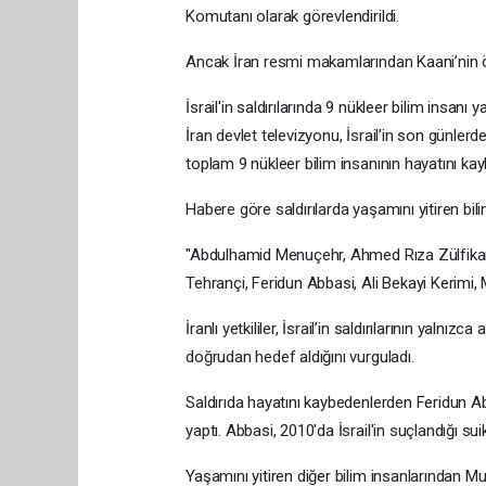
Komutanı olarak görevlendirildi.
Ancak İran resmi makamlarından Kaani’nin ö
İsrail'in saldırılarında 9 nükleer bilim insanı y
İran devlet televizyonu, İsrail’in son günlerd
toplam 9 nükleer bilim insanının hayatını kay
Habere göre saldırılarda yaşamını yitiren bili
"Abdulhamid Menuçehr, Ahmed Rıza Zülfikar
Tehrançi, Feridun Abbasi, Ali Bekayi Kerimi,
İranlı yetkililer, İsrail’in saldırılarının yalnı
doğrudan hedef aldığını vurguladı.
Saldırıda hayatını kaybedenlerden Feridun A
yaptı. Abbasi, 2010'da İsrail'in suçlandığı su
Yaşamını yitiren diğer bilim insanlarından