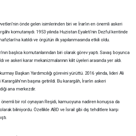
etleri'nin önde gelen isimlerinden biri ve İran’ın en önemli askeri
gâhı komutanıydı. 1953 yılında Huzistan Eyaleti'nin Dezful kentinde
zları’na katıldı ve örgütün ilk yapılanmasında etkili oldu.
ı’nın başlıca komutanlarından biri olarak görev yaptı. Savaş boyunca
 ve askeri karar mekanizmalarının kilit üyeleri arasında yer aldı.
kurmay Başkan Yardımcılığı görevini yürüttü. 2016 yılında, lideri Ali
rargâhı’nın başına getirildi. Bu karargâh, İran’ın askeri
ldiği ana merkezdir.
e önemli bir rol oynayan Reşidi, kamuoyuna nadiren konuşsa da
r olarak biliniyordu. Özellikle ABD ve İsrail gibi dış tehditlere karşı
ştı.