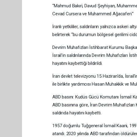
“Mahmud Bakıri, Davud Şeyhiyan, Muhammed 
Cevad Cursera ve Muhammed Ağacaferi.”
İranlı yetkililer, saldırıların yalnızca askeri
belirterek “bu durumun bölgesel gerilimi cid
Devrim Muhafızları İstihbarat Kurumu Ba
İsrail'in saldırılarında Devrim Muhafızları 
hayatını kaybettiği bildirildi.
İran devlet televizyonu 15 Haziran'da, İsrail
ile birlikte yardımcısı Hasan Muhakkik ve Muhs
ABD basını: Kudüs Gücü Komutanı İsmail Kaa
ABD basınına göre, İran Devrim Muhafızları K
saldırıda hayatını kaybetti.
1957 doğumlu Tuğgeneral İsmail Kaani, 1997
atandı. 2020 yılında ABD tarafından öldürü