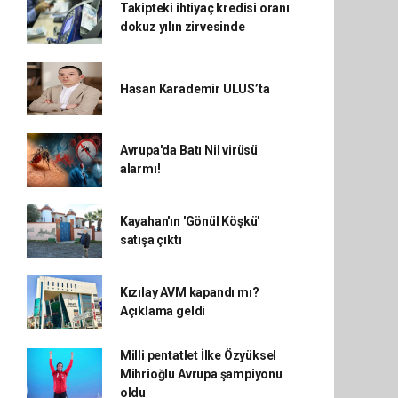
Takipteki ihtiyaç kredisi oranı
dokuz yılın zirvesinde
Hasan Karademir ULUS’ta
Avrupa'da Batı Nil virüsü
alarmı!
Kayahan'ın 'Gönül Köşkü'
satışa çıktı
Kızılay AVM kapandı mı?
Açıklama geldi
Milli pentatlet İlke Özyüksel
Mihrioğlu Avrupa şampiyonu
oldu