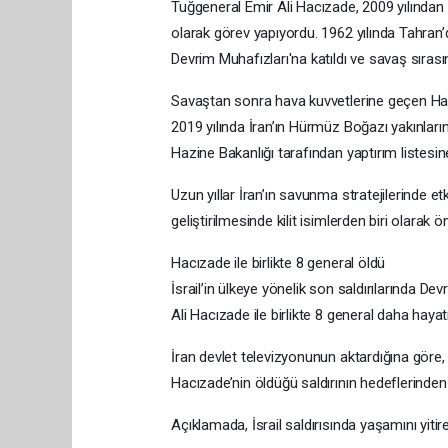
Tuğgeneral Emir Ali Hacızade, 2009 yılından
olarak görev yapıyordu. 1962 yılında Tahran
Devrim Muhafızları'na katıldı ve savaş sırası
Savaştan sonra hava kuvvetlerine geçen Hacız
2019 yılında İran’ın Hürmüz Boğazı yakınlar
Hazine Bakanlığı tarafından yaptırım listesine
Uzun yıllar İran’ın savunma stratejilerinde et
geliştirilmesinde kilit isimlerden biri olarak ön
Hacızade ile birlikte 8 general öldü
İsrail’in ülkeye yönelik son saldırılarında 
Ali Hacızade ile birlikte 8 general daha hayatı
İran devlet televizyonunun aktardığına göre,
Hacızade’nin öldüğü saldırının hedeflerinden
Açıklamada, İsrail saldırısında yaşamını yitire