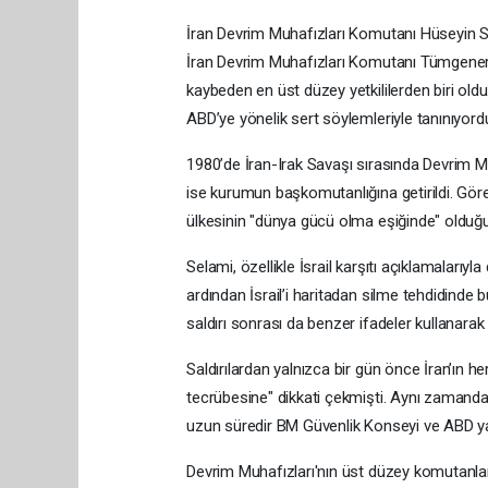
İran Devrim Muhafızları Komutanı Hüseyin 
İran Devrim Muhafızları Komutanı Tümgeneral H
kaybeden en üst düzey yetkililerden biri oldu. 
ABD’ye yönelik sert söylemleriyle tanınıyord
1980’de İran-Irak Savaşı sırasında Devrim M
ise kurumun başkomutanlığına getirildi. Göre
ülkesinin "dünya gücü olma eşiğinde" olduğ
Selami, özellikle İsrail karşıtı açıklamalarıyla
ardından İsrail’i haritadan silme tehdidinde
saldırı sonrası da benzer ifadeler kullanarak "
Saldırılardan yalnızca bir gün önce İran’ın he
tecrübesine" dikkati çekmişti. Aynı zamanda,
uzun süredir BM Güvenlik Konseyi ve ABD yapt
Devrim Muhafızları'nın üst düzey komutanlar