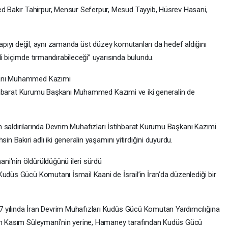
Bakır Tahirpur, Mensur Seferpur, Mesud Tayyib, Hüsrev Hasani,
 altyapıyı değil, aynı zamanda üst düzey komutanları da hedef aldığını
di biçimde tırmandırabileceği” uyarısında bulundu.
şkanı Muhammed Kazımi
İstihbarat Kurumu Başkanı Muhammed Kazımi ve iki generalin de
'in saldırılarında Devrim Muhafızları İstihbarat Kurumu Başkanı Kazımi
in Bakıri adlı iki generalin yaşamını yitirdiğini duyurdu.
ni'nin öldürüldüğünü ileri sürdü
udüs Gücü Komutanı İsmail Kaani de İsrail’in İran’da düzenlediği bir
 yılında İran Devrim Muhafızları Kudüs Gücü Komutan Yardımcılığına
len Kasım Süleymani’nin yerine, Hamaney tarafından Kudüs Gücü