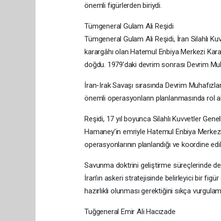
önemli figürlerden biriydi.
Tümgeneral Gulam Ali Reşidi
Tümgeneral Gulam Ali Reşidi, İran Silahlı Kuvv
karargâhı olan Hatemul Enbiya Merkezi Karar
doğdu. 1979’daki devrim sonrası Devrim Muhafı
İran-Irak Savaşı sırasında Devrim Muhafızlar
önemli operasyonların planlanmasında rol aldı
Reşidi, 17 yıl boyunca Silahlı Kuvvetler Genel
Hamaney’in emriyle Hatemul Enbiya Merkezi Ka
operasyonlarının planlandığı ve koordine edi
Savunma doktrini geliştirme süreçlerinde d
İran’ın askeri stratejisinde belirleyici bir figü
hazırlıklı olunması gerektiğini sıkça vurgulamı
Tuğgeneral Emir Ali Hacızade