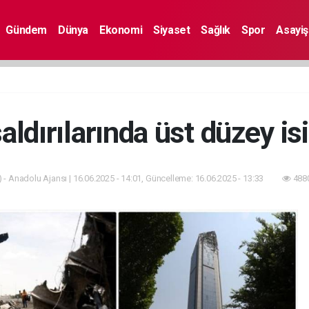
Gündem
Dünya
Ekonomi
Siyaset
Sağlık
Spor
Asayiş
a saldırılarında üst düzey i
 - Anadolu Ajansı | 16.06.2025 - 14:01, Güncelleme: 16.06.2025 - 13:33
4880