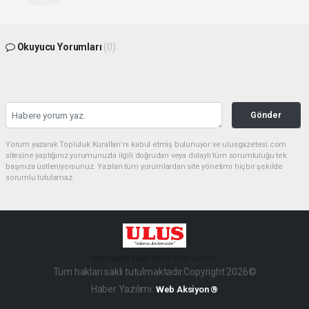
Okuyucu Yorumları
(0)
Gönder
Yorum yazarak Topluluk Kuralları’nı kabul etmiş bulunuyor ve ulusgazetesi.com
sitesine yaptığınız yorumunuzla ilgili doğrudan veya dolaylı tüm sorumluluğu tek
başınıza üstleniyorsunuz. Yazılan tüm yorumlardan site yönetimi hiçbir şekilde
sorumlu tutulamaz.
haber paketi
haber scripti
haber yazılımı
Tüm hakları saklı tutulmaktadır.Copyright 2026©
Haber Yazılımı:
Web Aksiyon ®