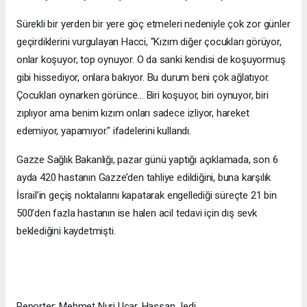
Sürekli bir yerden bir yere göç etmeleri nedeniyle çok zor günler
geçirdiklerini vurgulayan Hacci, "Kızım diğer çocukları görüyor,
onlar koşuyor, top oynuyor. O da sanki kendisi de koşuyormuş
gibi hissediyor, onlara bakıyor. Bu durum beni çok ağlatıyor.
Çocukları oynarken görünce… Biri koşuyor, biri oynuyor, biri
zıplıyor ama benim kızım onları sadece izliyor, hareket
edemiyor, yapamıyor." ifadelerini kullandı.
Gazze Sağlık Bakanlığı, pazar günü yaptığı açıklamada, son 6
ayda 420 hastanın Gazze’den tahliye edildiğini, buna karşılık
İsrail’in geçiş noktalarını kapatarak engellediği süreçte 21 bin
500’den fazla hastanın ise halen acil tedavi için dış sevk
beklediğini kaydetmişti.
Reporter: Mehmet Nuri Uçar, Hassan Jedi