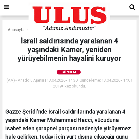
Anasayfa
Gündem
İsrail saldırısında yaralanan 4
yaşındaki Kamer, yeniden
yürüyebilmenin hayalini kuruyor
GÜNDEM
(AA) - Anadolu Ajansı | 13.04.2026 - 14:30, Güncelleme: 13.04.2026 - 14:01
2819+ kez okundu.
Gazze Şeridi’nde İsrail saldırılarında yaralanan 4
yaşındaki Kamer Muhammed Hacci, vücuduna
isabet eden şarapnel parçası nedeniyle yürüyemez
hale gelirken, tedavi için yurt dışına çıkacağı günü