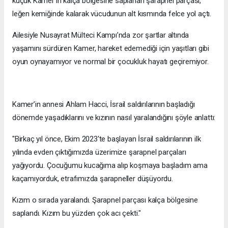
küçük Kamer’in kalça bölgesine saplanan şarapnel parçası,
leğen kemiğinde kalarak vücudunun alt kısmında felce yol açtı.
Ailesiyle Nusayrat Mülteci Kampı’nda zor şartlar altında
yaşamını sürdüren Kamer, hareket edemediği için yaşıtları gibi
oyun oynayamıyor ve normal bir çocukluk hayatı geçiremiyor.
Kamer’in annesi Ahlam Hacci, İsrail saldırılarının başladığı
dönemde yaşadıklarını ve kızının nasıl yaralandığını şöyle anlattı:
"Birkaç yıl önce, Ekim 2023'te başlayan İsrail saldırılarının ilk
yılında evden çıktığımızda üzerimize şarapnel parçaları
yağıyordu. Çocuğumu kucağıma alıp koşmaya başladım ama
kaçamıyorduk, etrafımızda şarapneller düşüyordu.
Kızım o sırada yaralandı. Şarapnel parçası kalça bölgesine
saplandı. Kızım bu yüzden çok acı çekti."