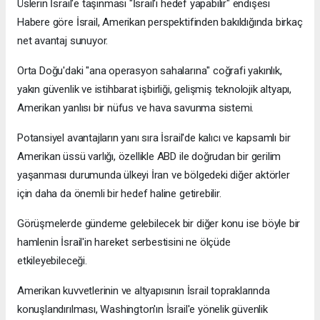
Üslerin İsrail'e taşınması "İsrail'i hedef yapabilir" endişesi
Habere göre İsrail, Amerikan perspektifinden bakıldığında birkaç
net avantaj sunuyor.
Orta Doğu'daki "ana operasyon sahalarına" coğrafi yakınlık,
yakın güvenlik ve istihbarat işbirliği, gelişmiş teknolojik altyapı,
Amerikan yanlısı bir nüfus ve hava savunma sistemi.
Potansiyel avantajların yanı sıra İsrail'de kalıcı ve kapsamlı bir
Amerikan üssü varlığı, özellikle ABD ile doğrudan bir gerilim
yaşanması durumunda ülkeyi İran ve bölgedeki diğer aktörler
için daha da önemli bir hedef haline getirebilir.
Görüşmelerde gündeme gelebilecek bir diğer konu ise böyle bir
hamlenin İsrail'in hareket serbestisini ne ölçüde
etkileyebileceği.
Amerikan kuvvetlerinin ve altyapısının İsrail topraklarında
konuşlandırılması, Washington'ın İsrail'e yönelik güvenlik