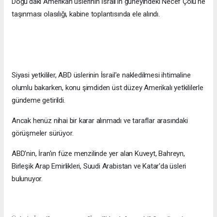
Doğu'daki Amerikan üslerinin İsrail'in güneyindeki Necef Çölü'ne
taşınması olasılığı, kabine toplantısında ele alındı.
Siyasi yetkililer, ABD üslerinin İsrail'e nakledilmesi ihtimaline
olumlu bakarken, konu şimdiden üst düzey Amerikalı yetkililerle
gündeme getirildi.
Ancak henüz nihai bir karar alınmadı ve taraflar arasındaki
görüşmeler sürüyor.
ABD'nin, İran'ın füze menzilinde yer alan Kuveyt, Bahreyn,
Birleşik Arap Emirlikleri, Suudi Arabistan ve Katar'da üsleri
bulunuyor.