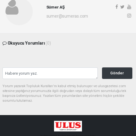
Sümer AŞ
sumer@sumeras.com
Okuyucu Yorumları
(0)
Gönder
Yorum yazarak Topluluk Kuralları’nı kabul etmiş bulunuyor ve ulusgazetesi.com
sitesine yaptığınız yorumunuzla ilgili doğrudan veya dolaylı tüm sorumluluğu tek
başınıza üstleniyorsunuz. Yazılan tüm yorumlardan site yönetimi hiçbir şekilde
sorumlu tutulamaz.